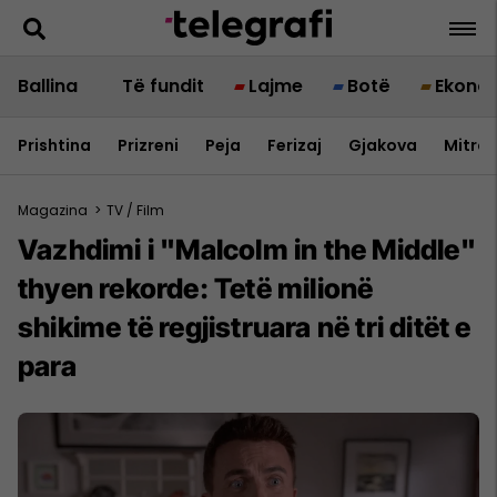
Ballina
Të fundit
Lajme
Botë
Ekono
Prishtina
Prizreni
Peja
Ferizaj
Gjakova
Mitrov
Magazina
>
TV / Film
Vazhdimi i "Malcolm in the Middle"
thyen rekorde: Tetë milionë
shikime të regjistruara në tri ditët e
para