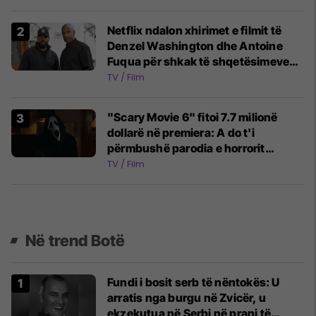
Netflix ndalon xhirimet e filmit të
Denzel Washington dhe Antoine
Fuqua për shkak të shqetësimeve
buxhetore
TV / Film
"Scary Movie 6" fitoi 7.7 milionë
dollarë në premiera: A do t'i
përmbushë parodia e horrorit
pritjet?
TV / Film
Në trend Botë
Fundi i bosit serb të nëntokës: U
arratis nga burgu në Zvicër, u
ekzekutua në Serbi në prani të