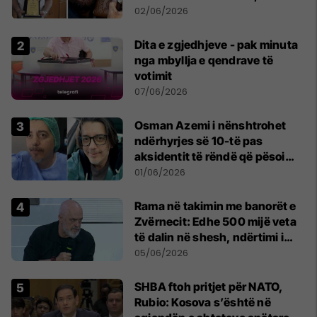
pensionohet Xajë Mustafa
02/06/2026
Dita e zgjedhjeve - pak minuta
nga mbyllja e qendrave të
votimit
07/06/2026
Osman Azemi i nënshtrohet
ndërhyrjes së 10-të pas
aksidentit të rëndë që pësoi
vitin e kaluar
01/06/2026
Rama në takimin me banorët e
Zvërnecit: Edhe 500 mijë veta
të dalin në shesh, ndërtimi i
resortit nuk anulohet
05/06/2026
SHBA ftoh pritjet për NATO,
Rubio: Kosova s’është në