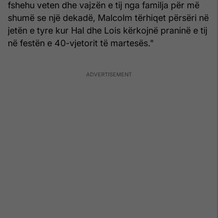
fshehu veten dhe vajzën e tij nga familja për më
shumë se një dekadë, Malcolm tërhiqet përsëri në
jetën e tyre kur Hal dhe Lois kërkojnë praninë e tij
në festën e 40-vjetorit të martesës."