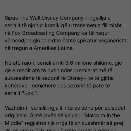
Sipas The Walt Disney Company, ringjallja e
serialit të njohur komik që u transmetua fillimisht
në Fox Broadcasting Company ka tërhequr
vëmendjen globale dhe është spikatur veçanërisht
në tregun e Amerikës Latine.
Në atë rajon, seriali arriti 3.6 milionë shikime, gjë
që e rendit atë të dytin ndër premierat më të
suksesshme të sezonit të Disney+ të të gjitha
kohërave, menjëherë pas sezonit të parë të
serialit "Loki".
Vazhdimi i serialit ngjalli interes edhe për episodet
origjinale. Gjatë javës së kaluar, "Malcolm in the
Middle" regjistroi një rritje të shikueshmërisë prej
18 milionë orësh, pra një rritje prej 107 përqind