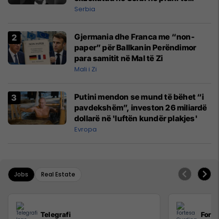
shefit të policisë
Serbia
Gjermania dhe Franca me “non-
paper” për Ballkanin Perëndimor
para samitit në Mal të Zi
Mali i Zi
Putini mendon se mund të bëhet “i
pavdekshëm”, investon 26 miliardë
dollarë në 'luftën kundër plakjes'
Evropa
Jobs
Real Estate
Telegrafi
Forte