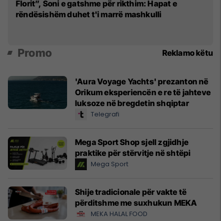
Mo
Florit”, Soni e gatshme për rikthim: Hapat e
rëndësishëm duhet t'i marrë mashkulli
Promo
Reklamo këtu
'Aura Voyage Yachts' prezanton në
Orikum eksperiencën e re të jahteve
luksoze në bregdetin shqiptar
Telegrafi
Mega Sport Shop sjell zgjidhje
praktike për stërvitje në shtëpi
Mega Sport
Shije tradicionale për vakte të
përditshme me suxhukun MEKA
MEKA HALAL FOOD