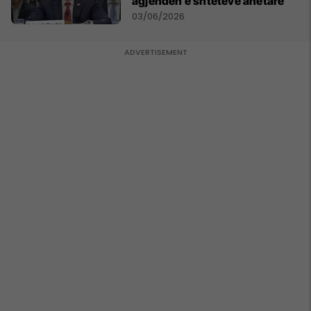
agjendën e shteteve anëtare
03/06/2026