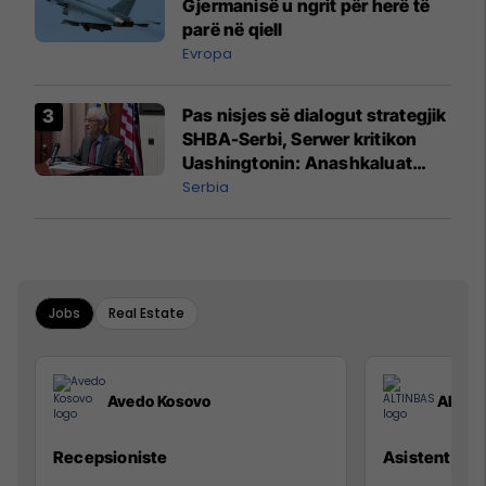
Gjermanisë u ngrit për herë të
parë në qiell
Evropa
Pas nisjes së dialogut strategjik
SHBA-Serbi, Serwer kritikon
Uashingtonin: Anashkaluat
Banjskën, sulmin ndaj KFOR-it
Serbia
dhe rrëmbimin e Policëve të
Kosovës
Jobs
Real Estate
Avedo Kosovo
ALTIN
Recepsioniste
Asistente e S