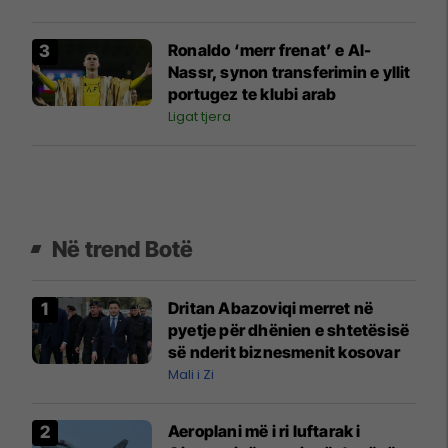
Ronaldo ‘merr frenat’ e Al-
Nassr, synon transferimin e yllit
portugez te klubi arab
Ligat tjera
Në trend Botë
Dritan Abazoviqi merret në
pyetje për dhënien e shtetësisë
së nderit biznesmenit kosovar
Mali i Zi
Aeroplani më i ri luftarak i