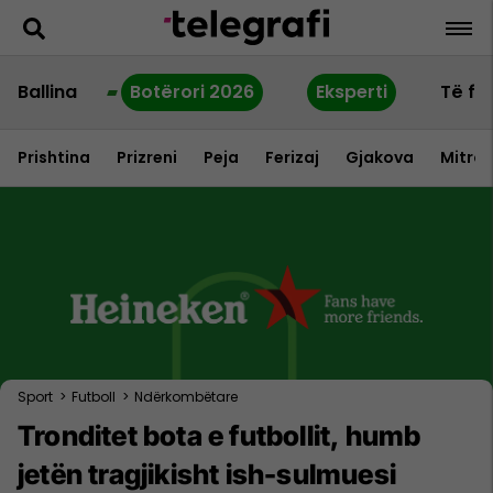
Ballina
Botërori 2026
Eksperti
Të fu
Prishtina
Prizreni
Peja
Ferizaj
Gjakova
Mitrov
Sport
>
Futboll
>
Ndërkombëtare
Tronditet bota e futbollit, humb
jetën tragjikisht ish-sulmuesi