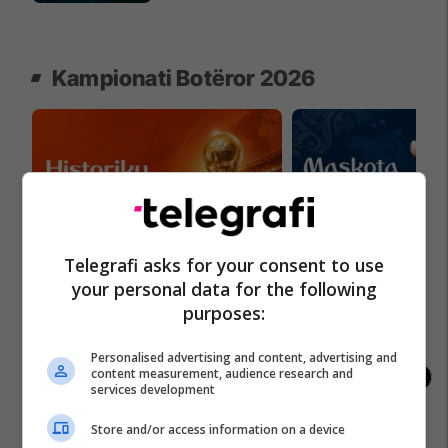
Kampionati Botëror 2026
Telegrafi asks for your consent to use
Kampionatet Botërore: Një histori e
Kupa e Botës 2026 për
your personal data for the following
lavdisë, legjendave dhe
me tri maskota zyrtar
kampionëve
purposes:
Personalised advertising and content, advertising and
content measurement, audience research and
services development
Store and/or access information on a device