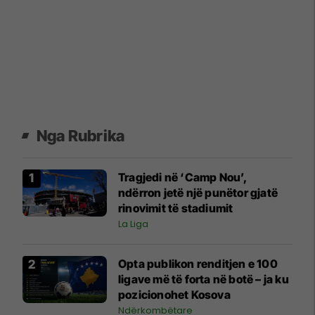
Nga Rubrika
Tragjedi në ‘Camp Nou’,
ndërron jetë një punëtor gjatë
rinovimit të stadiumit
La Liga
Opta publikon renditjen e 100
ligave më të forta në botë – ja ku
pozicionohet Kosova
Ndërkombëtare