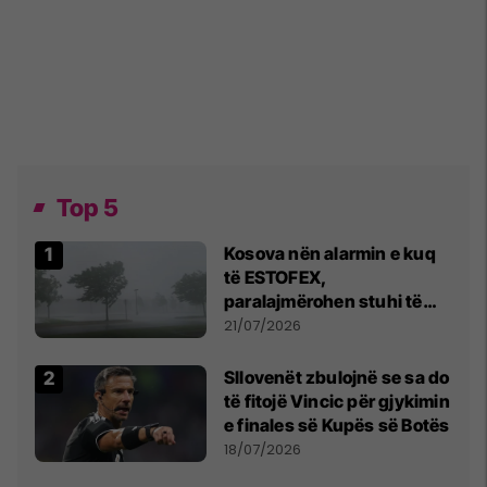
Top 5
Kosova nën alarmin e kuq
të ESTOFEX,
paralajmërohen stuhi të
fuqishme me breshër dhe
21/07/2026
erëra të forta
Sllovenët zbulojnë se sa do
të fitojë Vincic për gjykimin
e finales së Kupës së Botës
18/07/2026