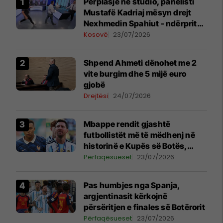
Përplasje në studio, panelisti
Mustafë Kadriaj mësyn drejt
Nexhmedin Spahiut - ndërpritet
transmetimi
Kosovë
23/07/2026
Shpend Ahmeti dënohet me 2
vite burgim dhe 5 mijë euro
gjobë
Drejtësi
24/07/2026
Mbappe rendit gjashtë
futbollistët më të mëdhenj në
historinë e Kupës së Botës,
Messi mbetet i dyti
Përfaqësueset
23/07/2026
Pas humbjes nga Spanja,
argjentinasit kërkojnë
përsëritjen e finales së Botërorit
Përfaqësueset
23/07/2026