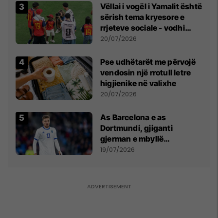
Vëllai i vogël i Yamalit është
sërish tema kryesore e
rrjeteve sociale - vodhi
vëmendjen pas finales së
20/07/2026
Kupës së Botës
Pse udhëtarët me përvojë
vendosin një rrotull letre
higjienike në valixhe
20/07/2026
As Barcelona e as
Dortmundi, gjiganti
gjerman e mbyllë
marrëveshjen për Fisnik
19/07/2026
Asllanin