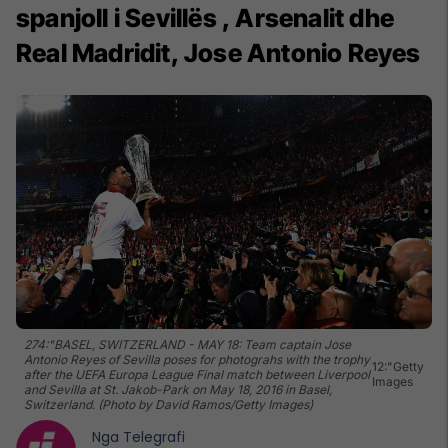
spanjoll i Sevillës , Arsenalit dhe
Real Madridit, Jose Antonio Reyes
274:"BASEL, SWITZERLAND - MAY 18: Team captain Jose
Antonio Reyes of Sevilla poses for photograhs with the trophy
12:"Getty
after the UEFA Europa League Final match between Liverpool
Images
and Sevilla at St. Jakob-Park on May 18, 2016 in Basel,
Switzerland. (Photo by David Ramos/Getty Images)
Nga
Telegrafi