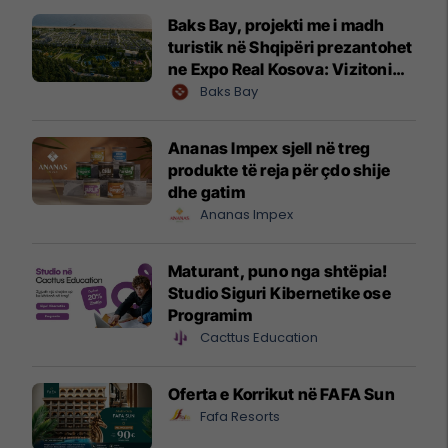
Baks Bay, projekti me i madh
turistik në Shqipëri prezantohet
ne Expo Real Kosova: Vizitoni
shtandin dhe zbuloni
Baks Bay
mundësitë e investimit
Ananas Impex sjell në treg
produkte të reja për çdo shije
dhe gatim
Ananas Impex
Maturant, puno nga shtëpia!
Studio Siguri Kibernetike ose
Programim
Cacttus Education
Oferta e Korrikut në FAFA Sun
Fafa Resorts