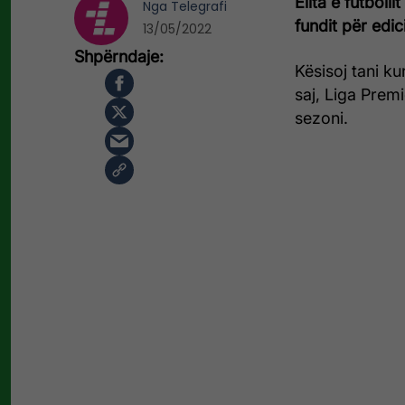
Elita e futboll
Nga
Telegrafi
fundit për edi
13/05/2022
Kësisoj tani k
saj, Liga Premi
sezoni.