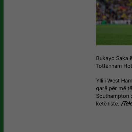
Bukayo Saka ë
Tottenham Hot
Ylli i West Ha
garë për më të
Southampton q
këtë listë.
/Tele