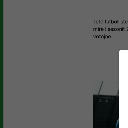
Tetë futbollist
mirë i sezonit 
votojnë.