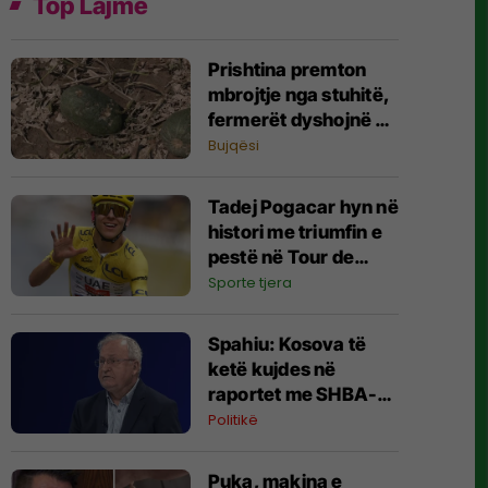
Top Lajme
Prishtina premton
mbrojtje nga stuhitë,
fermerët dyshojnë në
mbrojtjen nga
Bujqësi
breshëri
Tadej Pogacar hyn në
histori me triumfin e
pestë në Tour de
France
Sporte tjera
Spahiu: Kosova të
ketë kujdes në
raportet me SHBA-
në, janë bërë gabime
Politikë
që kanë lëkundur
besimin
Puka, makina e