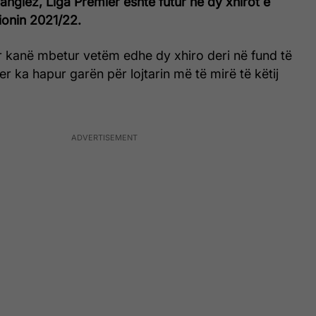
it anglez, Liga Premier është futur në dy xhirot e
cionin 2021/22.
ur kanë mbetur vetëm edhe dy xhiro deri në fund të
er ka hapur garën për lojtarin më të mirë të këtij