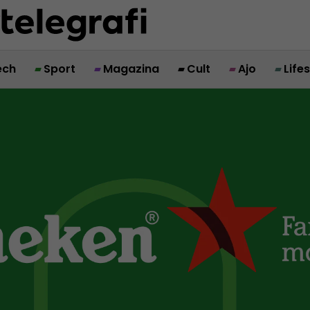
ech
Sport
Magazina
Cult
Ajo
Life