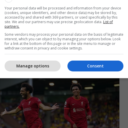
Your personal data will be processed and information from your device
(cookies, unique identifiers, and other device data) may be stored by,
accessed by and shared with 369 partners, or used specifically by this
site. We and our partners may use precise geolocation data.
List of
partners.
al Manchester City në garë për lojtarin e sezonit
Some vendors may process your personal data on the basis of legitimate
interest, which you can object to by managing your options below. Look
listë, Kevin de Bruyne dhe Joao Cancelo.
for a link at the bottom of this page or in the site menu to manage or
withdraw consent in privacy and cookie settings.
 janë edhe nga Liverpooli si Mohamed Salah me 22
time dhe Trent Alexander-Arnold.
Manage options
Consent