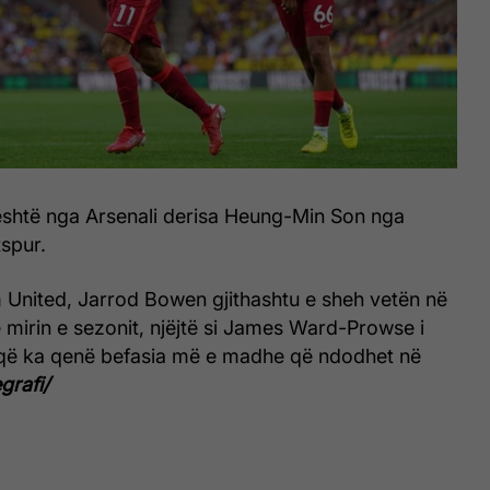
shtë nga Arsenali derisa Heung-Min Son nga
spur.
m United, Jarrod Bowen gjithashtu e sheh vetën në
 mirin e sezonit, njëjtë si James Ward-Prowse i
ë ka qenë befasia më e madhe që ndodhet në
grafi/