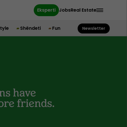
Eksperti
Jobs
Real Estate
style
Shëndeti
Fun
Newsletter