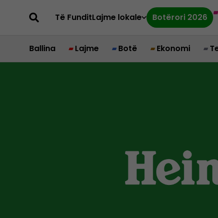
Të Fundit
Lajme lokale
Botërori 2026
Ballina
Lajme
Botë
Ekonomi
T