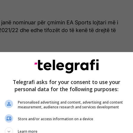
ë janë nominuar për çmimin EA Sports lojtari më i
2021/22 dhe edhe tifozët do të kenë të drejtë të
Telegrafi asks for your consent to use your
personal data for the following purposes:
Personalised advertising and content, advertising and content
measurement, audience research and services development
Store and/or access information on a device
Learn more