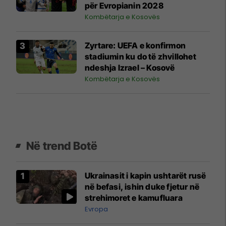
për Evropianin 2028
Kombëtarja e Kosovës
Zyrtare: UEFA e konfirmon
stadiumin ku do të zhvillohet
ndeshja Izrael – Kosovë
Kombëtarja e Kosovës
Në trend Botë
Ukrainasit i kapin ushtarët rusë
në befasi, ishin duke fjetur në
strehimoret e kamufluara
Evropa