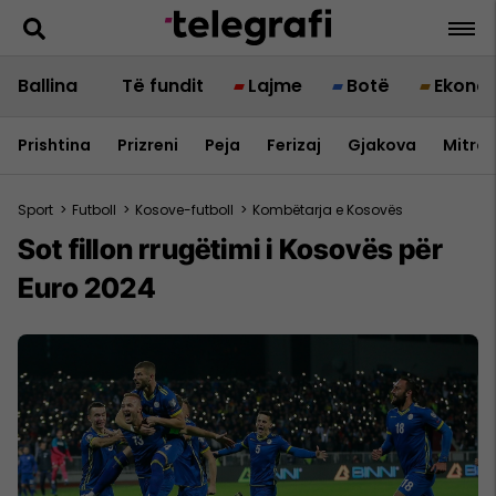
Ballina
Të fundit
Lajme
Botë
Ekono
Prishtina
Prizreni
Peja
Ferizaj
Gjakova
Mitrov
Sport
>
Futboll
>
Kosove-futboll
>
Kombëtarja e Kosovës
Sot fillon rrugëtimi i Kosovës për
Euro 2024