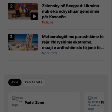
Zelensky në Beograd: Ukraina
nuk e ka ndryshuar qëndrimin
për Kosovën
Politikë
Meteorologët me parashikime të
reja: Ndryshime ekstreme,
muajt e ardhshëm do të jenë të
pazakontë
Nga Bota
Jobs
Real Estate
Padel Zone
Flex B