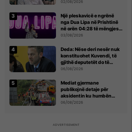
dikush e tradhtoi në
02/08/2026
Beograd
Një pleskavicë e ngrënë
nga Dua Lipa në Prishtinë
në orën 04:28 të mëngjesit
- dhe bota digjitale serbe
03/08/2026
shpall gjendjen e luftës
Deda: Nëse deri nesër nuk
konstituohet Kuvendi, të
gjithë deputetët do të
bëjnë shkelje të rëndë
06/08/2026
kushtetuese
Mediat gjermane
publikojnë detaje për
aksidentin ku humbën
jetën tre mërgimtarë nga
06/08/2026
Komogllava e Ferizajt