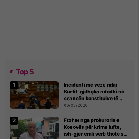
Top 5
Incidenti me vezë ndaj
Kurtit, gjithçka ndodhi në
seancën konstituive të
Kuvendit
06/08/2026
Ftohet nga prokuroria e
Kosovës për krime lufte,
ish-gjenerali serb thotë se