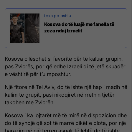
Kosova do të luajë me fanella të
zeza ndaj Izraelit
Kosova cilësohet si favoritë për të kaluar grupin,
pas Zvicrës, por që edhe Izraeli di të jetë skuadër
e vështirë për t’u mposhtur.
Një fitore në Tel Aviv, do të ishte një hap i madh në
kalim të grupit, pasi nikoqirët në rrethin tjetër
takohen me Zvicrën.
Kosova i ka lojtarët më të mirë në dispozicion dhe
do të synojë që sot të marrë pikët e plota, por një
barazim në një terren aspak të lehtë do të ishte