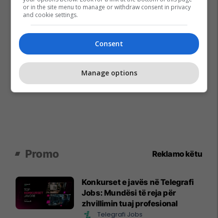
or in the site menu to manage or withdraw consent in privacy
and cookie settings.
Consent
Manage options
Promo
Reklamo këtu
Konkurset e javës në Telegrafi
Jobs: Mundësi të reja për
zhvillimin tuaj profesional
Telegrafi Jobs