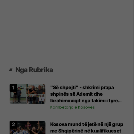
Nga Rubrika
"Së shpejti" - shkrimi prapa
shpinës së Ademit dhe
Ibrahimoviqit nga takimi i tyre
shihet si shenjë që ylli i Bayernit
Kombëtarja e Kosovës
mund të luajë për Kosovën
Kosova mund të jetë në një grup
me Shqipërinë në kualifikueset