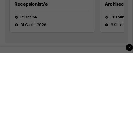
Recepsionist/e
Architect
Prishtine
Prishtinë
31 Gusht 2026
6 Shtator 2
×