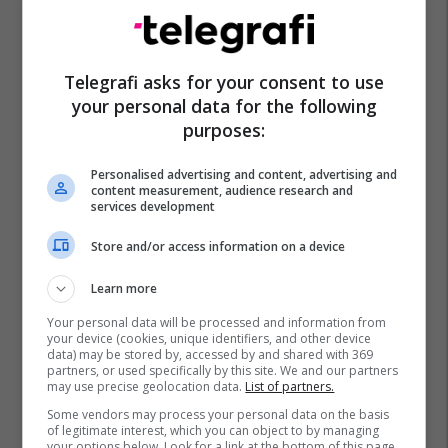
Euro 2024
Kombëtarja E Kosovës
Përfaqësuesja E Izraelit
Telegrafi asks for your consent to use
your personal data for the following
purposes:
Personalised advertising and content, advertising and
content measurement, audience research and
services development
Store and/or access information on a device
Learn more
Your personal data will be processed and information from
your device (cookies, unique identifiers, and other device
data) may be stored by, accessed by and shared with 369
partners, or used specifically by this site. We and our partners
may use precise geolocation data.
List of partners.
Some vendors may process your personal data on the basis
of legitimate interest, which you can object to by managing
your options below. Look for a link at the bottom of this page