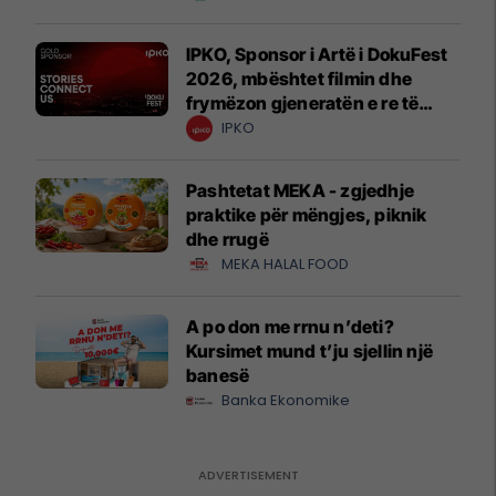
IPKO, Sponsor i Artë i DokuFest
2026, mbështet filmin dhe
frymëzon gjeneratën e re të
krijuesve
IPKO
Pashtetat MEKA - zgjedhje
praktike për mëngjes, piknik
dhe rrugë
MEKA HALAL FOOD
A po don me rrnu n’deti?
Kursimet mund t’ju sjellin një
banesë
Banka Ekonomike