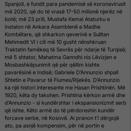
Spanjoll, e fundit para pandemisë së koronavirusit
më 2020, që do të vrasë 17-50 milionë njerëz në
botë; më 23 prill, Mustafa Kemal Ataturku e
instalon në Ankara Asamblenë e Madhe
Kombëtare, që shkarkon qeverinë e Sulltan
Mehmedit VI i cili më 10 gusht nënshkruan
Traktatin famëkeq të Sevrës për ndarje të Turqisë;
më 5 shtator, Mahatma Ganndhi nis Lëvizjen e
Mosbashkëpunimit që për qëllim kishte
pavarësinë e Indisë; Gabriele D’Annunzio shpall
Shtetin e Pavarur të Fiumes/Rijekës. D’Annunzio
ka një histori interesante me Hasan Prishtinën. Më
1920, këta dy takohen. Prishtina kërkon armë dhe
d’Annunzio - si kundërshtar i ekspansionizmit serb
që ishte. Këto armë do të përdoreshin kundër
forcave serbe, në Kosovë. Ai pranon t’i dërgojë
ato, pa asnjë kompensim, për në portin e