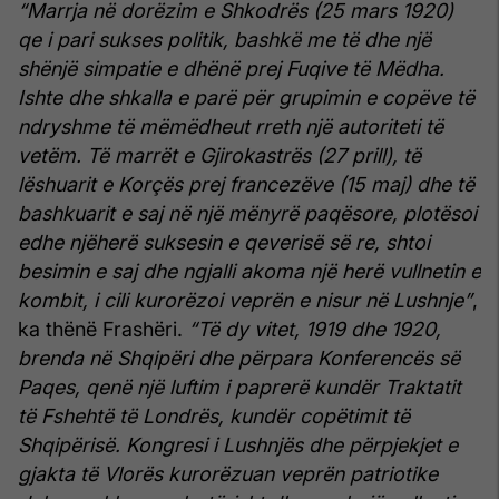
“Marrja në dorëzim e Shkodrës (25 mars 1920)
qe i pari sukses politik, bashkë me të dhe një
shënjë simpatie e dhënë prej Fuqive të Mëdha.
Ishte dhe shkalla e parë për grupimin e copëve të
ndryshme të mëmëdheut rreth një autoriteti të
vetëm. Të marrët e Gjirokastrës (27 prill), të
lëshuarit e Korçës prej francezëve (15 maj) dhe të
bashkuarit e saj në një mënyrë paqësore, plotësoi
edhe njëherë suksesin e qeverisë së re, shtoi
besimin e saj dhe ngjalli akoma një herë vullnetin e
kombit, i cili kurorëzoi veprën e nisur në Lushnje”
,
ka thënë Frashëri.
“Të dy vitet, 1919 dhe 1920,
brenda në Shqipëri dhe përpara Konferencës së
Paqes, qenë një luftim i paprerë kundër Traktatit
të Fshehtë të Londrës, kundër copëtimit të
Shqipërisë. Kongresi i Lushnjës dhe përpjekjet e
gjakta të Vlorës kurorëzuan veprën patriotike