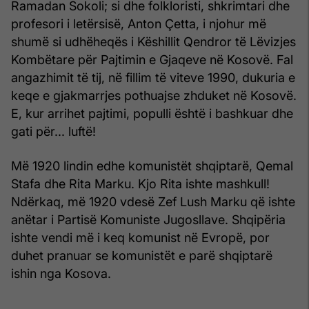
Ramadan Sokoli; si dhe folkloristi, shkrimtari dhe
profesori i letërsisë, Anton Çetta, i njohur më
shumë si udhëheqës i Këshillit Qendror të Lëvizjes
Kombëtare për Pajtimin e Gjaqeve në Kosovë. Fal
angazhimit të tij, në fillim të viteve 1990, dukuria e
keqe e gjakmarrjes pothuajse zhduket në Kosovë.
E, kur arrihet pajtimi, populli është i bashkuar dhe
gati për... luftë!
Më 1920 lindin edhe komunistët shqiptarë, Qemal
Stafa dhe Rita Marku. Kjo Rita ishte mashkull!
Ndërkaq, më 1920 vdesë Zef Lush Marku që ishte
anëtar i Partisë Komuniste Jugosllave. Shqipëria
ishte vendi më i keq komunist në Evropë, por
duhet pranuar se komunistët e parë shqiptarë
ishin nga Kosova.