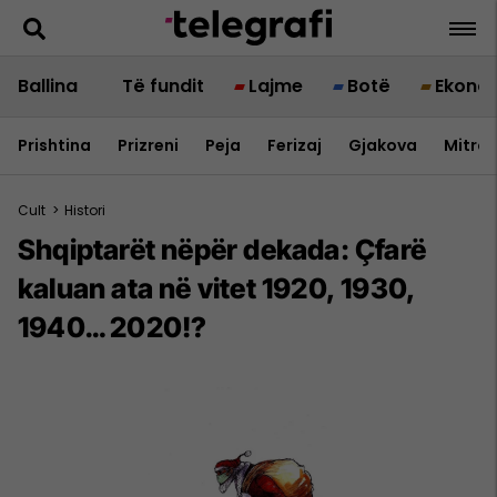
Ballina
Të fundit
Lajme
Botë
Ekono
Prishtina
Prizreni
Peja
Ferizaj
Gjakova
Mitrov
Cult
>
Histori
Shqiptarët nëpër dekada: Çfarë
kaluan ata në vitet 1920, 1930,
1940… 2020!?