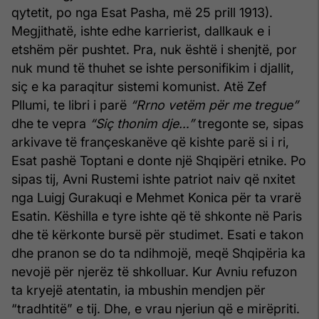
qytetit, po nga Esat Pasha, më 25 prill 1913).
Megjithatë, ishte edhe karrierist, dallkauk e i
etshëm për pushtet. Pra, nuk është i shenjtë, por
nuk mund të thuhet se ishte personifikim i djallit,
siç e ka paraqitur sistemi komunist. Atë Zef
Pllumi, te libri i parë
“Rrno vetëm për me tregue”
dhe te vepra
“Siç thonim dje…”
tregonte se, sipas
arkivave të françeskanëve që kishte parë si i ri,
Esat pashë Toptani e donte një Shqipëri etnike. Po
sipas tij, Avni Rustemi ishte patriot naiv që nxitet
nga Luigj Gurakuqi e Mehmet Konica për ta vrarë
Esatin. Këshilla e tyre ishte që të shkonte në Paris
dhe të kërkonte bursë për studimet. Esati e takon
dhe pranon se do ta ndihmojë, meqë Shqipëria ka
nevojë për njerëz të shkolluar. Kur Avniu refuzon
ta kryejë atentatin, ia mbushin mendjen për
“tradhtitë” e tij. Dhe, e vrau njeriun që e mirëpriti.