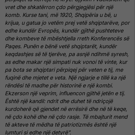
vret dhe shkatërron çdo përgjegjësi për një
komb. Kurse tani, më 1920, Shqipëria u bë, u
krijua, u gatua jo vetëm prej vetë shqiptarëve, por
edhe kundër Evropës, kundër gjithë pushteteve
dhe kombeve të mbështjella rreth Konferencës së
Paqes. Punën e bënë vetë shqiptarët, kundër
keqdashjes së të tjerëve, pa asnjë ndihmë syresh,
as edhe makar një simpati nuk vonoi të vinte, kur
pa bota se shqiptari përpiqej për veten e tij, me
fuqinë dhe mjetet e veta. Një ngjarje e tillë ka një
rëndësi të madhe për historinë e një kombi.
Ekzerson një veprim, influencon gjithë jetën e tij.
Është një kandil: ndrit dhe duhet të ndriçojë
kurdoherë që gjendet në errësirë dhe në të keqe,
në çdo kohë dhe në çdo rasje. Të mbajturit mend
të akteve të mëdha të patriotizmës është një
lumturi si edhe një detyrë”.