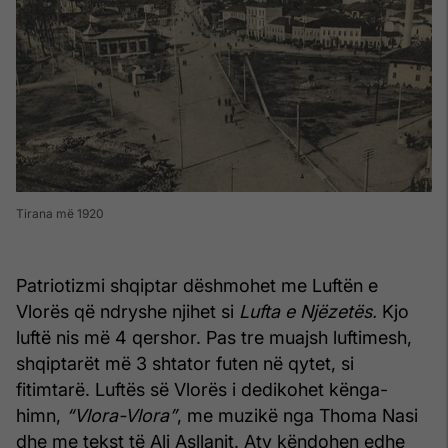
Tirana më 1920
Patriotizmi shqiptar dëshmohet me Luftën e
Vlorës që ndryshe njihet si
Lufta e Njëzetës.
Kjo
luftë nis më 4 qershor. Pas tre muajsh luftimesh,
shqiptarët më 3 shtator futen në qytet, si
fitimtarë. Luftës së Vlorës i dedikohet kënga-
himn,
“Vlora-Vlora”
, me muzikë nga Thoma Nasi
dhe me tekst të Ali Asllanit. Aty këndohen edhe