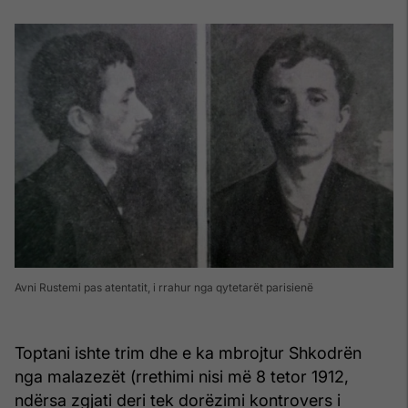
Avni Rustemi pas atentatit, i rrahur nga qytetarët parisienë
Toptani ishte trim dhe e ka mbrojtur Shkodrën
nga malazezët (rrethimi nisi më 8 tetor 1912,
ndërsa zgjati deri tek dorëzimi kontrovers i