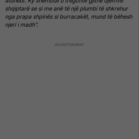
atdheut. Ky shembull u tregonte gjithë djemve
shqiptarë se si me anë të një plumbi të shkrehur
nga prapa shpinës si burracakët, mund të bëhesh
njeri i madh”.