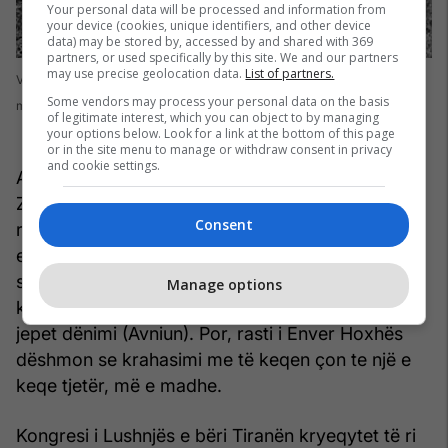
Your personal data will be processed and information from
your device (cookies, unique identifiers, and other device
data) may be stored by, accessed by and shared with 369
partners, or used specifically by this site. We and our partners
may use precise geolocation data.
List of partners.
Varri i Esat Pashë Toptanit, në Paris, në varrezën e ushtarëve serbë e
Some vendors may process your personal data on the basis
malazezë
of legitimate interest, which you can object to by managing
your options below. Look for a link at the bottom of this page
or in the site menu to manage or withdraw consent in privacy
and cookie settings.
Avni Rustemi ishte majtist. Ishte hero për Ahmet
Zogun, pastaj për Fan Nolin e, mbi të gjitha, për
Consent
regjimin komunist të Enver Hoxhës. Të gjithë këta
e projektuan një armik që nuk e do të mirën e
shqiptarit (Esatin) dhe një hero që kërcënon se
Manage options
kundërshtarëve, atyre që mendojnë ndryshe, u
jepet dënimi (Avniun). Por, rasti i Enver Hoxhës
dëshmon se krahasimi me të keqen çon te një e
keqe tjetër, më e madhe.
Kongresi i Lushnjës e bëri Tiranën kryeqytet të ri