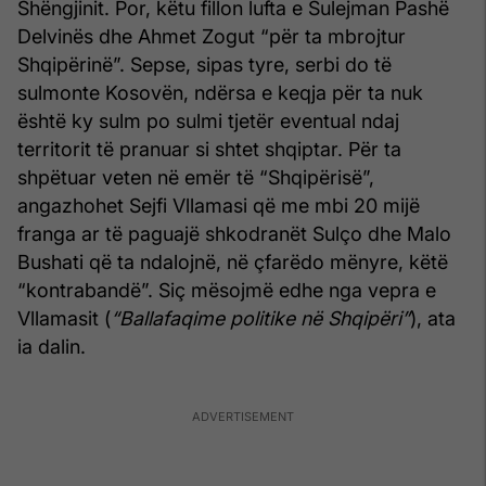
Shëngjinit. Por, këtu fillon lufta e Sulejman Pashë
Delvinës dhe Ahmet Zogut “për ta mbrojtur
Shqipërinë”. Sepse, sipas tyre, serbi do të
sulmonte Kosovën, ndërsa e keqja për ta nuk
është ky sulm po sulmi tjetër eventual ndaj
territorit të pranuar si shtet shqiptar. Për ta
shpëtuar veten në emër të “Shqipërisë”,
angazhohet Sejfi Vllamasi që me mbi 20 mijë
franga ar të paguajë shkodranët Sulço dhe Malo
Bushati që ta ndalojnë, në çfarëdo mënyre, këtë
“kontrabandë”. Siç mësojmë edhe nga vepra e
Vllamasit (
“Ballafaqime politike në Shqipëri”
), ata
ia dalin.