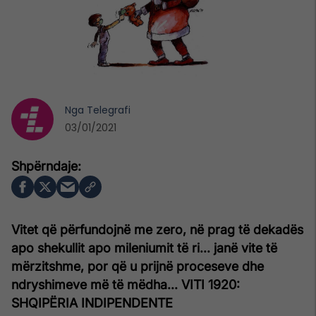
Nga
Telegrafi
03/01/2021
Vitet që përfundojnë me zero, në prag të dekadës
apo shekullit apo mileniumit të ri... janë vite të
mërzitshme, por që u prijnë proceseve dhe
ndryshimeve më të mëdha...
VITI 1920:
SHQIPËRIA INDIPENDENTE