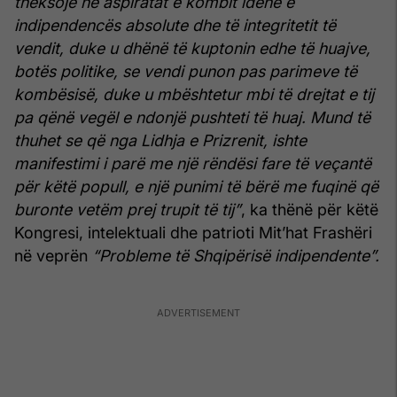
theksojë në aspiratat e kombit idenë e
indipendencës absolute dhe të integritetit të
vendit, duke u dhënë të kuptonin edhe të huajve,
botës politike, se vendi punon pas parimeve të
kombësisë, duke u mbështetur mbi të drejtat e tij
pa qënë vegël e ndonjë pushteti të huaj. Mund të
thuhet se që nga Lidhja e Prizrenit, ishte
manifestimi i parë me një rëndësi fare të veçantë
për këtë popull, e një punimi të bërë me fuqinë që
buronte vetëm prej trupit të tij”
, ka thënë për këtë
Kongresi, intelektuali dhe patrioti Mit’hat Frashëri
në veprën
“Probleme të Shqipërisë indipendente”.