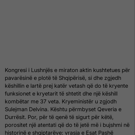
Kongresi i Lushnjës e miraton aktin kushtetues për
pavarësinë e plotë të Shqipërisë, si dhe zgjedh
këshillin e lartë prej katër vetash që do të kryente
funksionet e kryetarit të shtetit dhe një këshill
kombëtar me 37 veta. Kryeministër u zgjodh
Sulejman Delvina. Kështu përmbyset Qeveria e
Durrësit. Por, për të qenë të sigurt për këtë,
porositet një atentati që do të jetë më i bujshmi në
historinë e shqiptarëve: vrasja e Esat Pashë