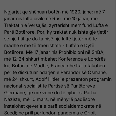
Ngjarjet që shënuan botën më 1920, janë: më 7
janar nis lufta civile në Rusi; më 10 janar, me
Traktatin e Versajës, zyrtarisht merr fund Lufta e
Parë Botërore. Por, ky traktat nuk ishte gjë tjetër
se një fitil që do ta nisë një luftë tjetër më të
madhe e më të tmerrshme - Luftën e Dytë
Botërore. Më 17 janar nis Prohibicioni në ShBA;
më 12-24 shkurt mbahet Konferenca e Londrës
ku, Britania e Madhe, Franca dhe Italia takohen
për të diskutuar ndarjen e Perandorisë Osmane;
më 24 shkurt, Adolf Hitleri e prezanton programin
nacional-socialist të Partisë së Punëtorëve
Gjermanë, që më vonë do të njihet si Partia
Naziste; më 10 mars, në mënyrë paqësore
instalohet qeveria e parë socialdemokrate në
Suedi; në prill përfundon pandemia e Gripit