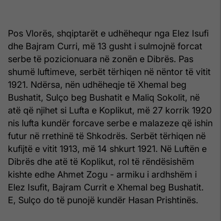
Pos Vlorës, shqiptarët e udhëhequr nga Elez Isufi
dhe Bajram Curri, më 13 gusht i sulmojnë forcat
serbe të pozicionuara në zonën e Dibrës. Pas
shumë luftimeve, serbët tërhiqen në nëntor të vitit
1921. Ndërsa, nën udhëheqje të Xhemal beg
Bushatit, Sulço beg Bushatit e Maliq Sokolit, në
atë që njihet si Lufta e Koplikut, më 27 korrik 1920
nis lufta kundër forcave serbe e malazeze që ishin
futur në rrethinë të Shkodrës. Serbët tërhiqen në
kufijtë e vitit 1913, më 14 shkurt 1921. Në Luftën e
Dibrës dhe atë të Koplikut, rol të rëndësishëm
kishte edhe Ahmet Zogu - armiku i ardhshëm i
Elez Isufit, Bajram Currit e Xhemal beg Bushatit.
E, Sulço do të punojë kundër Hasan Prishtinës.