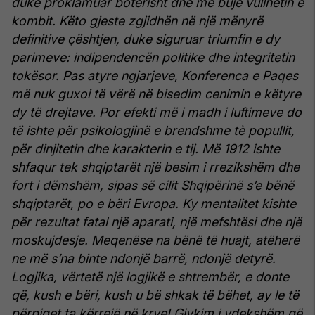
duke proklamuar botërisht dhe me bujë vullnetin e
kombit. Këto gjeste zgjidhën në një mënyrë
definitive çështjen, duke siguruar triumfin e dy
parimeve: indipendencën politike dhe integritetin
tokësor. Pas atyre ngjarjeve, Konferenca e Paqes
më nuk guxoi të vërë në bisedim cenimin e këtyre
dy të drejtave. Por efekti më i madh i luftimeve do
të ishte për psikologjinë e brendshme tè popullit,
për dinjitetin dhe karakterin e tij. Më 1912 ishte
shfaqur tek shqiptarët një besim i rrezikshëm dhe
fort i dëmshëm, sipas së cilit Shqipërinë s’e bënë
shqiptarët, po e bëri Evropa. Ky mentalitet kishte
për rezultat fatal një aparati, një mefshtësi dhe një
moskujdesje. Meqenëse na bënë të huajt, atëherë
ne më s’na binte ndonjë barrë, ndonjë detyrë.
Logjika, vërtetë një logjikë e shtrembër, e donte
që, kush e bëri, kush u bë shkak të bëhet, ay le të
përpiqet ta kërrejë në krye! Gjykim i vdekshëm që