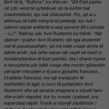
librit të tij,
“Kujtime”
, ka shkruar:
“Që Esat pasha
në çdo vend të qytetëruar do ta kishte hak
trekëmbëshin, kjo nuk diskutohet. Por, që ai u
eliminua në këtë mënyrë të padenjë, kjo nuk i
nderon aspak anëtarët e asaj qeverie (të Lushnjës
- v.j.)”
. Ndërsa, për Avni Rustemin ka thënë:
“Një
djalosh i quajtur Avni Rustemi, një nga studentët
më të pasuksesshëm, që me këtë vrasje donte të
bënte emër, nuk ishte veçse një vegël në duart e
kundërshtarëve të Esat pashës. Ata i dhanë mjetet
e nevojshme për këtë vrasje dhe morën njëherësh
përsipër mbrojtjen e tij para gjykatës franceze…
Drejtësia franceze, me një manipulim të
habitshëm të ligjit, e nxori të pafajshëm Avni
Rustemin dhe që qeveria shqiptare e shpalli hero
dhe e bëri deputet, kur ky vrasës i pabesë, pra
kapardisej nëpër Tiranë si ndonjë shpëtimtar i