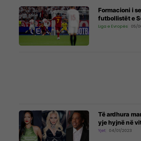
Formacioni i s
futbollistët e
Liga e Evropës
05/0
Të ardhura ma
yje hyjnë në vi
Yjet
04/01/2023