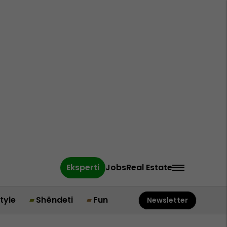
Eksperti
Jobs
Real Estate
style
Shëndeti
Fun
Newsletter