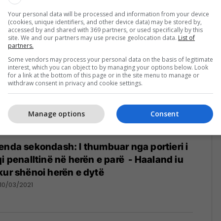
10/03/2021
Your personal data will be processed and information from your device
(cookies, unique identifiers, and other device data) may be stored by,
accessed by and shared with 369 partners, or used specifically by this
site. We and our partners may use precise geolocation data.
List of
partners.
Some vendors may process your personal data on the basis of legitimate
interest, which you can object to by managing your options below. Look
for a link at the bottom of this page or in the site menu to manage or
withdraw consent in privacy and cookie settings.
Manage options
Consent
enda sekondash: I thumbuar nga portieri i
qi penalltinë në herën e parë - Haaland iu
kur shënoi herën e dytë
10/03/2021