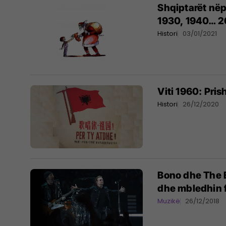
Shqiptarët nëp
1930, 1940… 2
Histori
03/01/2021
Viti 1960: Pri
Histori
26/12/2020
Bono dhe The E
dhe mbledhin 
Muzikë
26/12/2018