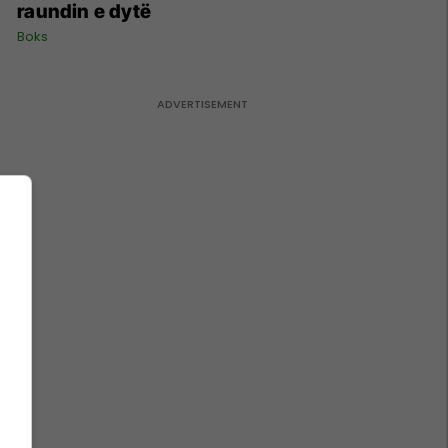
raundin e dytë
Boks