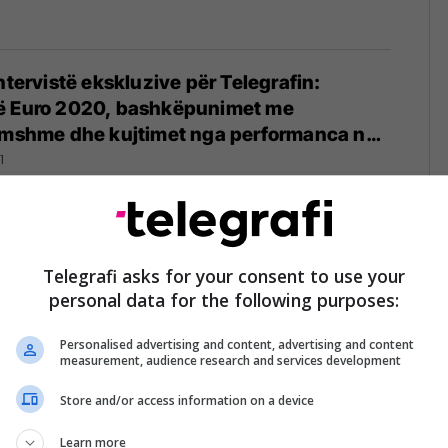
ntervistë ekskluzive për Telegrafin:
ë Euro 2020, bashkëpunimet me
famshme dhe kujtimet nga performanca në
1
Liga – Portieri i Sevillas shënon në shtesë
kipit të tij një pikë ndaj Valladolidit
Telegrafi asks for your consent to use your
personal data for the following purposes:
Personalised advertising and content, advertising and content
measurement, audience research and services development
Store and/or access information on a device
n reagimin e tij në fytyrën e portierit të
ithë atë që ndodhi në rastin e penalltisë
Learn more