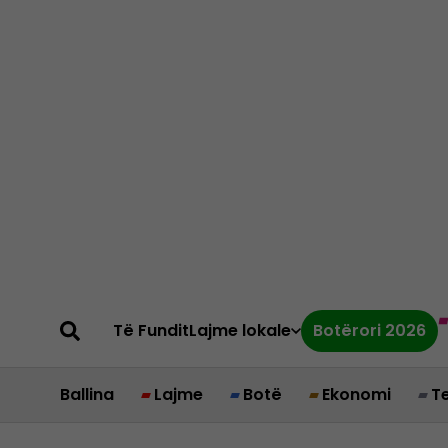
Të Fundit
Lajme lokale
Botërori 2026
Ballina
Lajme
Botë
Ekonomi
T