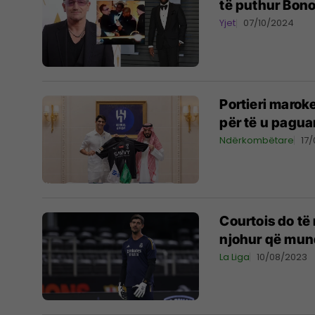
të puthur Bono
Yjet
07/10/2024
Portieri marok
për të u pagua
Ndërkombëtare
17
Courtois do të
njohur që mund
La Liga
10/08/2023