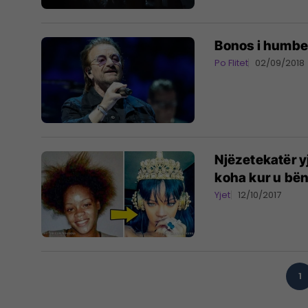
Bonos i humbet
Po Flitet
02/09/2018
Njëzetekatër y
koha kur u bën
Yjet
12/10/2017
1