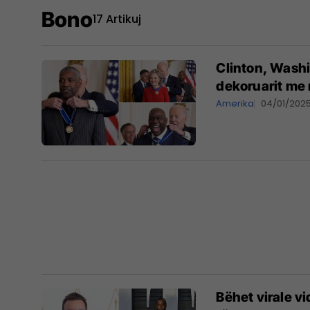
Bono
17 Artikuj
Clinton, Wash
dekoruarit me 
Amerika
04/01/202
Bëhet virale v