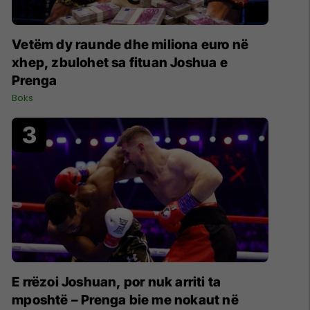
Vetëm dy raunde dhe miliona euro në
xhep, zbulohet sa fituan Joshua e
Prenga
Boks
E rrëzoi Joshuan, por nuk arriti ta
mposhtë – Prenga bie me nokaut në