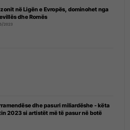
ezonit në Ligën e Evropës, dominohet nga
 Sevillës dhe Romës
6/2023
rramendëse dhe pasuri miliardëshe - këta
tin 2023 si artistët më të pasur në botë