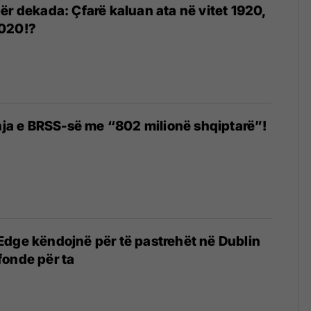
ër dekada: Çfarë kaluan ata në vitet 1920,
020!?
shja e BRSS-së me “802 milionë shqiptarë”!
dge këndojnë për të pastrehët në Dublin
fonde për ta