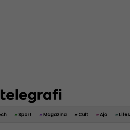
ech
Sport
Magazina
Cult
Ajo
Life