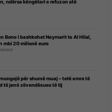
n, ndërsa këngëtari e refuzon atë
en Bono i bashkohet Neymarit te Al Hilal,
n mbi 20 milionë euro
/08/2023
 mungojë për shumë muaj – tetë emra të
 të jenë zëvendësues të tij