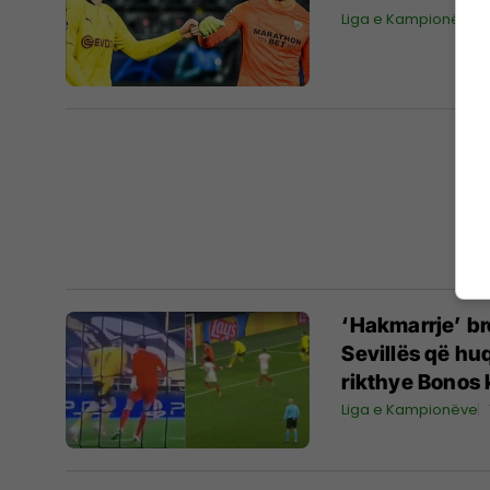
Liga e Kampionëve
‘Hakmarrje’ br
Sevillës që hu
rikthye Bonos 
Liga e Kampionëve