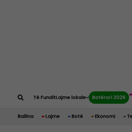
Të Fundit
Lajme lokale
Botërori 2026
Ballina
Lajme
Botë
Ekonomi
T