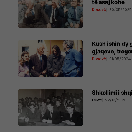
të asaj kohe
Kosovë
30/05/2025
Kush ishin dy 
gjaqeve, trego
Kosovë
01/05/2024
Shkollimi i sh
Fakte
22/12/2023