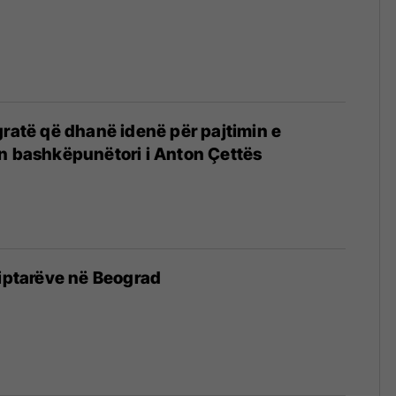
gratë që dhanë idenë për pajtimin e
n bashkëpunëtori i Anton Çettës
qiptarëve në Beograd