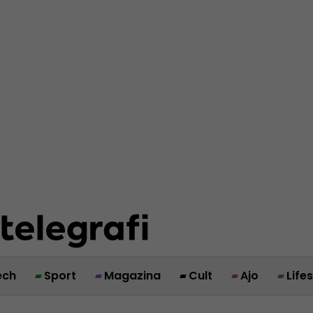
ech
Sport
Magazina
Cult
Ajo
Life