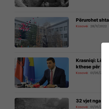
Përurohet shta
Kosovë
28/11/2022
Krasniqi: Lëviz
kthese për uni
Kosovë
01/05/2022
32 vjet nga paj
Kosovë
01/05/2022