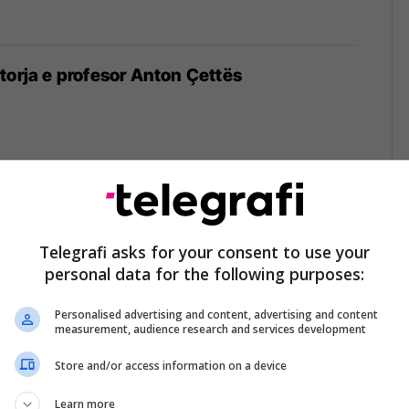
torja e profesor Anton Çettës
ja popullore për pajtimin e gjaqeve, pikë
tet mbarëshqiptar
Telegrafi asks for your consent to use your
personal data for the following purposes:
Personalised advertising and content, advertising and content
measurement, audience research and services development
Store and/or access information on a device
timi i gjaqeve te Verrat e Llukës
Learn more