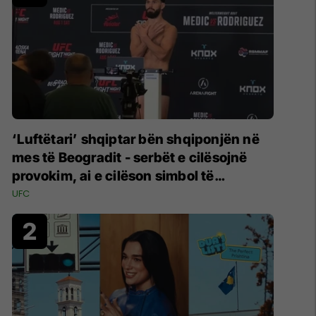
‘Luftëtari’ shqiptar bën shqiponjën në
mes të Beogradit - serbët e cilësojnë
provokim, ai e cilëson simbol të
identitetit
UFC