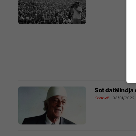
Sot datëlindja
Kosovë
03/01/2022