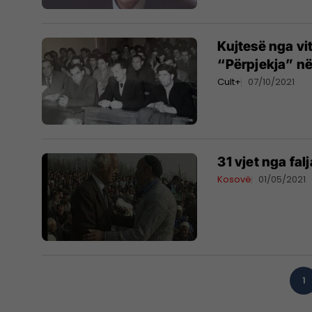
Kujtesë nga vi
“Përpjekja” n
Cult+
07/10/2021
31 vjet nga fal
Kosovë
01/05/2021
1