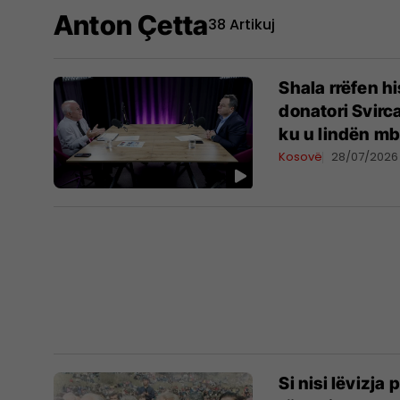
Anton Çetta
38 Artikuj
Shala rrëfen hi
donatori Svirc
ku u lindën mbi
Kosovë
28/07/2026
Si nisi lëvizja 