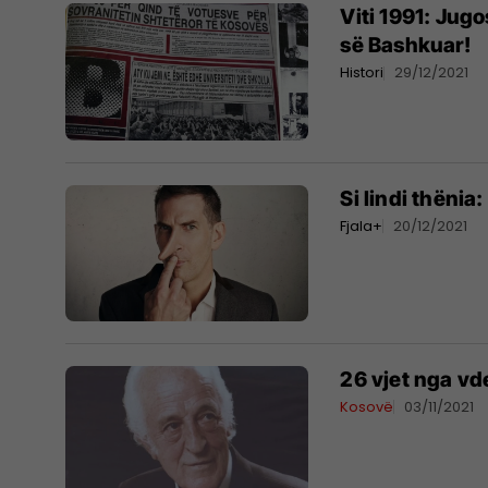
Viti 1991: Jugo
së Bashkuar!
Histori
29/12/2021
Si lindi thënia:
Fjala+
20/12/2021
26 vjet nga vd
Kosovë
03/11/2021