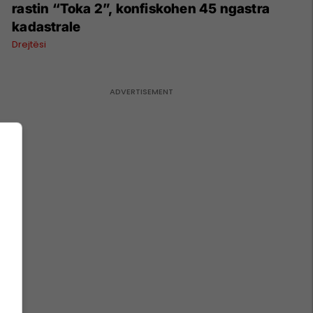
rastin “Toka 2”, konfiskohen 45 ngastra
kadastrale
Drejtësi