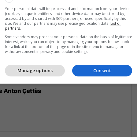
Your personal data will be processed and information from your device
(cookies, unique identifiers, and other device data) may be stored by,
accessed by and shared with 369 partners, or used specifically by this
site. We and our partners may use precise geolocation data.
List of
partners.
Some vendors may process your personal data on the basis of legitimate
interest, which you can object to by managing your options below. Look
for a link at the bottom of this page or in the site menu to manage or
withdraw consent in privacy and cookie settings.
Manage options
Consent
 e Anton Çettës