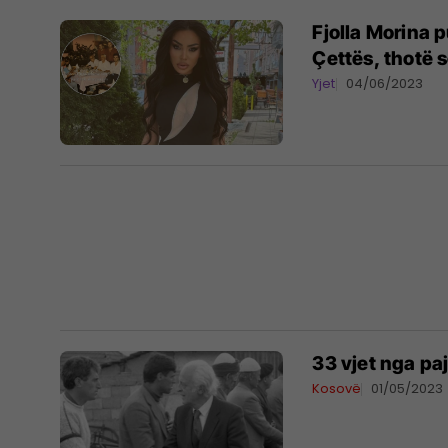
Fjolla Morina p
Çettës, thotë s
Yjet
04/06/2023
​33 vjet nga pa
Kosovë
01/05/2023