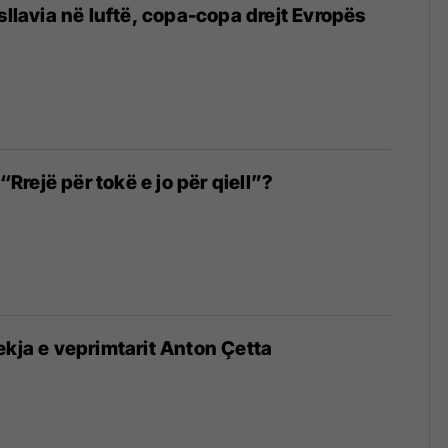
sllavia në luftë, copa-copa drejt Evropës
 “Rrejë për tokë e jo për qiell”?
ekja e veprimtarit Anton Çetta