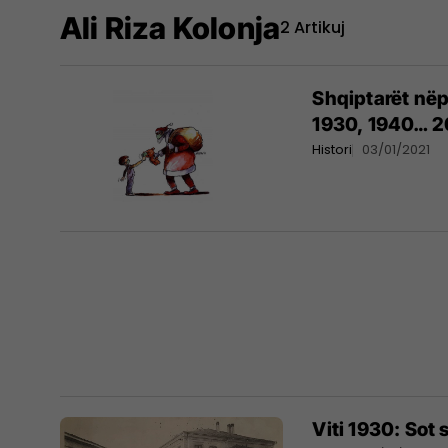
Ali Riza Kolonja
2 Artikuj
Shqiptarët nëp
1930, 1940… 2
Histori
03/01/2021
Viti 1930: Sot 