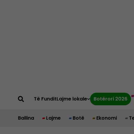
Të Fundit
Lajme lokale
Botërori 2026
Ballina
Lajme
Botë
Ekonomi
T