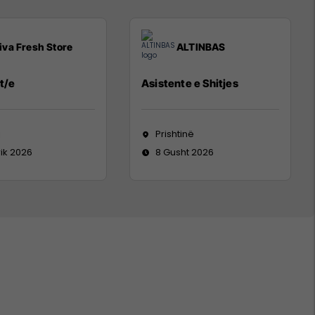
iva Fresh Store
ALTINBAS
t/e
Asistente e Shitjes
j
Prishtinë
rik 2026
8 Gusht 2026