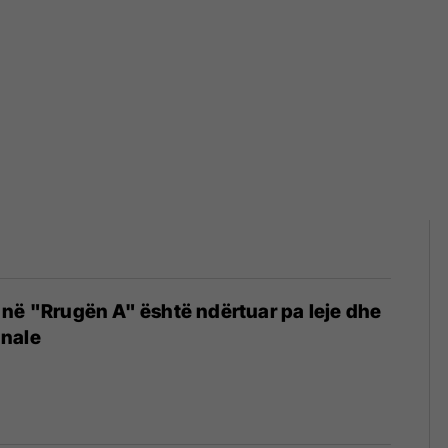
në "Rrugën A" është ndërtuar pa leje dhe
nale