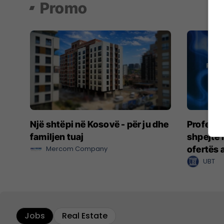
Promo
Një shtëpi në Kosovë - për ju dhe
Profesio
familjen tuaj
shpejtë 
Mercom Company
ofertës 
UBT
Jobs
Real Estate