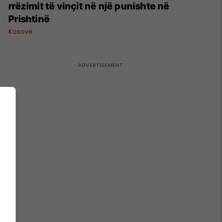
rrëzimit të vinçit në një punishte në
Prishtinë
Kosovë