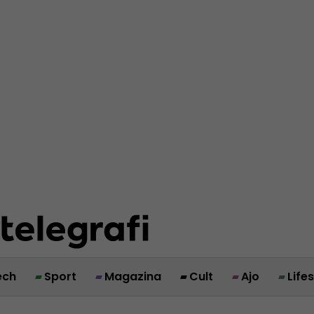
ech
Sport
Magazina
Cult
Ajo
Life