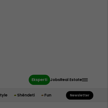
Eksperti
Jobs
Real Estate
style
Shëndeti
Fun
Newsletter