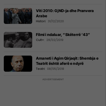
Viti 2010: GjND-ja dhe Pranvera
Arabe
Histori
31/12/2020
Filmi i ndaluar, “Skëterrë ‘43”
Cult+
28/02/2019
Amaneti i Agim Qirjaqit: Shembja e
Teatrit është aferë e ndyrë
Teatri
08/05/2018