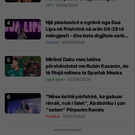
tribunat
UFC
01/08/2026
Një pleskavicë e ngrënë nga Dua
Lipa në Prishtinë në orën 04:28 të
mëngjesit - dhe bota digjitale serbe
shpall gjendjen e luftës
Serbia
03/08/2026
Mirlind Daku mes lotëve
përshëndetet me Rubin Kazanin, do
të fitojë miliona te Spartak Moska
Ligat tjera
02/08/2026
"Nëse është përfshirë, ka gabuar
rëndë, nuk i falet", Abdixhiku i çon
“selam” Përparim Ramës
Politikë
30/07/2026