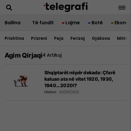
Ballina
Të fundit
Lajme
Botë
Ekono
Prishtina
Prizreni
Peja
Ferizaj
Gjakova
Mitrov
Agim Qirjaqi
4 Artikuj
Shqiptarët nëpër dekada: Çfarë
kaluan ata në vitet 1920, 1930,
1940… 2020!?
Histori
03/01/2021