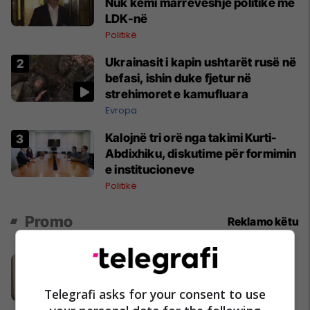
Nuk kemi marrëveshje politike me
LDK-në
Politikë
Ukrainasit i kapin ushtarët rusë në
befasi, ishin duke fjetur në
strehimoret e kamufluara
Evropa
Kalojnë tri orë nga takimi Kurti-
Abdixhiku, diskutime për formimin
e institucioneve
Politikë
Promo
Reklamo këtu
Banesë 98.96m² në shitje në
Lakrishtë – banim modern pranë
qendrës #16060
Telegrafi asks for your consent to use
Pro Real Estate