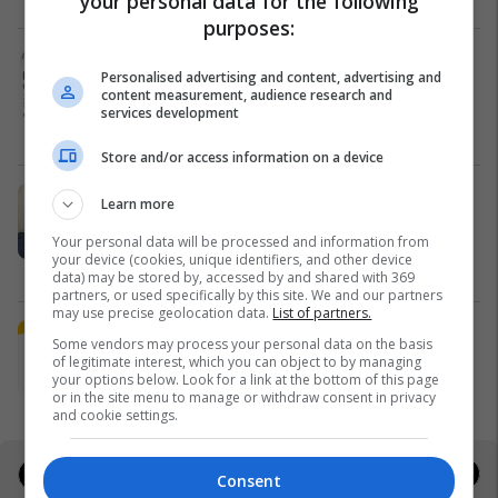
your personal data for the following
purposes:
Alba Health bashkon profesionistët
Personalised advertising and content, advertising and
e kujdesit në një rrjet të përbashkët
content measurement, audience research and
në Zvicër
services development
Alba Health
Store and/or access information on a device
Nga UBT në skenën botërore të
Learn more
robotikës: Kosova drejt Koresë së
Your personal data will be processed and information from
Jugut
your device (cookies, unique identifiers, and other device
UBT
data) may be stored by, accessed by and shared with 369
partners, or used specifically by this site. We and our partners
may use precise geolocation data.
List of partners.
Plan B Creative rrit ndikimin e
Some vendors may process your personal data on the basis
biznesit tuaj online
of legitimate interest, which you can object to by managing
your options below. Look for a link at the bottom of this page
Plan B
or in the site menu to manage or withdraw consent in privacy
and cookie settings.
Jobs
Real Estate
Consent