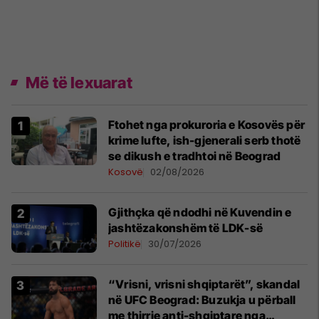
Më të lexuarat
Ftohet nga prokuroria e Kosovës për
krime lufte, ish-gjenerali serb thotë
se dikush e tradhtoi në Beograd
Kosovë
02/08/2026
Gjithçka që ndodhi në Kuvendin e
jashtëzakonshëm të LDK-së
Politikë
30/07/2026
“Vrisni, vrisni shqiptarët”, skandal
në UFC Beograd: Buzukja u përball
me thirrje anti-shqiptare nga