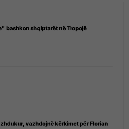
e" bashkon shqiptarët në Tropojë
i zhdukur, vazhdojnë kërkimet për Florian