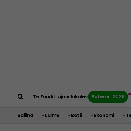
Të Fundit
Lajme lokale
Botërori 2026
Ballina
Lajme
Botë
Ekonomi
T