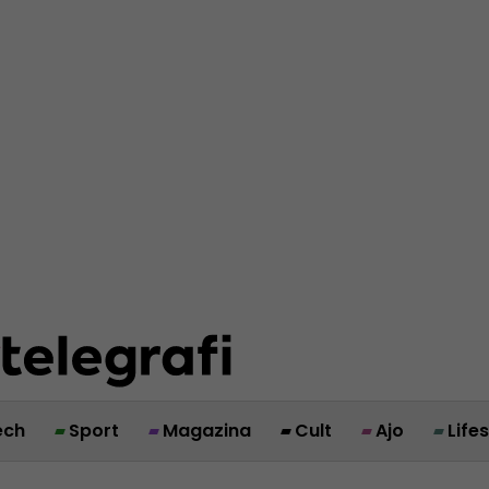
ech
Sport
Magazina
Cult
Ajo
Life