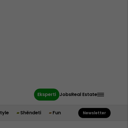
Eksperti
Jobs
Real Estate
style
Shëndeti
Fun
Newsletter