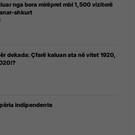
uar nga bora mirëpret mbi 1,500 vizitorë
janar-shkurt
2
ër dekada: Çfarë kaluan ata në vitet 1920,
020!?
ipëria indipendente