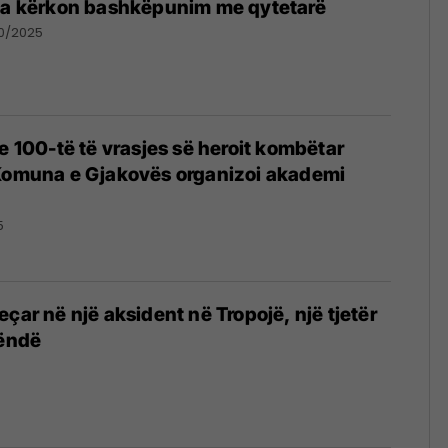
cia kërkon bashkëpunim me qytetarë
10/2025
 e 100-të të vrasjes së heroit kombëtar
 Komuna e Gjakovës organizoi akademi
5
çar në një aksident në Tropojë, një tjetër
rëndë
4