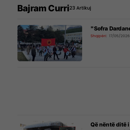
Bajram Curri
23 Artikuj
"Sofra Dardan
Shqipëri
17/05/2026
Që nëntë ditë 