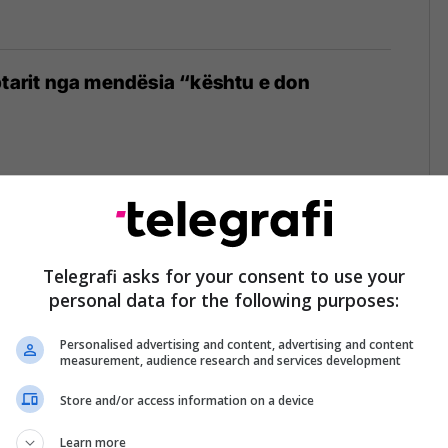
ptarit nga mendësia “kështu e don
ut dhe tradhtitë e shqiptarëve
Telegrafi asks for your consent to use your
personal data for the following purposes:
Personalised advertising and content, advertising and content
measurement, audience research and services development
Store and/or access information on a device
reng Pasha, Gani dhe Esat Toptani, qisnin
, deheshin e bënin zhurmë duke e
Learn more