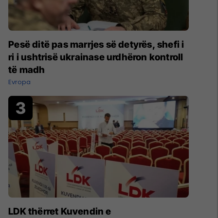
Pesë ditë pas marrjes së detyrës, shefi i
ri i ushtrisë ukrainase urdhëron kontroll
të madh
Evropa
LDK thërret Kuvendin e