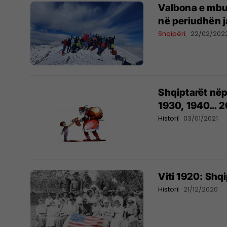
Valbona e mbul
në periudhën 
Shqipëri
22/02/202
Shqiptarët nëp
1930, 1940… 2
Histori
03/01/2021
Viti 1920: Shq
Histori
21/12/2020