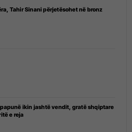
uftëra, Tahir Sinani përjetësohet në bronz
4
 papunë ikin jashtë vendit, gratë shqiptare
itë e reja