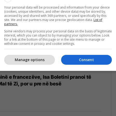
Sulltanin
Your personal data will be processed and information from your device
(cookies, unique identifiers, and other device data) may be stored by,
accessed by and shared with 369 partners, or used specifically by this
site. We and our partners may use precise geolocation data.
List of
partners.
Some vendors may process your personal data on the basis of legitimate
interest, which you can object to by managing your options below. Look
for a link at the bottom of this page or in the site menu to manage or
withdraw consent in privacy and cookie settings.
Manage options
Consent
në e francezëve, Isa Boletini pranoi të
al të Zi, por u pre në besë