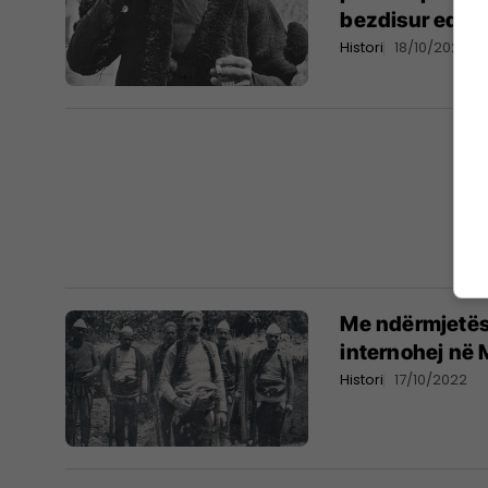
bezdisur edhe 
Histori
18/10/2022
Me ndërmjetësi
internohej në M
Histori
17/10/2022