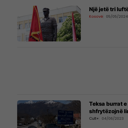
​Një jetë tri l
Kosovë
05/05/202
Teksa burrat e
shfrytëzojnë lir
Cult+
04/06/2023