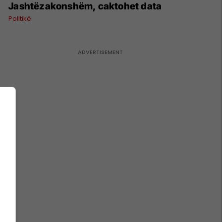
Jashtëzakonshëm, caktohet data
Politikë