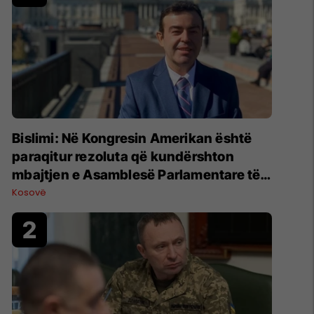
Bislimi: Në Kongresin Amerikan është
paraqitur rezoluta që kundërshton
mbajtjen e Asamblesë Parlamentare të
OSBE-së në Beograd
Kosovë