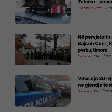
Tabaku - poli
Kronika e Zezë
29/
Në përvjetorin
Bajram Curri,
përkujtimore
Gjakova
29/03/202
Vdes një 20-vje
në gjendje të 
Shqipëri
12/05/202