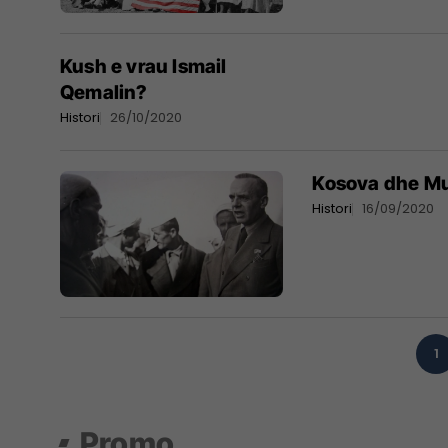
Kush e vrau Ismail
Qemalin?
Histori
26/10/2020
Kosova dhe Mu
Histori
16/09/2020
1
Promo