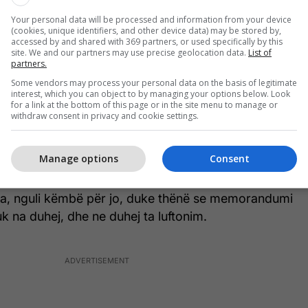
iptar, e dini me u sjell me të”. Këto ishin mendimet e
Your personal data will be processed and information from your device
. Duket, për këtë arsye ai, nuk dëgjoi për të
(cookies, unique identifiers, and other device data) may be stored by,
i.
accessed by and shared with 369 partners, or used specifically by this
site. We and our partners may use precise geolocation data.
List of
partners.
isha në Beograd, Maliq Gjyli më telegrafoi nga
Some vendors may process your personal data on the basis of legitimate
mos shkoja atje mbasi, Esat Pasha brenda 4-5 ditëve
interest, which you can object to by managing your options below. Look
for a link at the bottom of this page or in the site menu to manage or
he programin e qeverisë së tij po ma dërgonte me
withdraw consent in privacy and cookie settings.
, Bardi De Fourtou (francez, komandant i forcave
i në Shkodër, gjenerali ma pruri programin e Esatit
Manage options
Consent
ë ne në komitet e studiuam dhe menduam ta
ip e ta botonim pjesë-pjesë në gazetën “Populli”.
ica, nguli këmbë për jo, duke thënë se memorandumi
nuk na duhej, dhe ne duhej ta luftonim.