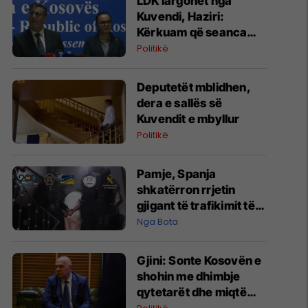
LDK largohet nga
Kuvendi, Haziri:
Kërkuam që seanca
konstituive të mbahet
Politikë
sonte
Deputetët mblidhen,
dera e sallës së
Kuvendit e mbyllur
Politikë
Pamje, Spanja
shkatërron rrjetin
gjigant të trafikimit të
emigrantëve dhe
Nga Bota
drogës në Mesdhe
Gjini: Sonte Kosovën e
shohin me dhimbje
qytetarët dhe miqtë