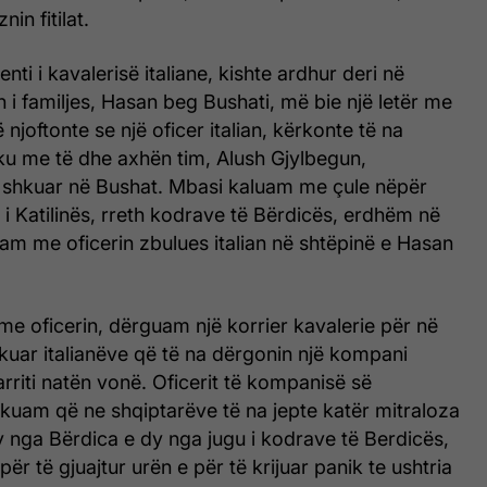
nin fitilat.
ti i kavalerisë italiane, kishte ardhur deri në
 i familjes, Hasan beg Bushati, më bie një letër me
 njoftonte se një oficer italian, kërkonte të na
ku me të dhe axhën tim, Alush Gjylbegun,
shkuar në Bushat. Mbasi kaluam me çule nëpër
i i Katilinës, rreth kodrave të Bërdicës, erdhëm në
am me oficerin zbulues italian në shtëpinë e Hasan
e oficerin, dërguam një korrier kavalerie për në
kuar italianëve që të na dërgonin një kompani
arriti natën vonë. Oficerit të kompanisë së
rkuam që ne shqiptarëve të na jepte katër mitraloza
 nga Bërdica e dy nga jugu i kodrave të Berdicës,
 për të gjuajtur urën e për të krijuar panik te ushtria