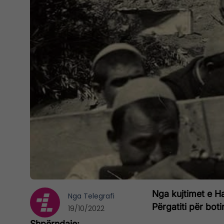
Nga kujtimet e H
Nga
Telegrafi
Përgatiti për boti
19/10/2022