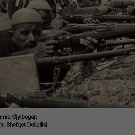
amid Gjylbegajt
m: Shefqet Deliallisi