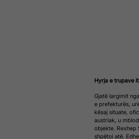
Hyrja e trupave i
Gjatë largimit ng
e prefekturës, u
kësaj situate, of
austriak, u mblod
objekte. Rexhep S
shpëtoi atë. Edhe