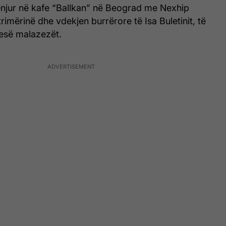
enjur në kafe “Ballkan” në Beograd me Nexhip
trimërinë dhe vdekjen burrërore të Isa Buletinit, të
besë malazezët.