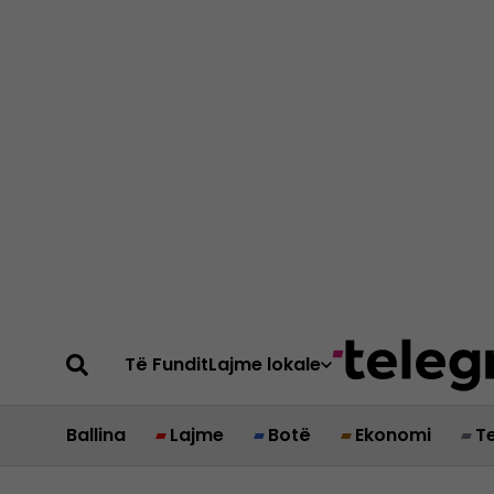
Të Fundit
Lajme lokale
Ballina
Lajme
Botë
Ekonomi
T