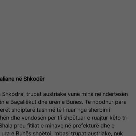
taliane në Shkodër
a Shkodra, trupat austriake vunë mina në ndërtesën
rën e Baçallëkut dhe urën e Bunës. Të ndodhur para
icerët shqiptarë tashmë të liruar nga shërbimi
hën dhe vendosën për t’i shpëtuar e ruajtur këto tri
hala preu fitilat e minave në prefekturë dhe e
 ura e Bunës shpëtoi, mbasi trupat austriake, nuk