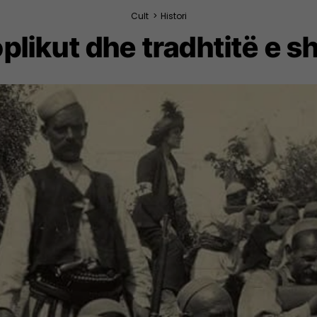
Cult
>
Histori
oplikut dhe tradhtitë e s