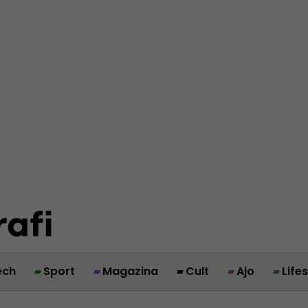
ech
Sport
Magazina
Cult
Ajo
Life