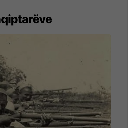
hqiptarëve