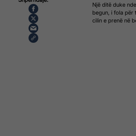
Një ditë duke nd
begun, i fola për 
cilin e prenë në 