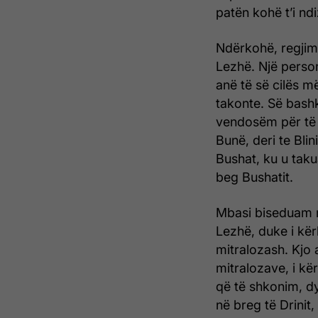
patën kohë t’i ndiz
Ndërkohë, regjimen
Lezhë. Një person
anë të së cilës më
takonte. Së bash
vendosëm për të 
Bunë, deri te Blin
Bushat, ku u taku
beg Bushatit.
Mbasi biseduam m
Lezhë, duke i kër
mitralozash. Kjo 
mitralozave, i kë
që të shkonim, dy
në breg të Drinit,