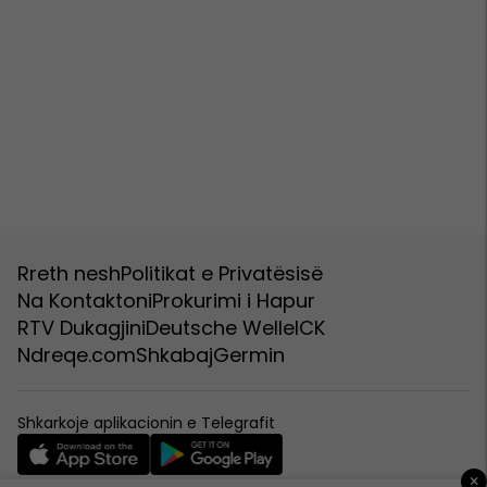
Rreth nesh
Politikat e Privatësisë
Na Kontaktoni
Prokurimi i Hapur
RTV Dukagjini
Deutsche Welle
ICK
Ndreqe.com
Shkabaj
Germin
Shkarkoje aplikacionin e Telegrafit
×