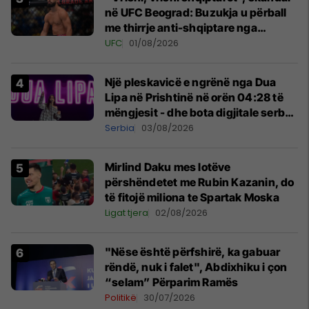
në UFC Beograd: Buzukja u përball
me thirrje anti-shqiptare nga
tribunat
UFC
01/08/2026
Një pleskavicë e ngrënë nga Dua
Lipa në Prishtinë në orën 04:28 të
mëngjesit - dhe bota digjitale serbe
shpall gjendjen e luftës
Serbia
03/08/2026
Mirlind Daku mes lotëve
përshëndetet me Rubin Kazanin, do
të fitojë miliona te Spartak Moska
Ligat tjera
02/08/2026
"Nëse është përfshirë, ka gabuar
rëndë, nuk i falet", Abdixhiku i çon
“selam” Përparim Ramës
Politikë
30/07/2026