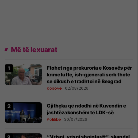
Më të lexuarat
Ftohet nga prokuroria e Kosovës për
krime lufte, ish-gjenerali serb thotë
se dikush e tradhtoi në Beograd
Kosovë
02/08/2026
Gjithçka që ndodhi në Kuvendin e
jashtëzakonshëm të LDK-së
Politikë
30/07/2026
“Vrisni, vrisni shqiptarët”, skandal