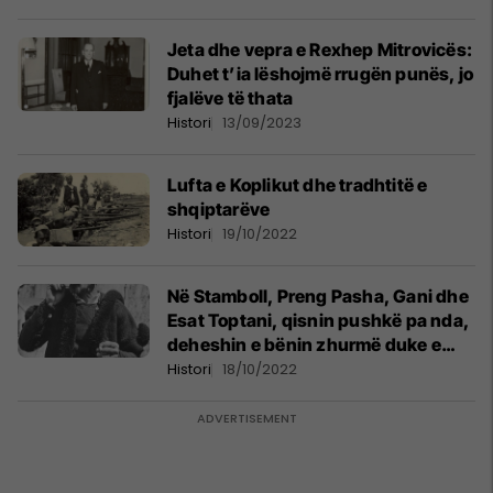
Jeta dhe vepra e Rexhep Mitrovicës:
Duhet t’ia lëshojmë rrugën punës, jo
fjalëve të thata
Histori
13/09/2023
Lufta e Koplikut dhe tradhtitë e
shqiptarëve
Histori
19/10/2022
Në Stamboll, Preng Pasha, Gani dhe
Esat Toptani, qisnin pushkë pa nda,
deheshin e bënin zhurmë duke e
bezdisur edhe Sulltanin
Histori
18/10/2022