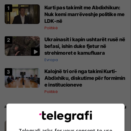
Kurti pas takimit me Abdixhikun:
Nuk kemi marrëveshje politike me
LDK-në
Politikë
Ukrainasit i kapin ushtarët rusë në
befasi, ishin duke fjetur në
strehimoret e kamufluara
Evropa
Kalojnë tri orë nga takimi Kurti-
Abdixhiku, diskutime për formimin
e institucioneve
Politikë
Promo
Reklamo këtu
Banesë 98.96m² në shitje në
Telegrafi asks for your consent to use
Lakrishtë – banim modern pranë