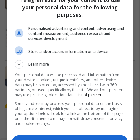
qendrës #16060
your personal data for the following
Pro Real Estate
purposes:
Personalised advertising and content, advertising and
Alba Health bashkon profesionistët
content measurement, audience research and
e kujdesit në një rrjet të përbashkët
services development
në Zvicër
Alba Health
Store and/or access information on a device
Learn more
Nga UBT në skenën botërore të
Your personal data will be processed and information from
robotikës: Kosova drejt Koresë së
your device (cookies, unique identifiers, and other device
Jugut
data) may be stored by, accessed by and shared with 369
UBT
partners, or used specifically by this site. We and our partners
may use precise geolocation data.
List of partners.
Some vendors may process your personal data on the basis
Plan B Creative rrit ndikimin e
of legitimate interest, which you can object to by managing
your options below. Look for a link at the bottom of this page
biznesit tuaj online
or in the site menu to manage or withdraw consent in privacy
Plan B
and cookie settings.