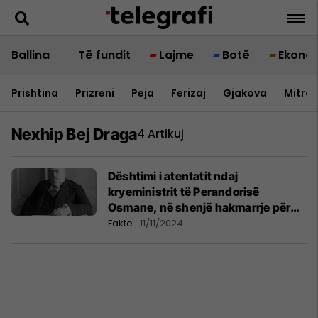
Ballina
Të fundit
Lajme
Botë
Ekono
Prishtina
Prizreni
Peja
Ferizaj
Gjakova
Mitrov
Nexhip Bej Draga
4 Artikuj
Dështimi i atentatit ndaj
kryeministrit të Perandorisë
Osmane, në shenjë hakmarrje për
Ismail Qemalin
Fakte
11/11/2024