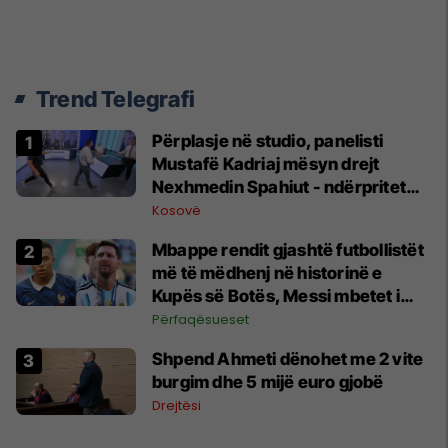
Trend Telegrafi
Përplasje në studio, panelisti
Mustafë Kadriaj mësyn drejt
Nexhmedin Spahiut - ndërpritet
transmetimi
Kosovë
Mbappe rendit gjashtë futbollistët
më të mëdhenj në historinë e
Kupës së Botës, Messi mbetet i
dyti
Përfaqësueset
Shpend Ahmeti dënohet me 2 vite
burgim dhe 5 mijë euro gjobë
Drejtësi