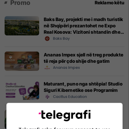
Promo
Reklamo këtu
Baks Bay, projekti me i madh turistik
në Shqipëri prezantohet ne Expo
Real Kosova: Vizitoni shtandin dhe
zbuloni mundësitë e investimit
Baks Bay
Ananas Impex sjell në treg produkte
të reja për çdo shije dhe gatim
Ananas Impex
Maturant, puno nga shtëpia! Studio
Siguri Kibernetike ose Programim
Cacttus Education
Oferta e Korrikut në FAFA Sun
Fafa Resorts