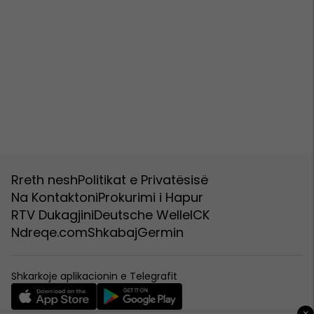
Rreth nesh
Politikat e Privatësisë
Na Kontaktoni
Prokurimi i Hapur
RTV Dukagjini
Deutsche Welle
ICK
Ndreqe.com
Shkabaj
Germin
Shkarkoje aplikacionin e Telegrafit
×