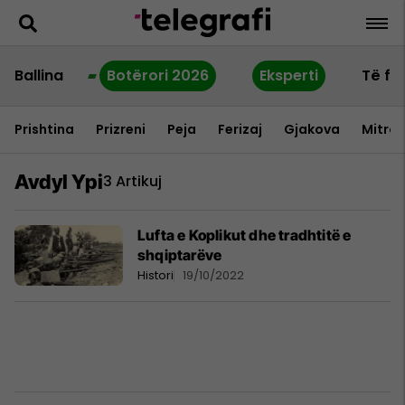
Ballina
Botërori 2026
Eksperti
Të fu
Prishtina
Prizreni
Peja
Ferizaj
Gjakova
Mitrov
Avdyl Ypi
3 Artikuj
Lufta e Koplikut dhe tradhtitë e
shqiptarëve
Histori
19/10/2022