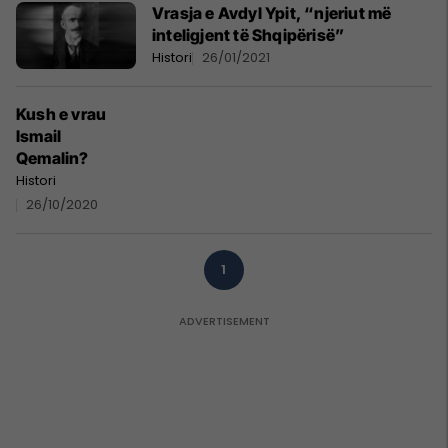
Vrasja e Avdyl Ypit, “njeriut më
inteligjent të Shqipërisë”
Histori
26/01/2021
Kush e vrau
Ismail
Qemalin?
Histori
26/10/2020
1