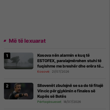
Më të lexuarat
Kosova nën alarmin e kuq të
ESTOFEX, paralajmërohen stuhi të
fuqishme me breshër dhe erëra të
forta
Kosovë
21/07/2026
Sllovenët zbulojnë se sa do të fitojë
Vincic për gjykimin e finales së
Kupës së Botës
Përfaqësueset
18/07/2026