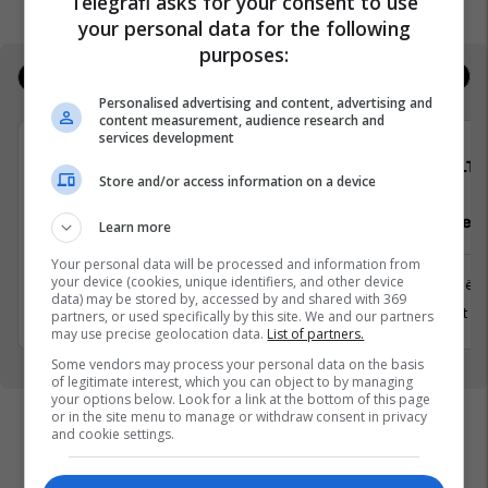
Telegrafi asks for your consent to use
your personal data for the following
purposes:
Jobs
Real Estate
Personalised advertising and content, advertising and
content measurement, audience research and
services development
Avedo Kosovo
ALTI
Store and/or access information on a device
Recepsioniste
Asistente e
Learn more
Your personal data will be processed and information from
your device (cookies, unique identifiers, and other device
Prishtinë
Prishtinë
data) may be stored by, accessed by and shared with 369
31 Korrik 2026
8 Gusht 2
partners, or used specifically by this site. We and our partners
may use precise geolocation data.
List of partners.
Some vendors may process your personal data on the basis
of legitimate interest, which you can object to by managing
your options below. Look for a link at the bottom of this page
or in the site menu to manage or withdraw consent in privacy
and cookie settings.