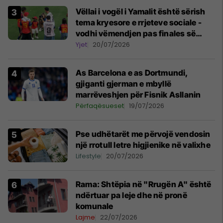
Vëllai i vogël i Yamalit është sërish
tema kryesore e rrjeteve sociale -
vodhi vëmendjen pas finales së
Kupës së Botës
Yjet
20/07/2026
As Barcelona e as Dortmundi,
gjiganti gjerman e mbyllë
marrëveshjen për Fisnik Asllanin
Përfaqësueset
19/07/2026
Pse udhëtarët me përvojë vendosin
një rrotull letre higjienike në valixhe
Lifestyle
20/07/2026
Rama: Shtëpia në "Rrugën A" është
ndërtuar pa leje dhe në pronë
komunale
Lajme
22/07/2026