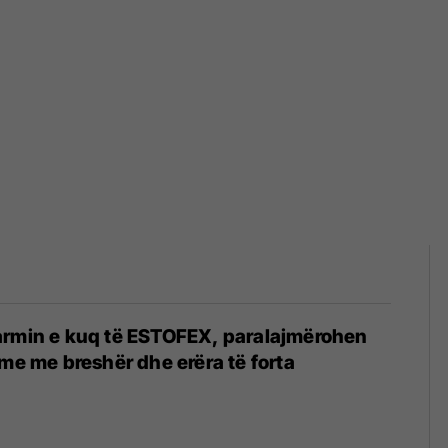
armin e kuq të ESTOFEX, paralajmërohen
hme me breshër dhe erëra të forta