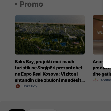
Promo
Baks Bay, projekti me i madh
Ananas I
turistik në Shqipëri prezantohet
produkte
ne Expo Real Kosova: Vizitoni
dhe gat
shtandin dhe zbuloni mundësitë
Anana
e investimit
Baks Bay