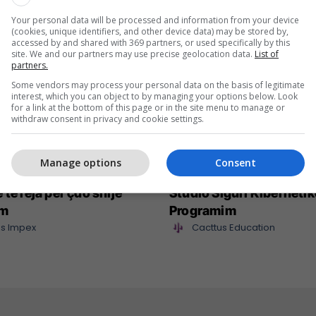
Your personal data will be processed and information from your device
(cookies, unique identifiers, and other device data) may be stored by,
accessed by and shared with 369 partners, or used specifically by this
site. We and our partners may use precise geolocation data.
List of
partners.
Some vendors may process your personal data on the basis of legitimate
interest, which you can object to by managing your options below. Look
for a link at the bottom of this page or in the site menu to manage or
withdraw consent in privacy and cookie settings.
Manage options
Consent
mpex sjell në treg
Maturant, puno nga sht
 të reja për çdo shije
Studio Siguri Kibernetik
im
Programim
s Impex
Cacttus Education