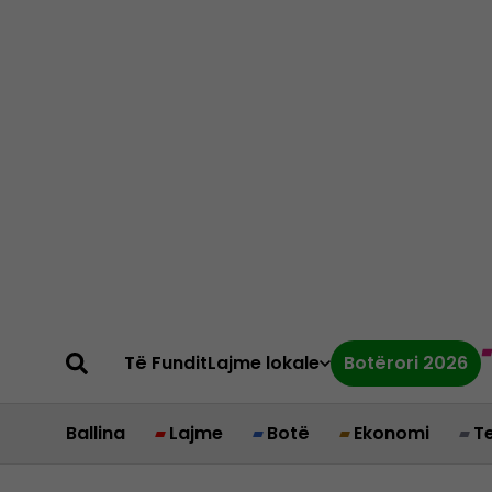
Të Fundit
Lajme lokale
Botërori 2026
Ballina
Lajme
Botë
Ekonomi
T