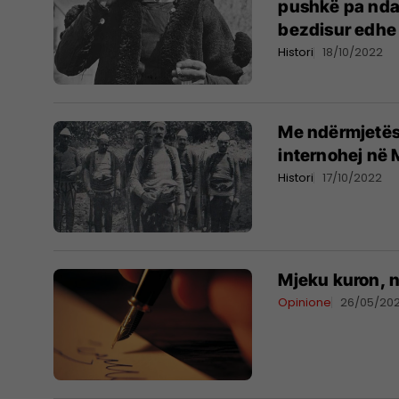
pushkë pa nda
bezdisur edhe 
Histori
18/10/2022
Me ndërmjetësi
internohej në M
Histori
17/10/2022
Mjeku kuron, 
Opinione
26/05/20