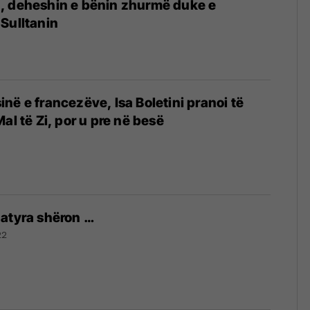
, deheshin e bënin zhurmë duke e
Sulltanin
në e francezëve, Isa Boletini pranoi të
al të Zi, por u pre në besë
natyra shëron …
22