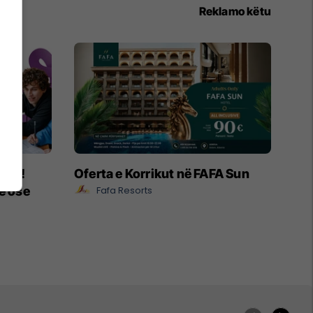
Reklamo këtu
ëpia!
Oferta e Korrikut në FAFA Sun
e ose
Fafa Resorts