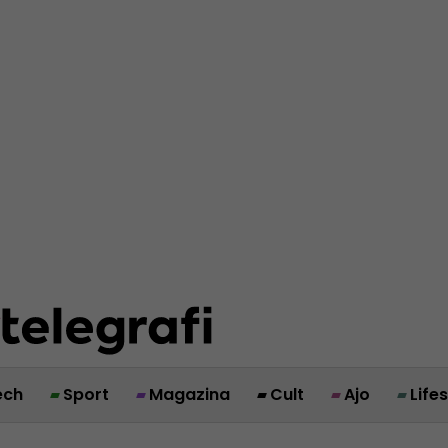
ech
Sport
Magazina
Cult
Ajo
Life