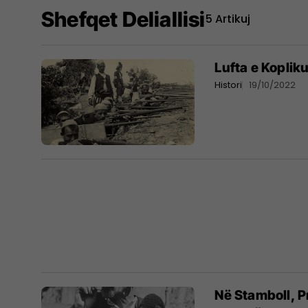
Shefqet Deliallisi
5 Artikuj
Lufta e Koplik
Histori
19/10/2022
Në Stamboll, P