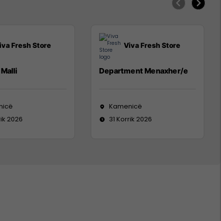
iva Fresh Store
Viva Fresh Store
Malli
Department Menaxher/e
nicë
Kamenicë
rik 2026
31 Korrik 2026