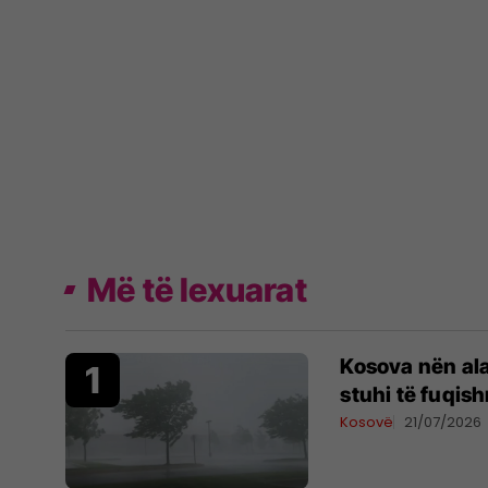
Më të lexuarat
Kosova nën al
stuhi të fuqis
Kosovë
21/07/2026