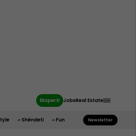
Eksperti
Jobs
Real Estate
style
Shëndeti
Fun
Newsletter