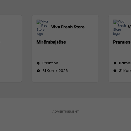
Viva Fresh Store
V
s
Mirëmbajtëse
Pranues 
Prishtinë
Kame
31 Korrik 2026
31 Kor