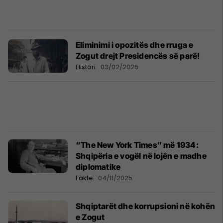
Eliminimi i opozitës dhe rruga e
Zogut drejt Presidencës së parë!
Histori
03/02/2026
“The New York Times” më 1934:
Shqipëria e vogël në lojën e madhe
diplomatike
Fakte
04/11/2025
Shqiptarët dhe korrupsioni në kohën
e Zogut