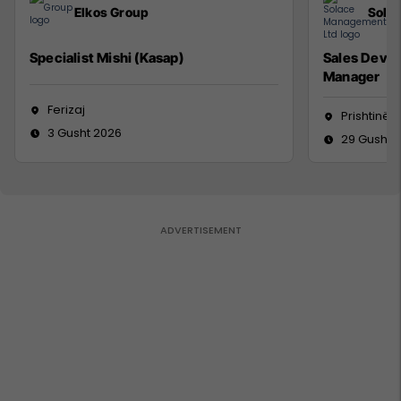
Elkos Group
Sola
Specialist Mishi (Kasap)
Sales Deve
Manager
Ferizaj
Prishtinë
3 Gusht 2026
29 Gusht 