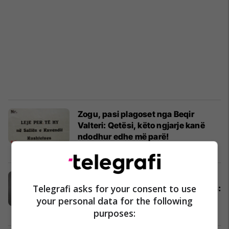
Zogu, pasi plagoset nga Beqir
Valteri: Qetësi, këto ngjarje kanë
ndodhur edhe më parë!
Histori
26/02/2024
Roli i Ahmet Zogut në zbatimin e
Telegrafi asks for your consent to use
vendimeve të Kongresit të Lushnjës:
“Çilimiu” që nuk e njihte frikën!
your personal data for the following
Histori
19/02/2024
purposes: