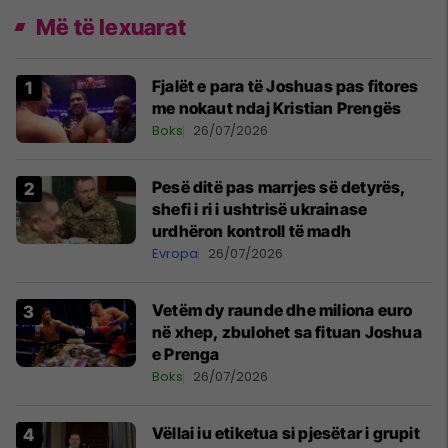
Më të lexuarat
Fjalët e para të Joshuas pas fitores
me nokaut ndaj Kristian Prengës
Boks
26/07/2026
Pesë ditë pas marrjes së detyrës,
shefi i ri i ushtrisë ukrainase
urdhëron kontroll të madh
Evropa
26/07/2026
Vetëm dy raunde dhe miliona euro
në xhep, zbulohet sa fituan Joshua
e Prenga
Boks
26/07/2026
Vëllai iu etiketua si pjesëtar i grupit