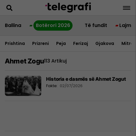
Ballina
Botërori 2026
Të fundit
Lajme
Prishtina
Prizreni
Peja
Ferizaj
Gjakova
Mitrov
Ahmet Zogu
113 Artikuj
Historia e dasmës së Ahmet Zogut
Fakte
02/07/2026