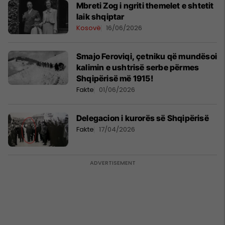
Mbreti Zog i ngriti themelet e shtetit
laik shqiptar
Kosovë
16/06/2026
Smajo Feroviqi, çetniku që mundësoi
kalimin e ushtrisë serbe përmes
Shqipërisë më 1915!
Fakte
01/06/2026
Delegacion i kurorës së Shqipërisë
Fakte
17/04/2026