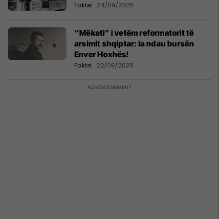
Fakte
24/09/2025
“Mëkati” i vetëm reformatorit të
arsimit shqiptar: Ia ndau bursën
Enver Hoxhës!
Fakte
22/09/2025