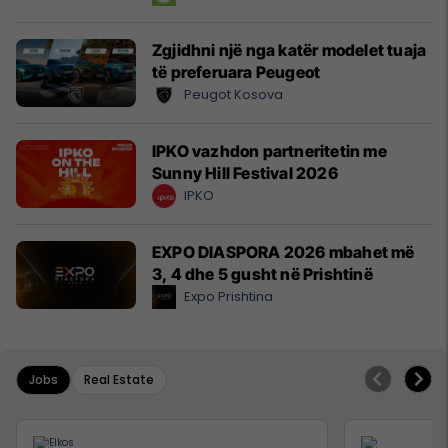
Zgjidhni një nga katër modelet tuaja
të preferuara Peugeot
Peugot Kosova
IPKO vazhdon partneritetin me
Sunny Hill Festival 2026
IPKO
EXPO DIASPORA 2026 mbahet më
3, 4 dhe 5 gusht në Prishtinë
Expo Prishtina
Jobs
Real Estate