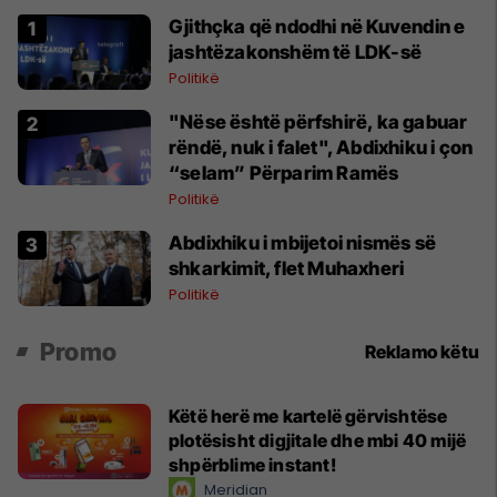
Gjithçka që ndodhi në Kuvendin e
jashtëzakonshëm të LDK-së
Politikë
"Nëse është përfshirë, ka gabuar
rëndë, nuk i falet", Abdixhiku i çon
“selam” Përparim Ramës
Politikë
Abdixhiku i mbijetoi nismës së
shkarkimit, flet Muhaxheri
Politikë
Promo
Reklamo këtu
Këtë herë me kartelë gërvishtëse
plotësisht digjitale dhe mbi 40 mijë
shpërblime instant!
Meridian