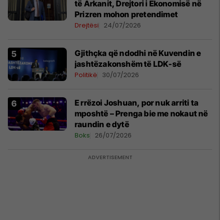
të Arkanit, Drejtori i Ekonomisë në
Prizren mohon pretendimet
Drejtësi
24/07/2026
Gjithçka që ndodhi në Kuvendin e
jashtëzakonshëm të LDK-së
Politikë
30/07/2026
E rrëzoi Joshuan, por nuk arriti ta
mposhtë – Prenga bie me nokaut në
raundin e dytë
Boks
26/07/2026