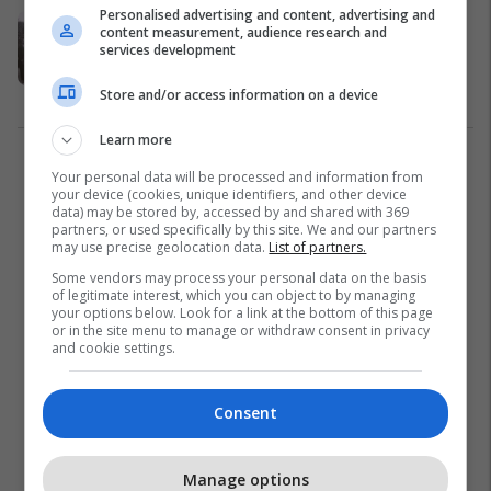
Personalised advertising and content, advertising and
Vendimet e kongresit të Lushnjës,
content measurement, audience research and
ku nuk përmendet Tirana si
services development
kryeqytet i ri
Store and/or access information on a device
Fakte
13/02/2024
Learn more
1
Your personal data will be processed and information from
your device (cookies, unique identifiers, and other device
data) may be stored by, accessed by and shared with 369
partners, or used specifically by this site. We and our partners
may use precise geolocation data.
List of partners.
Some vendors may process your personal data on the basis
of legitimate interest, which you can object to by managing
your options below. Look for a link at the bottom of this page
or in the site menu to manage or withdraw consent in privacy
and cookie settings.
Consent
Manage options