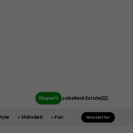
Eksperti
Jobs
Real Estate
style
Shëndeti
Fun
Newsletter