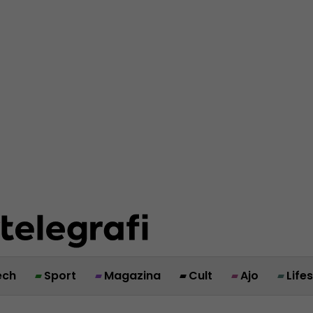
ech
Sport
Magazina
Cult
Ajo
Life