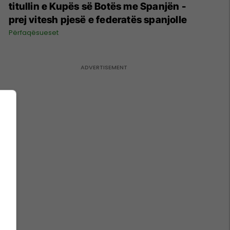
titullin e Kupës së Botës me Spanjën -
prej vitesh pjesë e federatës spanjolle
Përfaqësueset