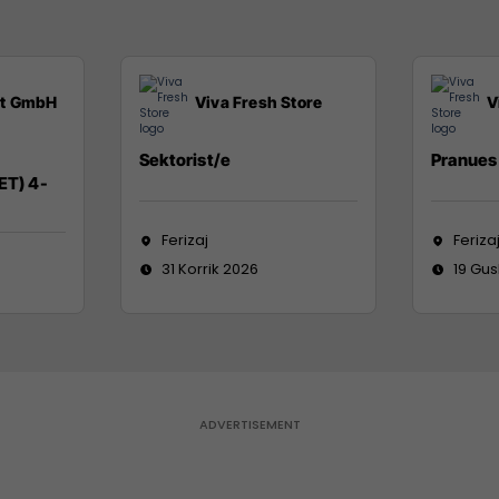
it GmbH
Viva Fresh Store
V
Sektorist/e
Pranues 
ET) 4-
Ferizaj
Feriza
31 Korrik 2026
19 Gus