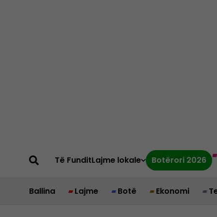
Të Fundit
Lajme lokale
Botërori 2026
Ballina
Lajme
Botë
Ekonomi
T