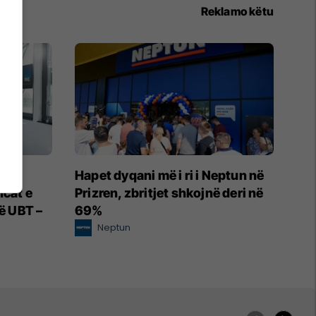
Reklamo këtu
Hapet dyqani më i ri i Neptun në
ncat e
Prizren, zbritjet shkojnë deri në
në UBT –
69%
Neptun