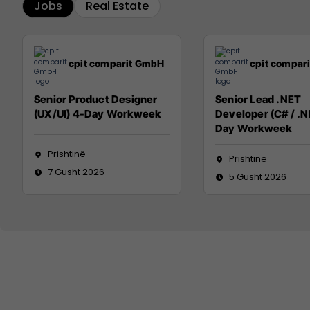
Jobs
Real Estate
cpit comparit GmbH
cpit compar
Senior Product Designer
Senior Lead .NET
(UX/UI) 4-Day Workweek
Developer (C# / .N
Day Workweek
Prishtinë
Prishtinë
7 Gusht 2026
5 Gusht 2026