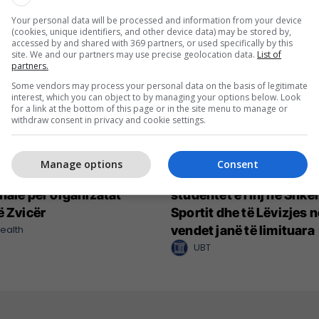
Your personal data will be processed and information from your device
(cookies, unique identifiers, and other device data) may be stored by,
accessed by and shared with 369 partners, or used specifically by this
site. We and our partners may use precise geolocation data.
List of
partners.
Some vendors may process your personal data on the basis of legitimate
interest, which you can object to by managing your options below. Look
for a link at the bottom of this page or in the site menu to manage or
withdraw consent in privacy and cookie settings.
Manage options
Consent
lth sjell mbështetje
20% bursë për të gjithë
nale për organizatat
studentët e rinj në Shke
ë Zvicër
Sportit dhe të Lëvizjes 
ealth
vendet janë të limituara
UBT