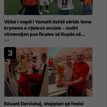
Vëllai i vogël i Yamalit është sërish tema
kryesore e rrjeteve sociale - vodhi
vëmendjen pas finales së Kupës së
Botës
Yjet
Eduard Dervishaj, shqiptari që festoi