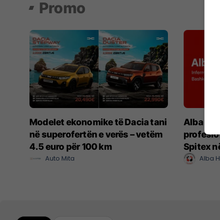
Promo
Modelet ekonomike të Dacia tani
Alba Hea
në superofertën e verës – vetëm
profesio
4.5 euro për 100 km
Spitex n
Auto Mita
Alba H