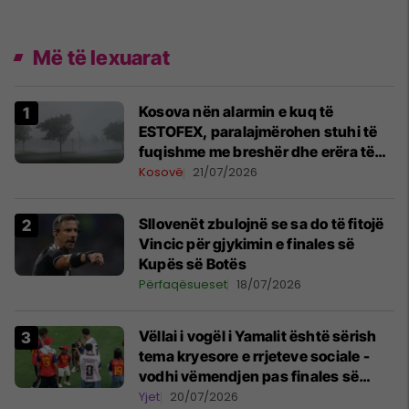
Më të lexuarat
Kosova nën alarmin e kuq të
ESTOFEX, paralajmërohen stuhi të
fuqishme me breshër dhe erëra të
forta
Kosovë
21/07/2026
Sllovenët zbulojnë se sa do të fitojë
Vincic për gjykimin e finales së
Kupës së Botës
Përfaqësueset
18/07/2026
Vëllai i vogël i Yamalit është sërish
tema kryesore e rrjeteve sociale -
vodhi vëmendjen pas finales së
Kupës së Botës
Yjet
20/07/2026