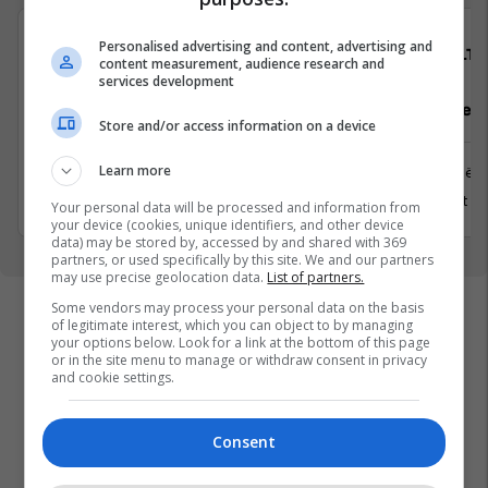
Personalised advertising and content, advertising and
Avedo Kosovo
ALTI
content measurement, audience research and
services development
Recepsioniste
Asistente e
Store and/or access information on a device
Learn more
Prishtinë
Prishtinë
31 Korrik 2026
8 Gusht 2
Your personal data will be processed and information from
your device (cookies, unique identifiers, and other device
data) may be stored by, accessed by and shared with 369
partners, or used specifically by this site. We and our partners
may use precise geolocation data.
List of partners.
Some vendors may process your personal data on the basis
of legitimate interest, which you can object to by managing
your options below. Look for a link at the bottom of this page
or in the site menu to manage or withdraw consent in privacy
and cookie settings.
Consent