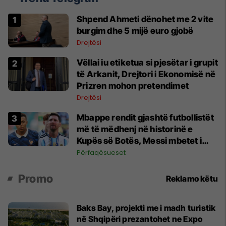
Shpend Ahmeti dënohet me 2 vite
burgim dhe 5 mijë euro gjobë
Drejtësi
Vëllai iu etiketua si pjesëtar i grupit
të Arkanit, Drejtori i Ekonomisë në
Prizren mohon pretendimet
Drejtësi
Mbappe rendit gjashtë futbollistët
më të mëdhenj në historinë e
Kupës së Botës, Messi mbetet i
dyti
Përfaqësueset
Promo
Reklamo këtu
Baks Bay, projekti me i madh turistik
në Shqipëri prezantohet ne Expo