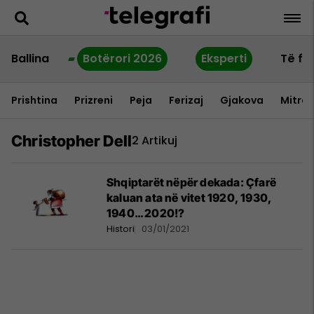
Ballina
Botërori 2026
Eksperti
Të fu
Prishtina
Prizreni
Peja
Ferizaj
Gjakova
Mitrov
Christopher Dell
2 Artikuj
Shqiptarët nëpër dekada: Çfarë
kaluan ata në vitet 1920, 1930,
1940… 2020!?
Histori
03/01/2021