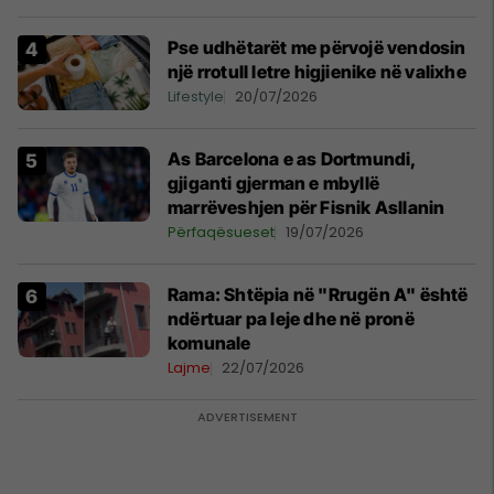
Pse udhëtarët me përvojë vendosin
një rrotull letre higjienike në valixhe
Lifestyle
20/07/2026
As Barcelona e as Dortmundi,
gjiganti gjerman e mbyllë
marrëveshjen për Fisnik Asllanin
Përfaqësueset
19/07/2026
Rama: Shtëpia në "Rrugën A" është
ndërtuar pa leje dhe në pronë
komunale
Lajme
22/07/2026