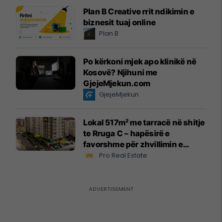
Plan B Creative rrit ndikimin e
biznesit tuaj online
Plan B
Po kërkoni mjek apo klinikë në
Kosovë? Njihuni me
GjejeMjekun.com
GjejeMjekun
Lokal 517m² me tarracë në shitje
te Rruga C – hapësirë e
favorshme për zhvillimin e
biznesit #15796
Pro Real Estate