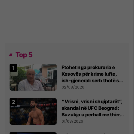
Top 5
Ftohet nga prokuroria e
Kosovës për krime lufte,
ish-gjenerali serb thotë se
dikush e tradhtoi në
02/08/2026
Beograd
“Vrisni, vrisni shqiptarët”,
skandal në UFC Beograd:
Buzukja u përball me thirrje
anti-shqiptare nga
01/08/2026
tribunat