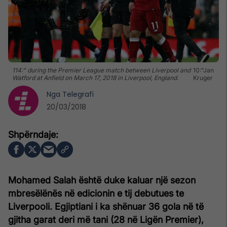
114:" during the Premier League match between Liverpool and
10:"Jan
Watford at Anfield on March 17, 2018 in Liverpool, England.
Kruger
Nga
Telegrafi
20/03/2018
Mohamed Salah është duke kaluar një sezon
mbresëlënës në edicionin e tij debutues te
Liverpooli. Egjiptiani i ka shënuar 36 gola në të
gjitha garat deri më tani (28 në Ligën Premier),