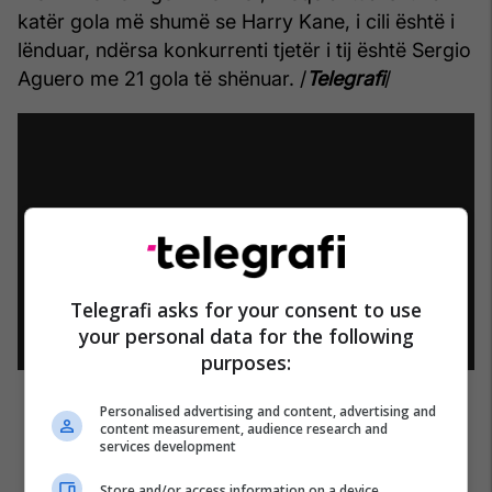
katër gola më shumë se Harry Kane, i cili është i
lënduar, ndërsa konkurrenti tjetër i tij është Sergio
Aguero me 21 gola të shënuar. /
Telegrafi
/
Telegrafi asks for your consent to use
your personal data for the following
purposes:
Personalised advertising and content, advertising and
content measurement, audience research and
services development
Store and/or access information on a device