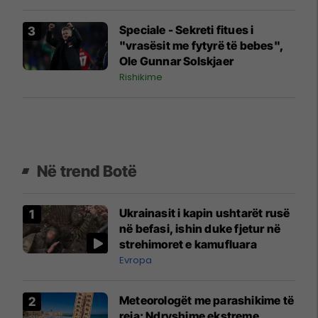
Speciale - Sekreti fitues i
"vrasësit me fytyrë të bebes",
Ole Gunnar Solskjaer
Rishikime
Në trend Botë
Ukrainasit i kapin ushtarët rusë
në befasi, ishin duke fjetur në
strehimoret e kamufluara
Evropa
Meteorologët me parashikime të
reja: Ndryshime ekstreme,