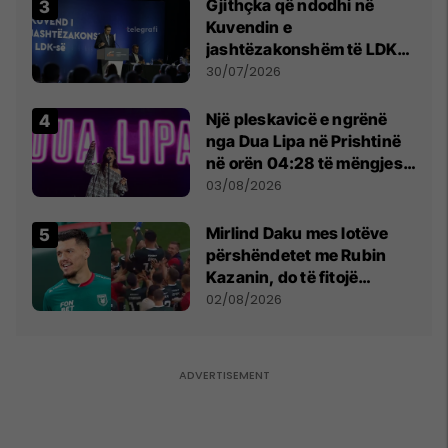
Gjithçka që ndodhi në
Kuvendin e
jashtëzakonshëm të LDK-
së
30/07/2026
Një pleskavicë e ngrënë
nga Dua Lipa në Prishtinë
në orën 04:28 të mëngjesit
- dhe bota digjitale serbe
03/08/2026
shpall gjendjen e luftës
Mirlind Daku mes lotëve
përshëndetet me Rubin
Kazanin, do të fitojë
miliona te Spartak Moska
02/08/2026