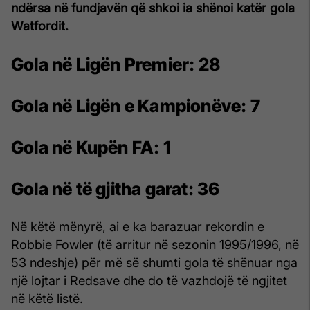
ndërsa në fundjavën që shkoi ia shënoi katër gola
Watfordit.
Gola në Ligën Premier:
28
Gola në Ligën e Kampionëve:
7
Gola në Kupën FA:
1
Gola në të gjitha garat:
36
Në këtë mënyrë, ai e ka barazuar rekordin e
Robbie Fowler (të arritur në sezonin 1995/1996, në
53 ndeshje) për më së shumti gola të shënuar nga
një lojtar i Redsave dhe do të vazhdojë të ngjitet
në këtë listë.