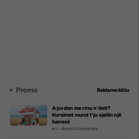
Promo
Reklamo këtu
A po don me rrnu n’deti?
Kursimet mund t’ju sjellin një
banesë
Banka Ekonomike