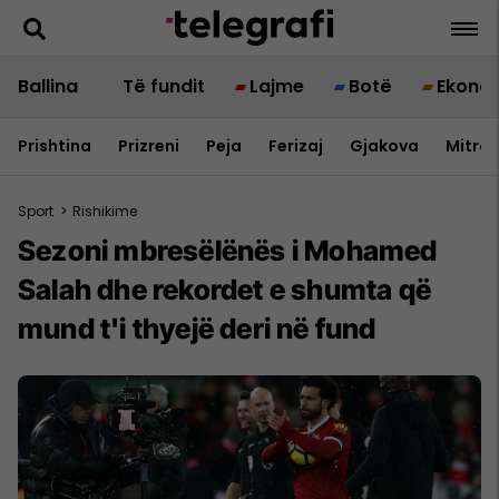
Ballina
Të fundit
Lajme
Botë
Ekono
Prishtina
Prizreni
Peja
Ferizaj
Gjakova
Mitrov
Sport
>
Rishikime
Sezoni mbresëlënës i Mohamed
Salah dhe rekordet e shumta që
mund t'i thyejë deri në fund