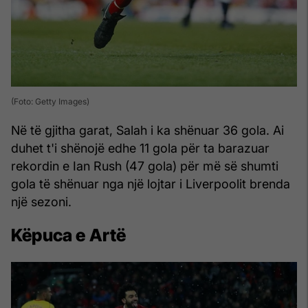
(Foto: Getty Images)
Në të gjitha garat, Salah i ka shënuar 36 gola. Ai
duhet t'i shënojë edhe 11 gola për ta barazuar
rekordin e Ian Rush (47 gola) për më së shumti
gola të shënuar nga një lojtar i Liverpoolit brenda
një sezoni.
Këpuca e Artë