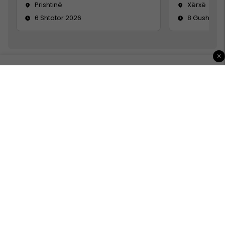
Prishtinë
Xërxë
6 Shtator 2026
8 Gusht 20
×