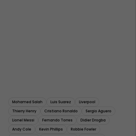
Mohamed Salah
Luis Suarez
Liverpool
Thierry Henry
Cristiano Ronaldo
Sergio Aguero
Lionel Messi
Fernando Torres
Didier Drogba
Andy Cole
Kevin Phillips
Robbie Fowler