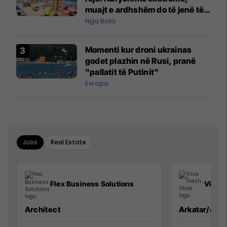
muajt e ardhshëm do të jenë të
pazakontë
Nga Bota
Momenti kur droni ukrainas
godet plazhin në Rusi, pranë
"pallatit të Putinit"
Evropa
Jobs
Real Estate
Flex Business Solutions
Viva F
Architect
Arkatar/e