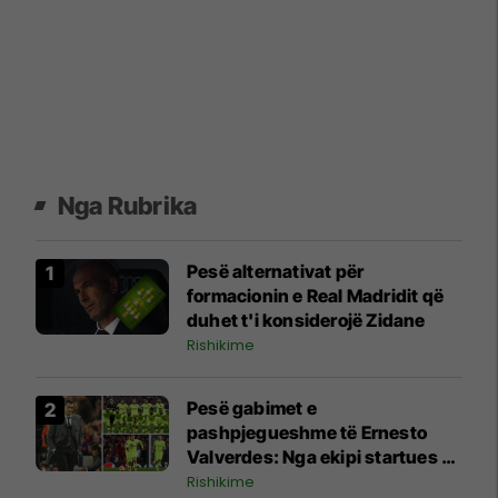
Nga Rubrika
Pesë alternativat për
formacionin e Real Madridit që
duhet t'i konsiderojë Zidane
Rishikime
Pesë gabimet e
pashpjegueshme të Ernesto
Valverdes: Nga ekipi startues e
zëvendësimet deri te strategjia
Rishikime