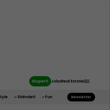
Eksperti
Jobs
Real Estate
style
Shëndeti
Fun
Newsletter