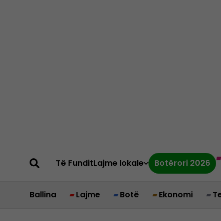
Të Fundit
Lajme lokale
Botërori 2026
Ballina
Lajme
Botë
Ekonomi
T