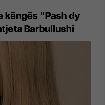
 e këngës "Pash dy
jeta Barbullushi