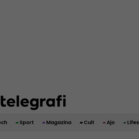
ech
Sport
Magazina
Cult
Ajo
Life