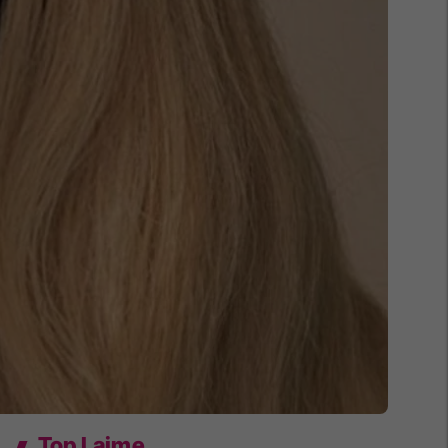
Top Lajme