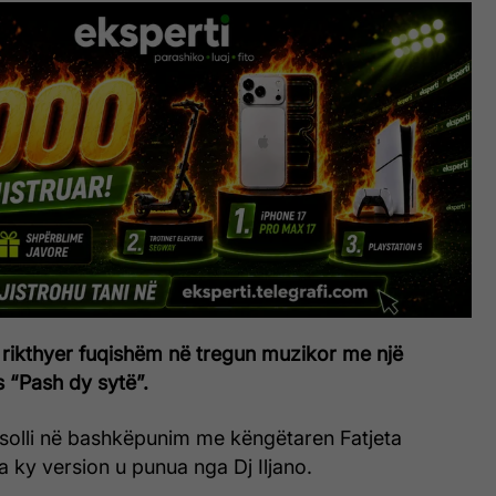
rikthyer fuqishëm në tregun muzikor me një
 “Pash dy sytë”.
 solli në bashkëpunim me këngëtaren Fatjeta
sa ky version u punua nga Dj Iljano.