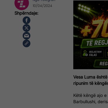
10/04/2024
Vesa Luma është 
ripunim të këngës
Këtë këngë ajo e
Barbullushi, deri