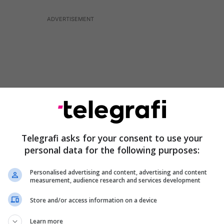
Telegrafi asks for your consent to use your
personal data for the following purposes:
Personalised advertising and content, advertising and content
measurement, audience research and services development
itesh mungesë në tregun muzikor, Vesa Luma u
min e këngës melankolike tejet të njohur dhe tejet të
Store and/or access information on a device
Learn more