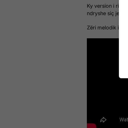
Ky version i ri i 
ndryshe siç jemi
Zëri melodik i Ves