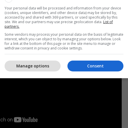
“Pash dy sytë”, vjen në stilin “Deep House”, shumë
Your personal data will be processed and information from your device
(cookies, unique identifiers, and other device data) may be stored by,
 mësuar ta dëgjojmë në të shumtën e rasteve.
accessed by and shared with 369 partners, or used specifically by this
site. We and our partners may use precise geolocation data.
List of
partners.
ës i dha një stil krejt tjetër kësaj kënge.
/Telegrafi/
Some vendors may process your personal data on the basis of legitimate
interest, which you can object to by managing your options below. Look
for a link at the bottom of this page or in the site menu to manage or
withdraw consent in privacy and cookie settings.
Manage options
Consent