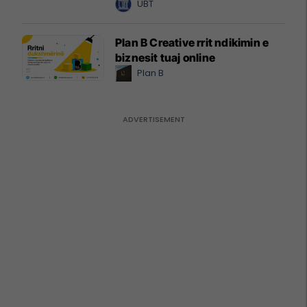
UBT
Plan B Creative rrit ndikimin e
biznesit tuaj online
Plan B