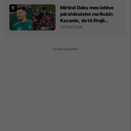
Mirlind Daku mes lotëve
përshëndetet me Rubin
Kazanin, do të fitojë
miliona te Spartak Moska
02/08/2026