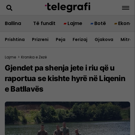
Ballina
Të fundit
Lajme
Botë
Ekono
Prishtina
Prizreni
Peja
Ferizaj
Gjakova
Mitrov
Lajme
>
Kronika e Zezë
Gjendet pa shenja jete i riu që u
raportua se kishte hyrë në Liqenin
e Batllavës