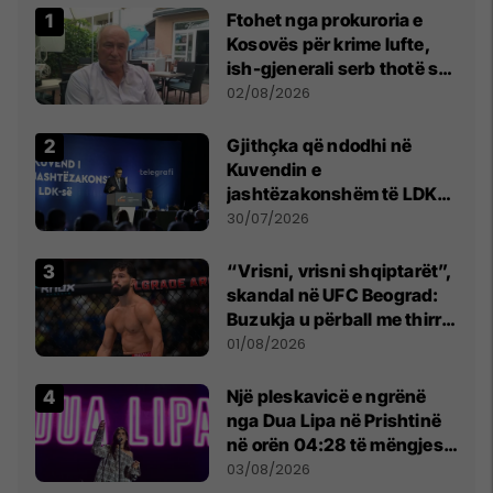
Ftohet nga prokuroria e
Kosovës për krime lufte,
ish-gjenerali serb thotë se
dikush e tradhtoi në
02/08/2026
Beograd
Gjithçka që ndodhi në
Kuvendin e
jashtëzakonshëm të LDK-
së
30/07/2026
“Vrisni, vrisni shqiptarët”,
skandal në UFC Beograd:
Buzukja u përball me thirrje
anti-shqiptare nga
01/08/2026
tribunat
Një pleskavicë e ngrënë
nga Dua Lipa në Prishtinë
në orën 04:28 të mëngjesit
- dhe bota digjitale serbe
03/08/2026
shpall gjendjen e luftës