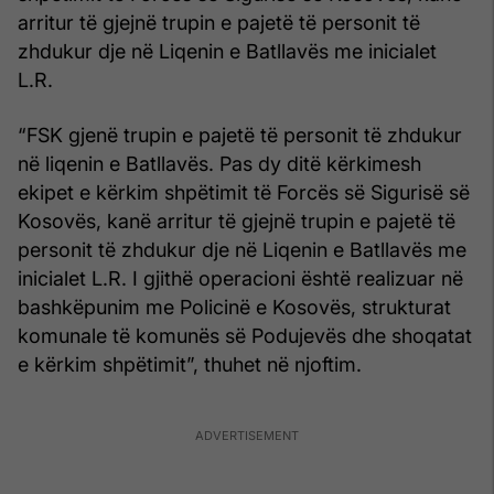
arritur të gjejnë trupin e pajetë të personit të
zhdukur dje në Liqenin e Batllavës me inicialet
L.R.
“FSK gjenë trupin e pajetë të personit të zhdukur
në liqenin e Batllavës. Pas dy ditë kërkimesh
ekipet e kërkim shpëtimit të Forcës së Sigurisë së
Kosovës, kanë arritur të gjejnë trupin e pajetë të
personit të zhdukur dje në Liqenin e Batllavës me
inicialet L.R. I gjithë operacioni është realizuar në
bashkëpunim me Policinë e Kosovës, strukturat
komunale të komunës së Podujevës dhe shoqatat
e kërkim shpëtimit”, thuhet në njoftim.