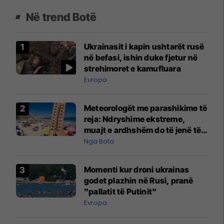
Në trend Botë
Ukrainasit i kapin ushtarët rusë
në befasi, ishin duke fjetur në
strehimoret e kamufluara
Evropa
Meteorologët me parashikime të
reja: Ndryshime ekstreme,
muajt e ardhshëm do të jenë të
pazakontë
Nga Bota
Momenti kur droni ukrainas
godet plazhin në Rusi, pranë
"pallatit të Putinit"
Evropa