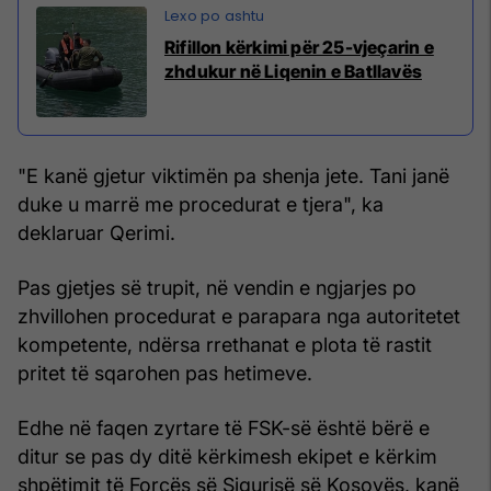
Rifillon kërkimi për 25-vjeçarin e
zhdukur në Liqenin e Batllavës
"E kanë gjetur viktimën pa shenja jete. Tani janë
duke u marrë me procedurat e tjera", ka
deklaruar Qerimi.
Pas gjetjes së trupit, në vendin e ngjarjes po
zhvillohen procedurat e parapara nga autoritetet
kompetente, ndërsa rrethanat e plota të rastit
pritet të sqarohen pas hetimeve.
Edhe në faqen zyrtare të FSK-së është bërë e
ditur se pas dy ditë kërkimesh ekipet e kërkim
shpëtimit të Forcës së Sigurisë së Kosovës, kanë