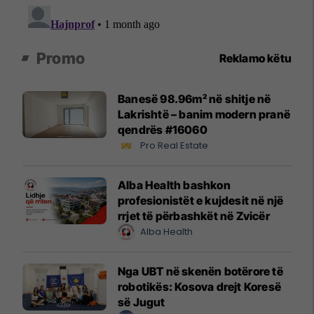
Promo
Reklamo këtu
Banesë 98.96m² në shitje në
Lakrishtë – banim modern pranë
qendrës #16060
Pro Real Estate
Alba Health bashkon
profesionistët e kujdesit në një
rrjet të përbashkët në Zvicër
Alba Health
Nga UBT në skenën botërore të
robotikës: Kosova drejt Koresë
së Jugut