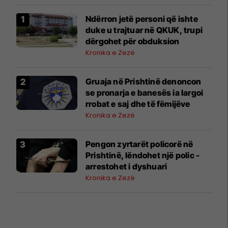
Ndërron jetë personi që ishte
duke u trajtuar në QKUK, trupi
dërgohet për obduksion
Kronika e Zezë
Gruaja në Prishtinë denoncon
se pronarja e banesës ia largoi
rrobat e saj dhe të fëmijëve
Kronika e Zezë
Pengon zyrtarët policorë në
Prishtinë, lëndohet një polic -
arrestohet i dyshuari
Kronika e Zezë