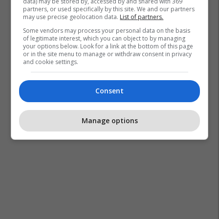
data) may be stored by, accessed by and shared with 369
partners, or used specifically by this site. We and our partners
may use precise geolocation data.
List of partners.
Some vendors may process your personal data on the basis
of legitimate interest, which you can object to by managing
your options below. Look for a link at the bottom of this page
or in the site menu to manage or withdraw consent in privacy
and cookie settings.
Consent
Manage options