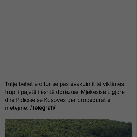
Tutje bëhet e ditur se pas evakuimit të viktimës
trupi i pajetë i është dorëzuar Mjekësisë Ligjore
dhe Policisë së Kosovës për procedurat e
mëtejme.
/Telegrafi/