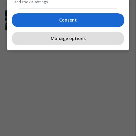
and cookie settings.
Enrad zgjeron kapacitetet
prodhuese, fillon eksportin edhe në
Consent
Poloni e Çeki
Enrad
Manage options