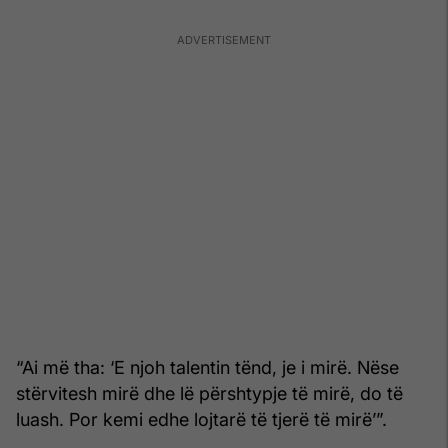
“Ai më tha: ‘E njoh talentin tënd, je i mirë. Nëse
stërvitesh mirë dhe lë përshtypje të mirë, do të
luash. Por kemi edhe lojtarë të tjerë të mirë’”.