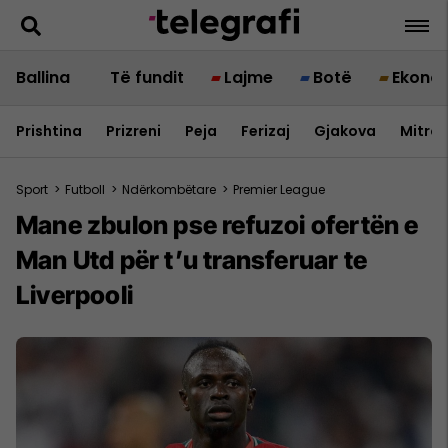
Ballina
Të fundit
Lajme
Botë
Ekono
Prishtina
Prizreni
Peja
Ferizaj
Gjakova
Mitrov
Sport
>
Futboll
>
Ndërkombëtare
>
Premier League
Mane zbulon pse refuzoi ofertën e
Man Utd për t’u transferuar te
Liverpooli