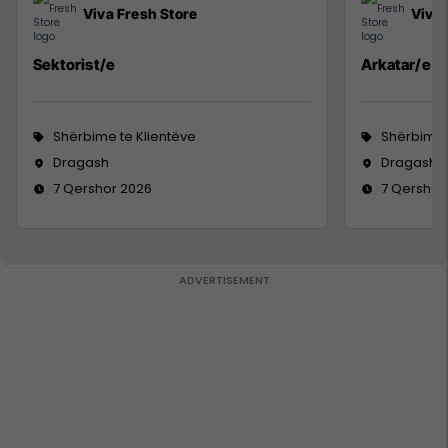
Viva Fresh Store
Viva 
Sektorist/e
Arkatar/e
Shërbime te Klientëve
Shërbime 
Dragash
Dragash
7 Qershor 2026
7 Qershor