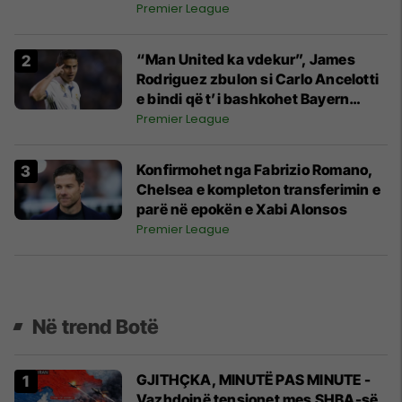
Premier League
“Man United ka vdekur”, James
Rodriguez zbulon si Carlo Ancelotti
e bindi që t’i bashkohet Bayern
Munichut
Premier League
Konfirmohet nga Fabrizio Romano,
Chelsea e kompleton transferimin e
parë në epokën e Xabi Alonsos
Premier League
Në trend Botë
GJITHÇKA, MINUTË PAS MINUTE -
Vazhdojnë tensionet mes SHBA-së