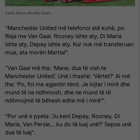
Sadio Mane dhe Mo Salah
“Manchester United më telefonoi atë kohë, po
flisja me Van Gaal. Rooney ishte aty, Di Maria
ishte aty, Depay ishte aty. Kur nuk më transferuan
mua, ata morën Martial”.
“Van Gaal më tha: ‘Mane, dua të vish te
Manchester United’. Unë i thashë: ‘Vërtet?’ Ai më
tha: ‘Po, fol me agjentin tënd. Je lojtar i mirë dhe
mund të na ndihmosh, dhe ne mund të të
ndihmojmë të bëhesh edhe më i mirë’”.
“Por unë e pyeta: ‘Ju keni Depay, Rooney, Di
María, Van Persie… ku do të luaj unë?’ Sepse unë
dua të luaj”.