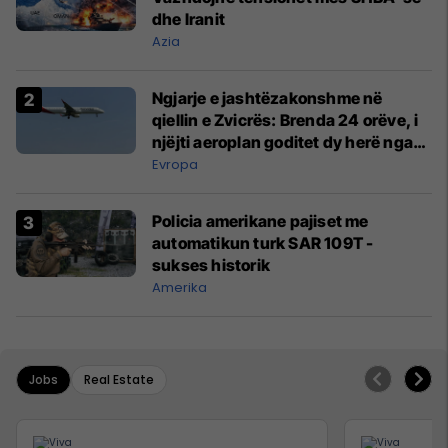
dhe Iranit
Azia
Ngjarje e jashtëzakonshme në
qiellin e Zvicrës: Brenda 24 orëve, i
njëjti aeroplan goditet dy herë nga
rrufeja
Evropa
Policia amerikane pajiset me
automatikun turk SAR 109T -
sukses historik
Amerika
Jobs
Real Estate