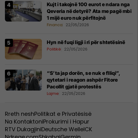
​Kujt i takojnë 100 eurot e ndara nga
Qeveria në detyrë? Ata me pagë mbi
1 mijë euro nuk përfitojnë
Financa
22/05/2026
Hyn në fuqi ligji i ri për shtetësinë
Politikë
22/05/2026
“S’ta jap dorën, se nuk e flliqi”,
qytetari i reagon ashpër Fitore
Pacollit gjatë protestës
Lajme
22/05/2026
Rreth nesh
Politikat e Privatësisë
Na Kontaktoni
Prokurimi i Hapur
RTV Dukagjini
Deutsche Welle
ICK
Ndreqe.com
Shkabaj
Germin