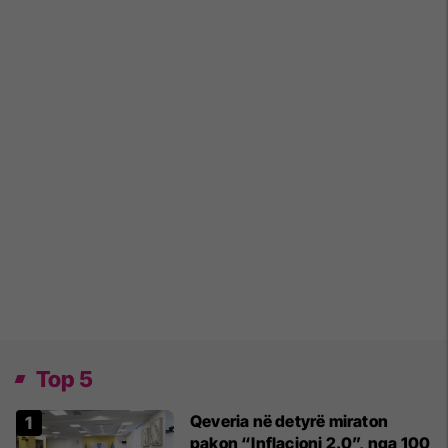
Top 5
Qeveria në detyrë miraton
pakon “Inflacioni 2.0”, nga 100