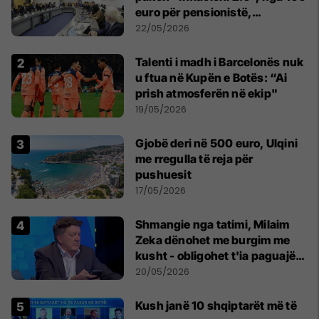
euro për pensionistë,
punëtorët privat, fëmijë dhe
22/05/2026
studentë
Talenti i madh i Barcelonës nuk
u ftua në Kupën e Botës: “Ai
prish atmosferën në ekip"
19/05/2026
Gjobë deri në 500 euro, Ulqini
me rregulla të reja për
pushuesit
17/05/2026
Shmangie nga tatimi, Milaim
Zeka dënohet me burgim me
kusht - obligohet t'ia paguajë
ATK-së 81 mijë euro
20/05/2026
Kush janë 10 shqiptarët më të