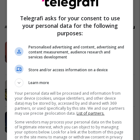
Telegrafi asks for your consent to use
your personal data for the following
Promo
Reklamo këtu
purposes:
Pixels hap regjistrimet për kursin
Personalised advertising and content, advertising and
“From Zero to Hero” – grupi i ri fillon
content measurement, audience research and
services development
më 1 Qershor
Pixels
Store and/or access information on a device
Learn more
Nga një fundjavë në Shëngjin, te
Holiday In 2 si investim pranë detit
Your personal data will be processed and information from
Edil Project
your device (cookies, unique identifiers, and other device
data) may be stored by, accessed by and shared with 369
partners, or used specifically by this site. We and our partners
may use precise geolocation data.
List of partners.
Merr Moto Guzzi me vetëm 125€ në
muaj - dhe ktheje çdo rrugë në
Some vendors may process your personal data on the basis
of legitimate interest, which you can object to by managing
aventurë
your options below. Look for a link at the bottom of this page
Auto Mita
or in the site menu to manage or withdraw consent in privacy