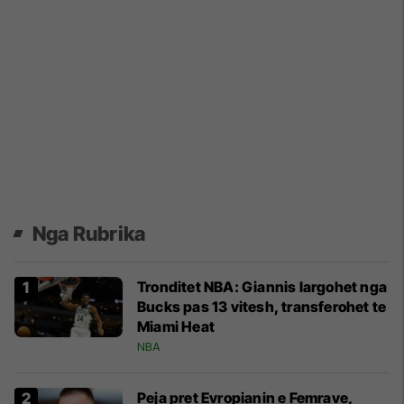
Nga Rubrika
Tronditet NBA: Giannis largohet nga
Bucks pas 13 vitesh, transferohet te
Miami Heat
NBA
Peja pret Evropianin e Femrave,