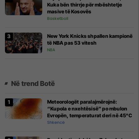
Kuka bën thirrje për mbështetje
masive të Kosovës
Basketboll
New York Knicks shpallen kampionë
të NBA pas 53 vitesh
NBA
Në trend Botë
Meteorologët paralajmërojnë:
“Kupola e nxehtësisë” po mbulon
Evropën, temperaturat deri në 45°C
Shkencë