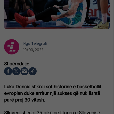
Nga
Telegrafi
10/09/2022
Luka Doncic shkroi sot historinë e basketbollit
evropian duke arritur një sukses që nuk është
parë prej 30 vitesh.
Slloveni shënoi 35 pikë në fitoren e Sllovenisë