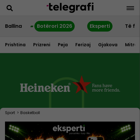
Ballina
Botërori 2026
Eksperti
Të fu
Prishtina
Prizreni
Peja
Ferizaj
Gjakova
Mitrov
Sport
>
Basketboll