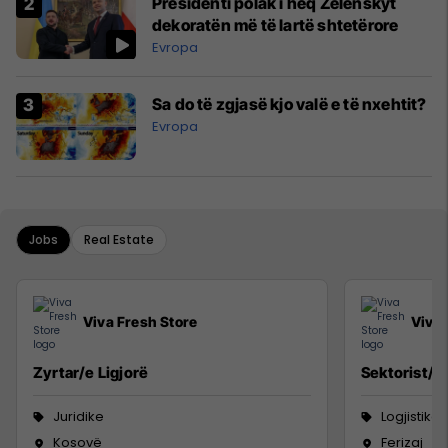
Presidenti polak i heq Zelenskyt
dekoratën më të lartë shtetërore
Evropa
Sa do të zgjasë kjo valë e të nxehtit?
Evropa
Jobs
Real Estate
Viva Fresh Store
Viva 
Zyrtar/e Ligjorë
Sektorist/e
Juridike
Logjistikë
Kosovë
Ferizaj