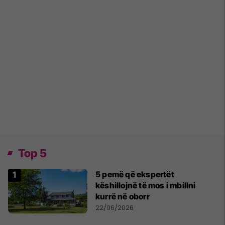
Top 5
5 pemë që ekspertët
këshillojnë të mos i mbillni
kurrë në oborr
22/06/2026