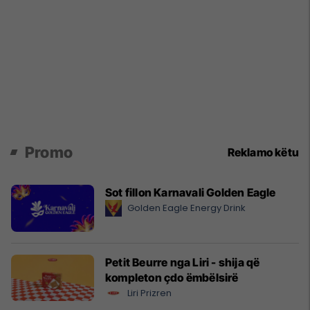
Promo
Reklamo këtu
Sot fillon Karnavali Golden Eagle
Golden Eagle Energy Drink
Petit Beurre nga Liri - shija që
kompleton çdo ëmbëlsirë
Liri Prizren