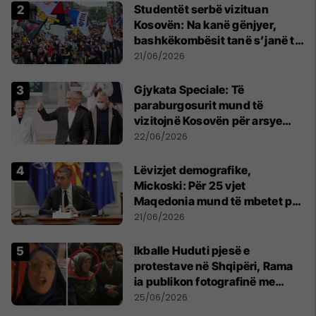
Studentët serbë vizituan
Kosovën: Na kanë gënjyer,
bashkëkombësit tanë s’janë të
shtypur
21/06/2026
​Gjykata Speciale: Të
paraburgosurit mund të
vizitojnë Kosovën për arsye
humanitare
22/06/2026
Lëvizjet demografike,
Mickoski: Për 25 vjet
Maqedonia mund të mbetet pa
150 mijë deri në 250 mijë
21/06/2026
banorë
Ikballe Huduti pjesë e
protestave në Shqipëri, Rama
ia publikon fotografinë me
Ahmadinejadin e Iranit
25/06/2026