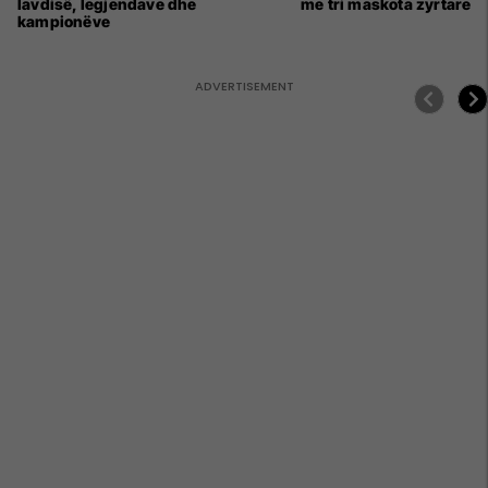
lavdisë, legjendave dhe
me tri maskota zyrtare
kampionëve