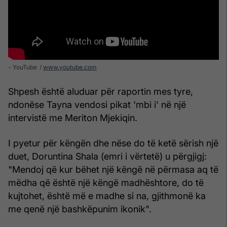
- YouTube
www.youtube.com
Shpesh është aluduar për raportin mes tyre,
ndonëse Tayna vendosi pikat 'mbi i' në një
intervistë me Meriton Mjekiqin.
I pyetur për këngën dhe nëse do të ketë sërish një
duet, Doruntina Shala (emri i vërtetë) u përgjigj:
"Mendoj që kur bëhet një këngë në përmasa aq të
mëdha që është një këngë madhështore, do të
kujtohet, është më e madhe si na, gjithmonë ka
me qenë një bashkëpunim ikonik".