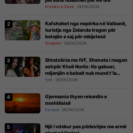
persona ndalohen për 48 orë
Kronika e Zezë
29/06/2026
Kafshohet nga nepërka në Valbonë,
turistja nga Zelanda tregon për
betejën e saj për mbijetesë
Shqipëri
28/06/2026
Shtatzënia me IVF, Xheneta i reagon
ashpër Xhuli Nurës: Ke gabuar,
ndjenjën e babait nuk mund t'ia
plotësosh kurrë
Yjet
28/06/2026
Gjermania thyen rekordin e
nxehtësisë
Evropa
28/06/2026
Një i vdekur pas përleshjes me armë