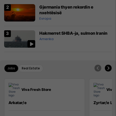
Gjermania thyen rekordin e
nxehtësisë
Evropa
Hakmerret SHBA-ja, sulmon Iranin
Amerika
Jobs
Real Estate
Viva Fresh Store
Viva 
Arkatar/e
Zyrtar/e Lig