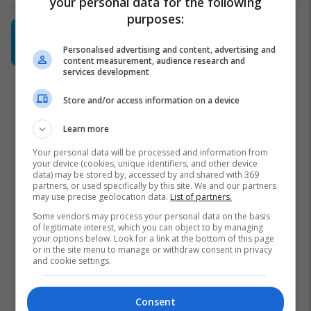
your personal data for the following
purposes:
"Ku metën akllat?" - Heb’s
paralajmëron diçka të re për verën
Personalised advertising and content, advertising and
Heb's Kosova
content measurement, audience research and
services development
Store and/or access information on a device
Learn more
Your personal data will be processed and information from
your device (cookies, unique identifiers, and other device
data) may be stored by, accessed by and shared with 369
partners, or used specifically by this site. We and our partners
may use precise geolocation data.
List of partners.
Some vendors may process your personal data on the basis
of legitimate interest, which you can object to by managing
your options below. Look for a link at the bottom of this page
or in the site menu to manage or withdraw consent in privacy
and cookie settings.
Consent