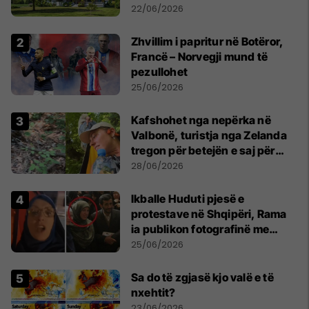
22/06/2026
Zhvillim i papritur në Botëror,
Francë – Norvegji mund të
pezullohet
25/06/2026
Kafshohet nga nepërka në
Valbonë, turistja nga Zelanda
tregon për betejën e saj për
mbijetesë
28/06/2026
Ikballe Huduti pjesë e
protestave në Shqipëri, Rama
ia publikon fotografinë me
Ahmadinejadin e Iranit
25/06/2026
Sa do të zgjasë kjo valë e të
nxehtit?
23/06/2026