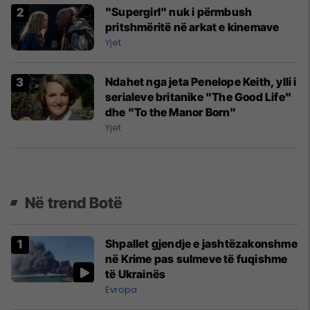
"Supergirl" nuk i përmbush
pritshmëritë në arkat e kinemave
Yjet
Ndahet nga jeta Penelope Keith, ylli i
serialeve britanike "The Good Life"
dhe "To the Manor Born"
Yjet
Në trend Botë
Shpallet gjendje e jashtëzakonshme
në Krime pas sulmeve të fuqishme
të Ukrainës
Evropa