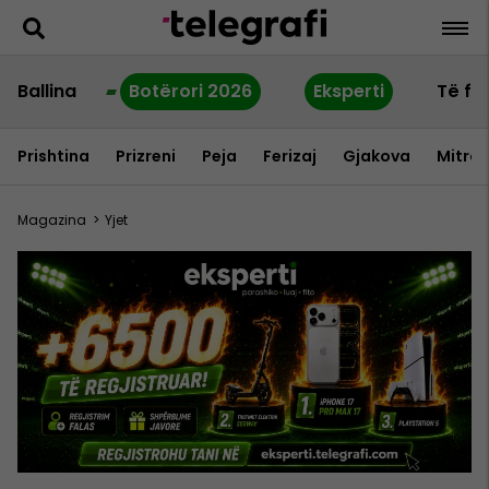
Ballina
Botërori 2026
Eksperti
Të fu
Prishtina
Prizreni
Peja
Ferizaj
Gjakova
Mitrov
Magazina
>
Yjet