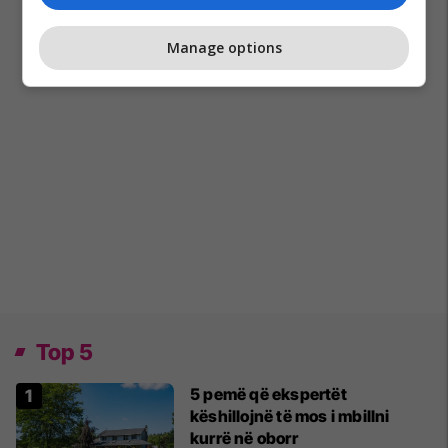
Manage options
Top 5
5 pemë që ekspertët
këshillojnë të mos i mbillni
kurrë në oborr