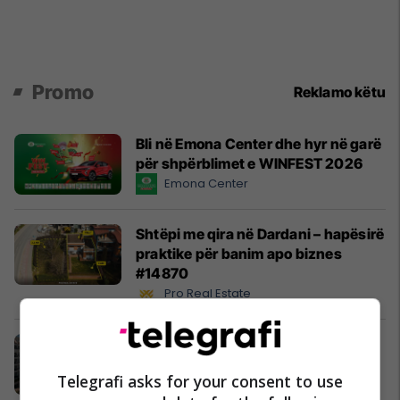
Promo
Reklamo këtu
Bli në Emona Center dhe hyr në garë
për shpërblimet e WINFEST 2026
Emona Center
Shtëpi me qira në Dardani – hapësirë
praktike për banim apo biznes
#14870
Pro Real Estate
Korriku vjen me ofertë speciale all
inclusive në Fafa
Telegrafi asks for your consent to use
Fafa Resort