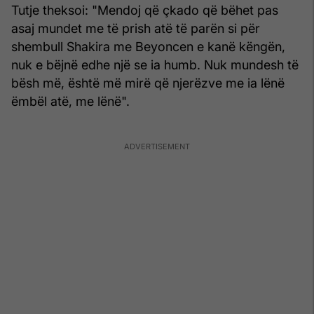
Tutje theksoi: "Mendoj që çkado që bëhet pas
asaj mundet me të prish atë të parën si për
shembull Shakira me Beyoncen e kanë këngën,
nuk e bëjnë edhe një se ia humb. Nuk mundesh të
bësh më, është më mirë që njerëzve me ia lënë
ëmbël atë, me lënë".