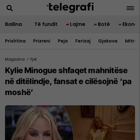
Ballina
Të fundit
Lajme
Botë
Ekono
Prishtina
Prizreni
Peja
Ferizaj
Gjakova
Mitrov
Magazina
>
Yjet
Kylie Minogue shfaqet mahnitëse
në ditëlindje, fansat e cilësojnë ‘pa
moshë’