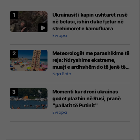
Ukrainasit i kapin ushtarët rusë
në befasi, ishin duke fjetur në
strehimoret e kamufluara
Evropa
Meteorologët me parashikime të
reja: Ndryshime ekstreme,
muajt e ardhshëm do të jenë të
pazakontë
Nga Bota
Momenti kur droni ukrainas
godet plazhin në Rusi, pranë
"pallatit të Putinit"
Evropa