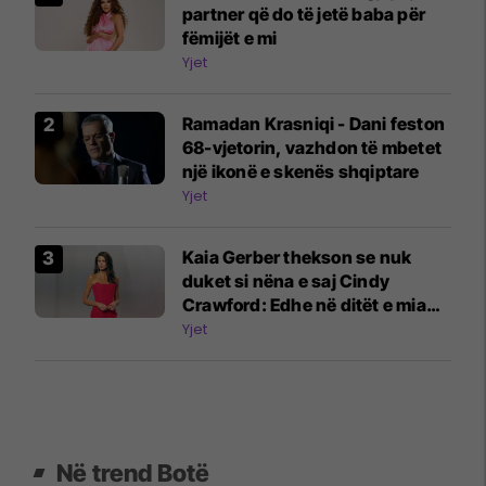
partner që do të jetë baba për
fëmijët e mi
Yjet
Ramadan Krasniqi - Dani feston
68-vjetorin, vazhdon të mbetet
një ikonë e skenës shqiptare
Yjet
Kaia Gerber thekson se nuk
duket si nëna e saj Cindy
Crawford: Edhe në ditët e mia
më të mira, nuk jam askund
Yjet
pranë saj
Në trend Botë