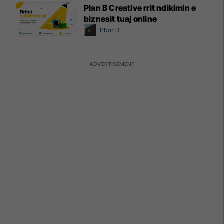
Plan B Creative rrit ndikimin e
biznesit tuaj online
Plan B