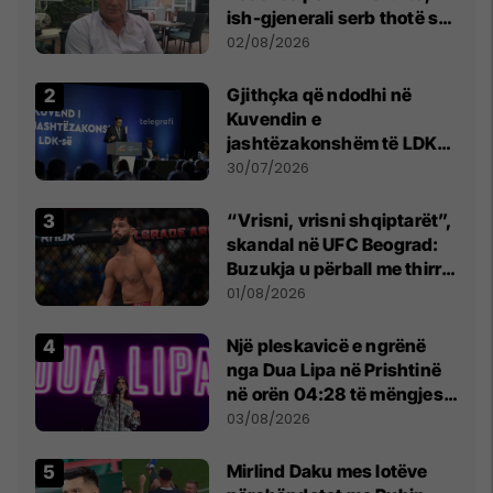
ish-gjenerali serb thotë se
dikush e tradhtoi në
02/08/2026
Beograd
Gjithçka që ndodhi në
Kuvendin e
jashtëzakonshëm të LDK-
së
30/07/2026
“Vrisni, vrisni shqiptarët”,
skandal në UFC Beograd:
Buzukja u përball me thirrje
anti-shqiptare nga
01/08/2026
tribunat
Një pleskavicë e ngrënë
nga Dua Lipa në Prishtinë
në orën 04:28 të mëngjesit
- dhe bota digjitale serbe
03/08/2026
shpall gjendjen e luftës
Mirlind Daku mes lotëve