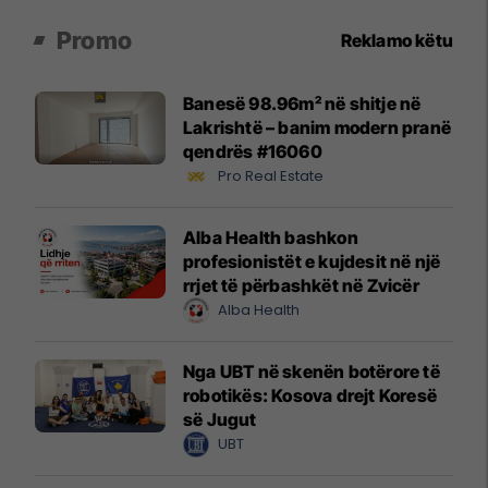
Promo
Reklamo këtu
Banesë 98.96m² në shitje në
Lakrishtë – banim modern pranë
qendrës #16060
Pro Real Estate
Alba Health bashkon
profesionistët e kujdesit në një
rrjet të përbashkët në Zvicër
Alba Health
Nga UBT në skenën botërore të
robotikës: Kosova drejt Koresë
së Jugut
UBT