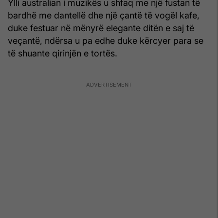
Ylli australian i muzikës u shfaq me një fustan të
bardhë me dantellë dhe një çantë të vogël kafe,
duke festuar në mënyrë elegante ditën e saj të
veçantë, ndërsa u pa edhe duke kërcyer para se
të shuante qirinjën e tortës.