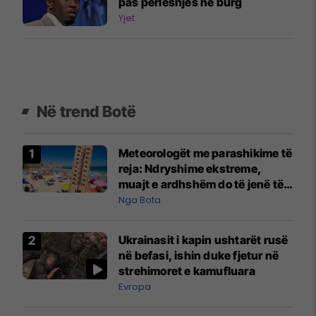
pas përleshjes në burg
Yjet
Në trend Botë
Meteorologët me parashikime të
reja: Ndryshime ekstreme,
muajt e ardhshëm do të jenë të
pazakontë
Nga Bota
Ukrainasit i kapin ushtarët rusë
në befasi, ishin duke fjetur në
strehimoret e kamufluara
Evropa