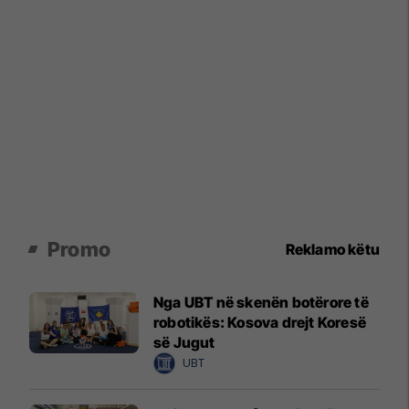
Promo
Reklamo këtu
Nga UBT në skenën botërore të
robotikës: Kosova drejt Koresë
së Jugut
UBT