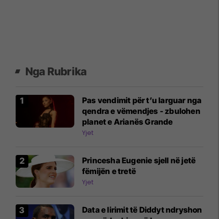
Nga Rubrika
Pas vendimit për t’u larguar nga
qendra e vëmendjes - zbulohen
planet e Arianës Grande
Yjet
Princesha Eugenie sjell në jetë
fëmijën e tretë
Yjet
Data e lirimit të Diddyt ndryshon