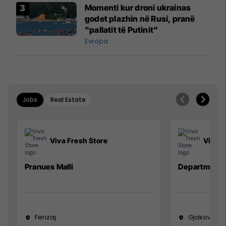
Momenti kur droni ukrainas
godet plazhin në Rusi, pranë
"pallatit të Putinit"
Evropa
Jobs
Real Estate
Viva Fresh Store
Viva F
Pranues Malli
Department
Ferizaj
Gjakovë