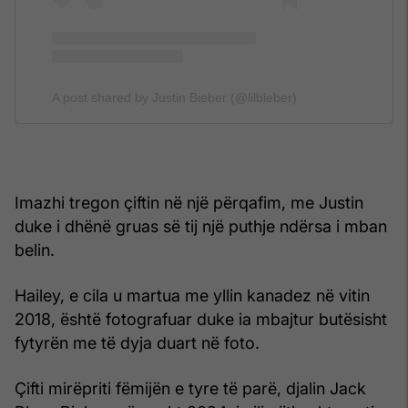
A post shared by Justin Bieber (@lilbieber)
Imazhi tregon çiftin në një përqafim, me Justin
duke i dhënë gruas së tij një puthje ndërsa i mban
belin.
Hailey, e cila u martua me yllin kanadez në vitin
2018, është fotografuar duke ia mbajtur butësisht
fytyrën me të dyja duart në foto.
Çifti mirëpriti fëmijën e tyre të parë, djalin Jack