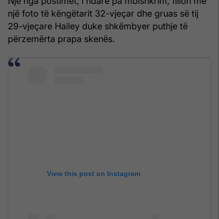
Një nga postimet, i ndarë pa mbishkrim, fillon me
një foto të këngëtarit 32-vjeçar dhe gruas së tij
29-vjeçare Hailey duke shkëmbyer puthje të
përzemërta prapa skenës.
View this post on Instagram