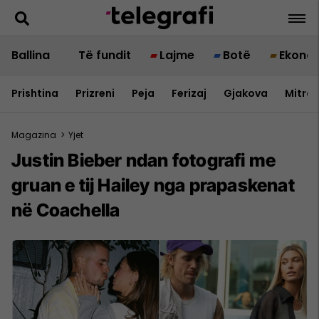
Ballina
Të fundit
Lajme
Botë
Ekono
Prishtina
Prizreni
Peja
Ferizaj
Gjakova
Mitrov
Magazina
>
Yjet
Justin Bieber ndan fotografi me
gruan e tij Hailey nga prapaskenat
në Coachella