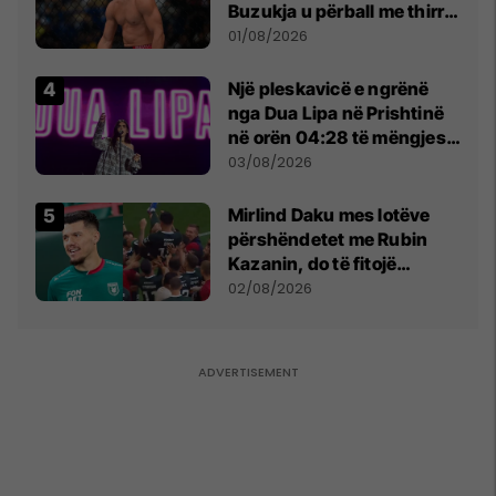
Buzukja u përball me thirrje
anti-shqiptare nga
01/08/2026
tribunat
Një pleskavicë e ngrënë
nga Dua Lipa në Prishtinë
në orën 04:28 të mëngjesit
- dhe bota digjitale serbe
03/08/2026
shpall gjendjen e luftës
Mirlind Daku mes lotëve
përshëndetet me Rubin
Kazanin, do të fitojë
miliona te Spartak Moska
02/08/2026