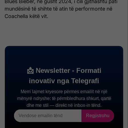
Blues Bieber, në gusht 2024, i cili gjithashtu pati
mundësinë të shihte të atin të performonte në
Coachella këtë vit.