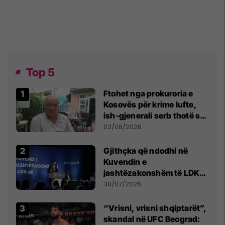
Top 5
Ftohet nga prokuroria e
Kosovës për krime lufte,
ish-gjenerali serb thotë se
dikush e tradhtoi në
02/08/2026
Beograd
Gjithçka që ndodhi në
Kuvendin e
jashtëzakonshëm të LDK-
së
30/07/2026
“Vrisni, vrisni shqiptarët”,
skandal në UFC Beograd: