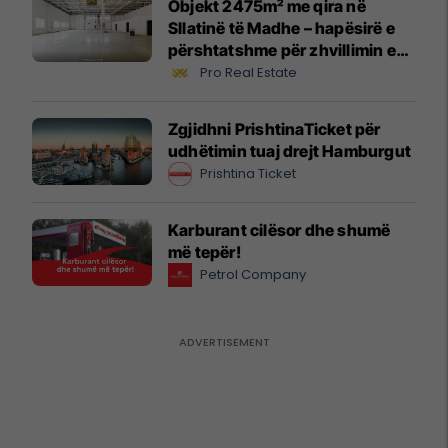
Objekt 2475m² me qira në
Sllatinë të Madhe – hapësirë e
përshtatshme për zhvillimin e
biznesit #16068
Pro Real Estate
Zgjidhni PrishtinaTicket për
udhëtimin tuaj drejt Hamburgut
Prishtina Ticket
Karburant cilësor dhe shumë
më tepër!
Petrol Company