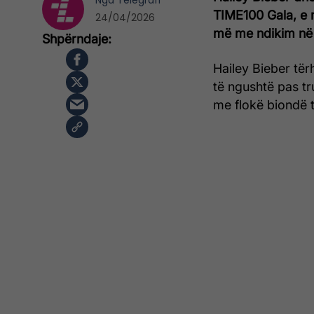
Nga
Telegrafi
TIME100 Gala, e 
24/04/2026
më me ndikim në 
Hailey Bieber tër
të ngushtë pas tr
me flokë biondë t