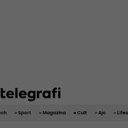
ech
Sport
Magazina
Cult
Ajo
Life