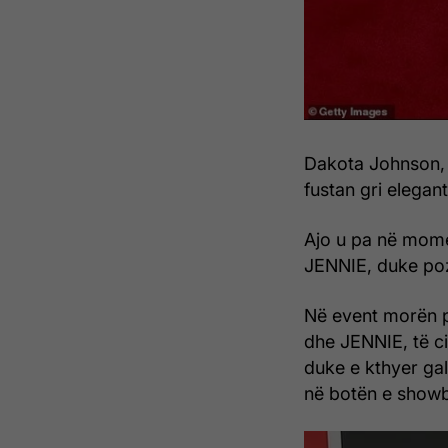
Dakota Johnson, e 
fustan gri elegan
Ajo u pa në mome
JENNIE, duke poz
Në event morën pj
dhe JENNIE, të ci
duke e kthyer ga
në botën e showb