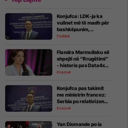
Konjufca: LDK-ja ka
vullnet më të madh për
bashkëpunim,
proceset e brendshme
Politikë
i takojnë asaj
Flandra Marmullaku së
shpejti në “Rrugëtimi”
- historia pas Data4x
dhe çmimit ICT Women
Kosovë
of the Year
Konjufca pas takimit
me ministrin francez:
Serbia po relativizon
krimet e luftës, kjo s’ka
Kosovë
vend në Evropën
demokratike
Yan Diomande po ia