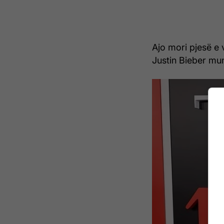
Ajo mori pjesë e 
Justin Bieber mu