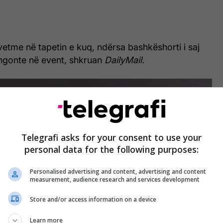
vetme në tapetin e kuq, ndërsa bashkëshorti i saj
ngonte në event, shkruan
DailyMail.
Telegrafi asks for your consent to use your
personal data for the following purposes:
Personalised advertising and content, advertising and content
measurement, audience research and services development
Store and/or access information on a device
Learn more