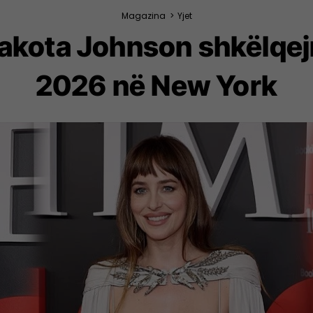
Magazina
>
Yjet
Dakota Johnson shkëlqe
2026 në New York