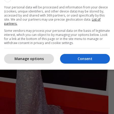
Your personal data will be processed and information from your device
(cookies, unique identifiers, and other device data) may be stored by,
accessed by and shared with 369 partners, or used specifically by this
site. We and our partners may use precise geolocation data.
List of
partners.
Some vendors may process your personal data on the basis of legitimate
interest, which you can object to by managing your options below. Look
for a link at the bottom of this page or in the site menu to manage or
withdraw consent in privacy and cookie settings.
Manage options
Consent