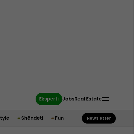
Eksperti
Jobs
Real Estate
style
Shëndeti
Fun
Newsletter