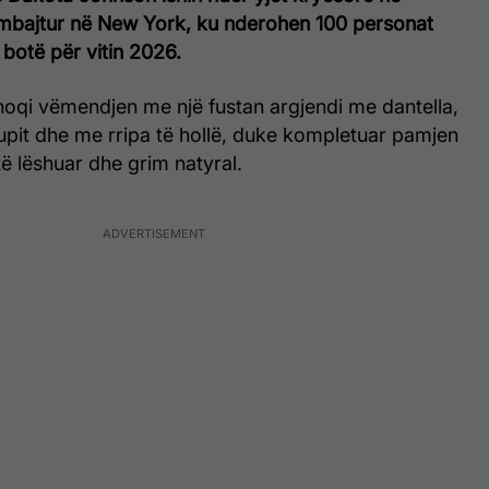
mbajtur në New York, ku nderohen 100 personat
botë për vitin 2026.
hoqi vëmendjen me një fustan argjendi me dantella,
upit dhe me rripa të hollë, duke kompletuar pamjen
ë lëshuar dhe grim natyral.