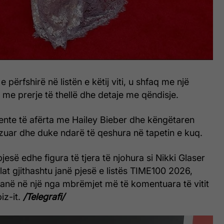
përfshirë në listën e këtij viti, u shfaq me një
t me prerje të thellë dhe detaje me qëndisje.
nte të afërta me Hailey Bieber dhe këngëtaren
uar dhe duke ndarë të qeshura në tapetin e kuq.
esë edhe figura të tjera të njohura si Nikki Glaser
lat gjithashtu janë pjesë e listës TIME100 2026,
lanë në një nga mbrëmjet më të komentuara të vitit
iz-it.
/Telegrafi/