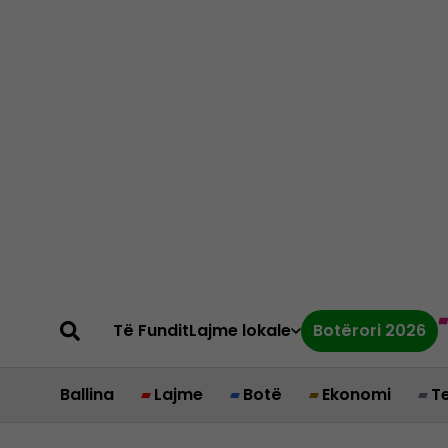
Të Fundit
Lajme lokale
Botërori 2026
Ballina
Lajme
Botë
Ekonomi
T