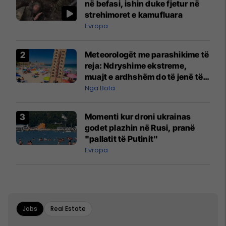
në befasi, ishin duke fjetur në
strehimoret e kamufluara
Evropa
Meteorologët me parashikime të
reja: Ndryshime ekstreme,
muajt e ardhshëm do të jenë të
pazakontë
Nga Bota
Momenti kur droni ukrainas
godet plazhin në Rusi, pranë
"pallatit të Putinit"
Evropa
Jobs
Real Estate