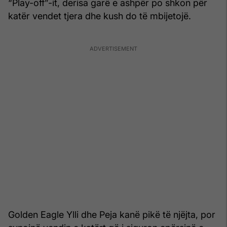
“Play-off”-it, derisa garë e ashpër po shkon për
katër vendet tjera dhe kush do të mbijetojë.
Golden Eagle Ylli dhe Peja kanë pikë të njëjta, por