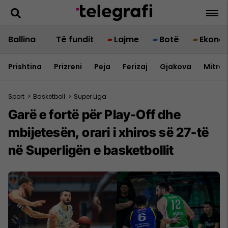
Ballina
Të fundit
Lajme
Botë
Ekono
Prishtina
Prizreni
Peja
Ferizaj
Gjakova
Mitrov
Sport
>
Basketboll
>
Super Liga
Garë e fortë për Play-Off dhe
mbijetesën, orari i xhiros së 27-të
në Superligën e basketbollit