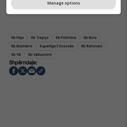
Manage options
Kb Peja
Kb Trepça
Kb Prishtina
Kb Bora
Kb Bashkimi
Superliga E Kosovës
Kb Rahoveci
Kb Ylli
Kb Vëllaznimi