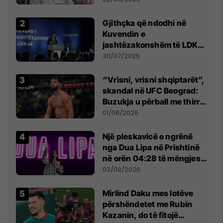
Beograd
Gjithçka që ndodhi në
Kuvendin e
jashtëzakonshëm të LDK-
së
30/07/2026
“Vrisni, vrisni shqiptarët”,
skandal në UFC Beograd:
Buzukja u përball me thirrje
anti-shqiptare nga
01/08/2026
tribunat
Një pleskavicë e ngrënë
nga Dua Lipa në Prishtinë
në orën 04:28 të mëngjesit
- dhe bota digjitale serbe
03/08/2026
shpall gjendjen e luftës
Mirlind Daku mes lotëve
përshëndetet me Rubin
Kazanin, do të fitojë