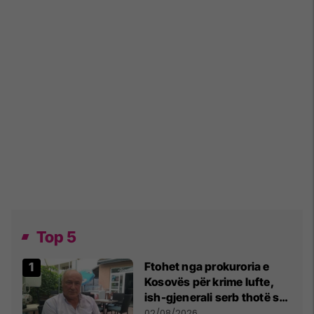
Top 5
Ftohet nga prokuroria e
Kosovës për krime lufte,
ish-gjenerali serb thotë se
dikush e tradhtoi në
02/08/2026