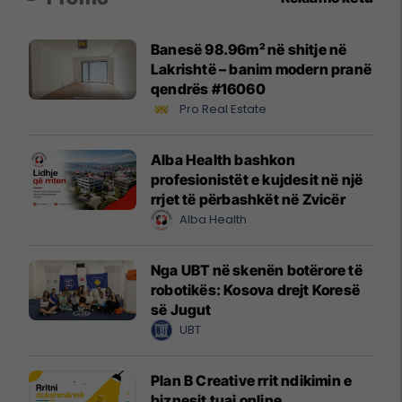
Banesë 98.96m² në shitje në
Lakrishtë – banim modern pranë
qendrës #16060
Pro Real Estate
Alba Health bashkon
profesionistët e kujdesit në një
rrjet të përbashkët në Zvicër
Alba Health
Nga UBT në skenën botërore të
robotikës: Kosova drejt Koresë
së Jugut
UBT
Plan B Creative rrit ndikimin e
biznesit tuaj online