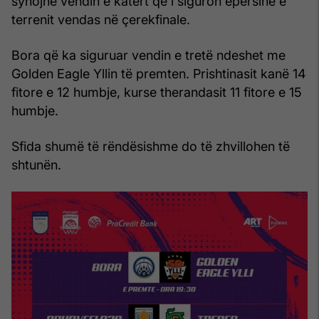
synojnë vendin e katërt që i siguron epërsinë e
terrenit vendas në çerekfinale.
Bora që ka siguruar vendin e tretë ndeshet me
Golden Eagle Yllin të premten. Prishtinasit kanë 14
fitore e 12 humbje, kurse therandasit 11 fitore e 15
humbje.
Sfida shumë të rëndësishme do të zhvillohen të
shtunën.