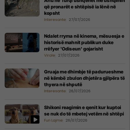
Ariu në Turqi ushqehet me ushqimin
që pronarët e shtëpisë ia lënë në
kopsht
Interesante
27/07/2026
Ndalet rryma në kinema, mësuesja e
historisë mahnit publikun duke
rrëfyer 'Odiseun' gojarisht
Virale
27/07/2026
Gruaja me dhimbje të padurueshme
në këmbë zbulon dhjetëra gjilpëra të
thyera në shputë
Interesante
26/07/2026
Shikoni reagimin e qenit kur kuptoi
se nuk do të mbetej vetëm në shtëpi
Fun Lajme
26/07/2026