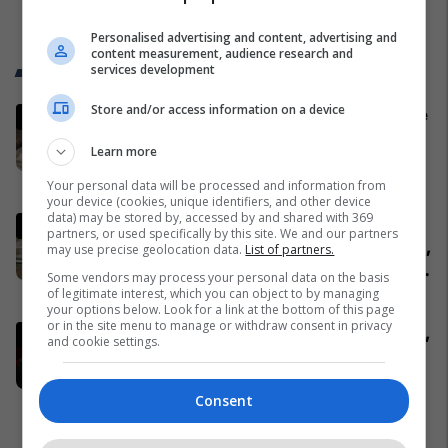
Personalised advertising and content, advertising and
content measurement, audience research and
Trend Telegrafi
services development
Store and/or access information on a device
Ukrainasit i kapin ushtarët rusë në
befasi, ishin duke fjetur në
Learn more
strehimoret e kamufluara
Evropa
Your personal data will be processed and information from
your device (cookies, unique identifiers, and other device
data) may be stored by, accessed by and shared with 369
Pacolli: Nëse Shqipëria zgjidh
partners, or used specifically by this site. We and our partners
kontratën për Aeroportin e Vlorës,
may use precise geolocation data.
List of partners.
MABCO do t’i drejtohet arbitrazhit
Some vendors may process your personal data on the basis
ndërkombëtar
Shqipëri
of legitimate interest, which you can object to by managing
your options below. Look for a link at the bottom of this page
or in the site menu to manage or withdraw consent in privacy
Përfundon takimin me Abdixhikun,
and cookie settings.
Kurti: S'ka marrëveshje me LDK-
në
Consent
Politikë