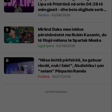
Lipa në Prishtinë në orën 04:28 të
mëngjesit - dhe bota digjitale serbe
shpall gjendjen e luftës
Serbia
03/08/2026
Mirlind Daku mes lotëve
përshëndetet me Rubin Kazanin, do
të fitojë miliona te Spartak Moska
Ligat tjera
02/08/2026
"Nëse është përfshirë, ka gabuar
rëndë, nuk i falet", Abdixhiku i çon
“selam” Përparim Ramës
Politikë
30/07/2026