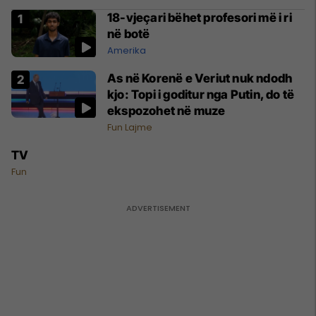
18-vjeçari bëhet profesori më i ri
në botë
Amerika
As në Korenë e Veriut nuk ndodh
kjo: Topi i goditur nga Putin, do të
ekspozohet në muze
Fun Lajme
TV
Fun