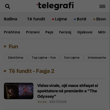
Ballina
Të fundit
Lajme
Botë
Ekono
Prishtina
Prizreni
Peja
Ferizaj
Gjakova
Mitrov
Fun
Dështime
Top Lajme - Fun
Fun Lajme
Interesante
Të fundit - Faqja 2
Video virale, një mace shfaqet si
spektatore në premierën e "The
Odyssey"
Virale
31/07/2026