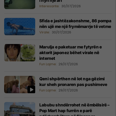
i hyri një ari
Interesante
30/07/2026
Sfida e jashtëzakonshme, 86 pompa
nën ujë me një frymëmarrje të vetme
Virale
30/07/2026
Marulja e paketuar me fytyrën e
aktorit japonez bëhet virale në
internet
Fun Lajme
29/07/2026
Qeni shpërthen në lot nga gëzimi
kur sheh pronaren pas pushimeve
Fun Lajme
29/07/2026
Labubu shndërrohet në ëmbëlsirë –
Pop Mart hap furrën e parë