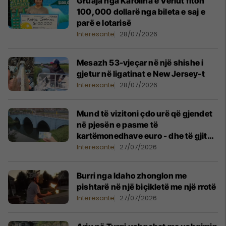
Gruaja nga Karolina e Veriut fiton
100,000 dollarë nga bileta e saj e
parë e lotarisë
Interesante
28/07/2026
Mesazh 53-vjeçar në një shishe i
gjetur në ligatinat e New Jersey-t
Interesante
28/07/2026
Mund të vizitoni çdo urë që gjendet
në pjesën e pasme të
kartëmonedhave euro - dhe të gjitha
janë në një qytet
Interesante
27/07/2026
Burri nga Idaho zhonglon me
pishtarë në një biçikletë me një rrotë
Interesante
27/07/2026