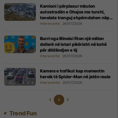
Kamioni i përplasur mbulon
autostradën e Ohajos me turshi,
tonelata tranguj shpërndahen nëpër
rrugë
Interesante
26/07/2026
Burri nga Illinoisi fiton një milion
dollarë në lotari pikërisht në kohë
për ditëlindjen e tij
Interesante
26/07/2026
Kamera e trafikut kap momentin
heroik të Spider-Man në jetën reale
Interesante
25/07/2026
2
Trend Fun