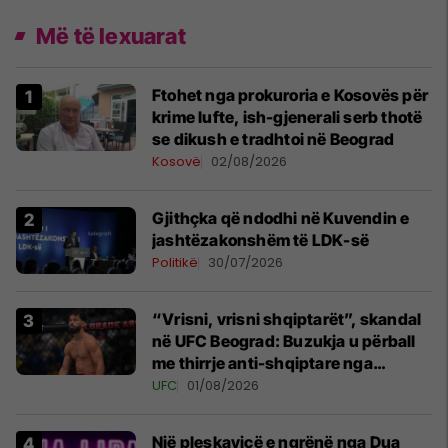
Më të lexuarat
Ftohet nga prokuroria e Kosovës për
krime lufte, ish-gjenerali serb thotë
se dikush e tradhtoi në Beograd
Kosovë
02/08/2026
Gjithçka që ndodhi në Kuvendin e
jashtëzakonshëm të LDK-së
Politikë
30/07/2026
“Vrisni, vrisni shqiptarët”, skandal
në UFC Beograd: Buzukja u përball
me thirrje anti-shqiptare nga
tribunat
UFC
01/08/2026
Një pleskavicë e ngrënë nga Dua