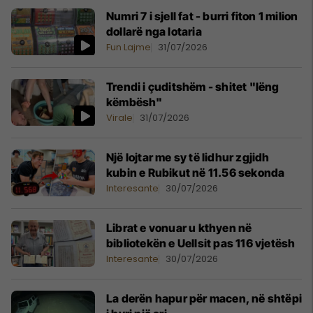
Numri 7 i sjell fat - burri fiton 1 milion
dollarë nga lotaria
Fun Lajme
31/07/2026
Trendi i çuditshëm - shitet "lëng
këmbësh"
Virale
31/07/2026
Një lojtar me sy të lidhur zgjidh
kubin e Rubikut në 11.56 sekonda
Interesante
30/07/2026
Librat e vonuar u kthyen në
bibliotekën e Uellsit pas 116 vjetësh
Interesante
30/07/2026
La derën hapur për macen, në shtëpi