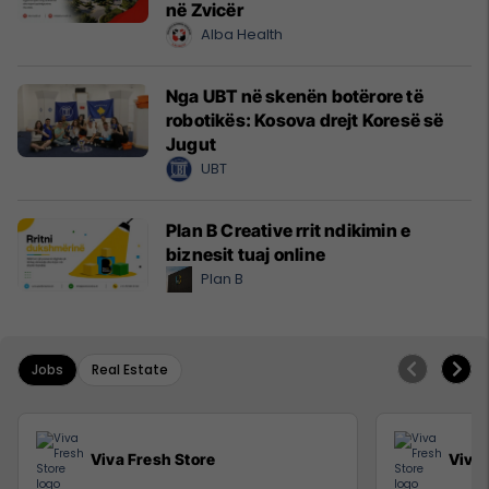
në Zvicër
Alba Health
Nga UBT në skenën botërore të
robotikës: Kosova drejt Koresë së
Jugut
UBT
Plan B Creative rrit ndikimin e
biznesit tuaj online
Plan B
Jobs
Real Estate
Viva Fresh Store
Viva 