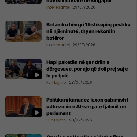
ndërkombëtare në Singapor
Interesante
29/07/2026
Britaniku hëngri 15 shkopinj peshku
në një minutë, thyen rekordin
botëror
Interesante
29/07/2026
Hapi paketën në qendrën e
dërgesave, por ajo që doli prej saj e
la pa fjalë
Fun Lajme
28/07/2026
Politikani kanadez lexon gabimisht
udhëzimin e AI-së gjatë fjalimit në
parlament
Fun Lajme
28/07/2026