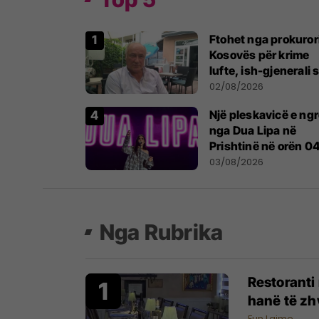
Ftohet nga prokuror
Kosovës për krime
lufte, ish-gjenerali 
thotë se dikush e
02/08/2026
tradhtoi në Beograd
Një pleskavicë e ng
nga Dua Lipa në
Prishtinë në orën 0
të mëngjesit - dhe b
03/08/2026
digjitale serbe shpal
gjendjen e luftës
Nga Rubrika
Restoranti
hanë të zh
Fun Lajme