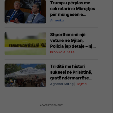
Trump u përplas me
sekretarin e Mbrojtjes
për mungesën e
raketave amerikane
Amerika
Shpërthimi në një
veturë në Gjilan,
Policia jep detaje – një
person i lënduar rëndë
Kronika e Zezë
Tri ditë me histori
suksesi në Prishtinë,
gratë ndërmarrëse
tregojnë si po mbajnë
Agnesa Saraçi
Lajme
gjallë traditën dhe
biznesin