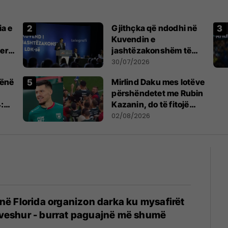
ia e
Gjithçka që ndodhi në
Kuvendin e
serb
jashtëzakonshëm të
LDK-së
30/07/2026
rënë
Mirlind Daku mes lotëve
përshëndetet me Rubin
4:28
Kazanin, do të fitojë
ota
miliona te Spartak
02/08/2026
l
Moska
 në Florida organizon darka ku mysafirët
veshur - burrat paguajnë më shumë