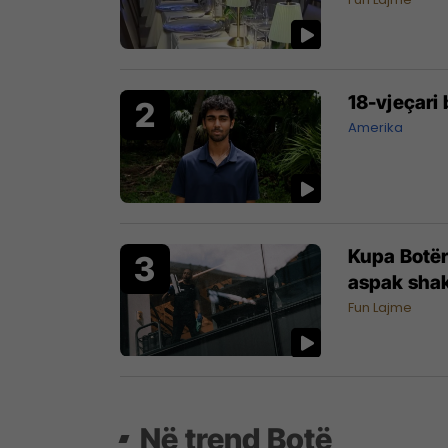
18-vjeçari 
Amerika
Kupa Botër
aspak sha
Fun Lajme
Në trend Botë