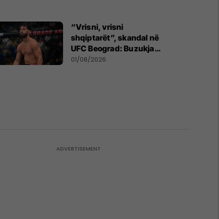
“Vrisni, vrisni
shqiptarët”, skandal në
UFC Beograd: Buzukja
u përball me thirrje anti-
01/08/2026
shqiptare nga tribunat