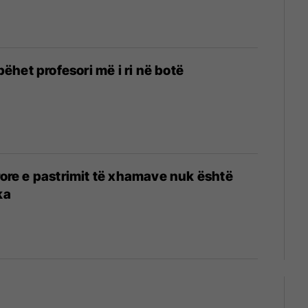
bëhet profesori më i ri në botë
ore e pastrimit të xhamave nuk është
ka