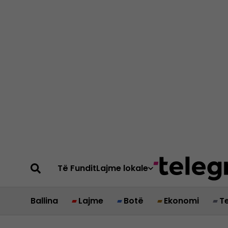
Të Fundit
Lajme lokale
Ballina
Lajme
Botë
Ekonomi
T