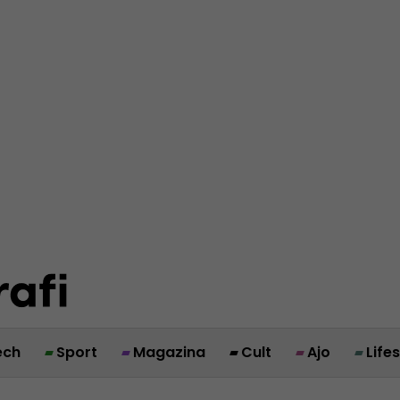
ech
Sport
Magazina
Cult
Ajo
Life