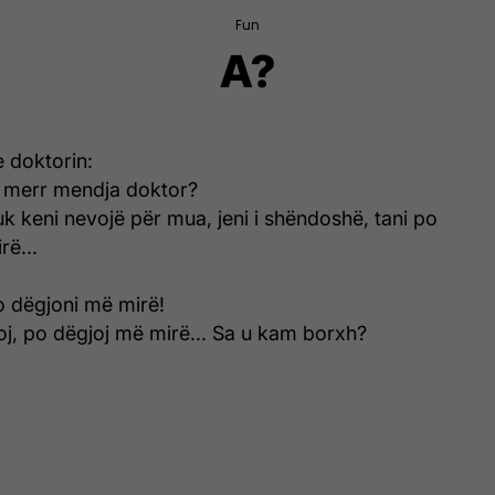
Fun
A?
e doktorin:
 merr mendja doktor?
k keni nevojë për mua, jeni i shëndoshë, tani po
rë...
o dëgjoni më mirë!
joj, po dëgjoj më mirë... Sa u kam borxh?