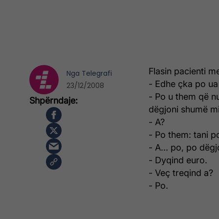
Flasin pacienti m
Nga
Telegrafi
- Edhe çka po ua
23/12/2008
- Po u them që nu
dëgjoni shumë mi
- A?
- Po them: tani p
- A... po, po dëg
- Dyqind euro.
- Veç treqind a?
- Po.