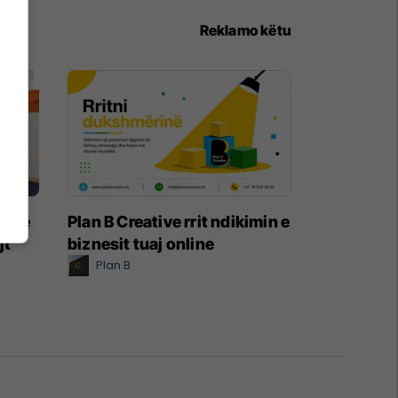
Reklamo këtu
rore
Plan B Creative rrit ndikimin e
jt
biznesit tuaj online
Plan B