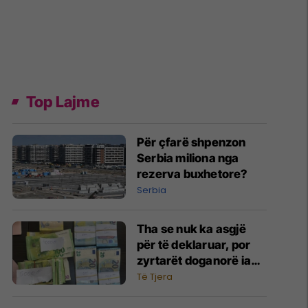
Top Lajme
Për çfarë shpenzon
Serbia miliona nga
rezerva buxhetore?
Serbia
Tha se nuk ka asgjë
për të deklaruar, por
zyrtarët doganorë ia
gjejnë 30 mijë euro
Të Tjera