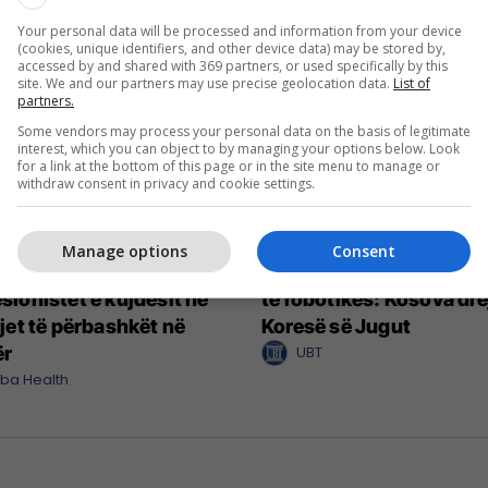
Your personal data will be processed and information from your device
(cookies, unique identifiers, and other device data) may be stored by,
accessed by and shared with 369 partners, or used specifically by this
site. We and our partners may use precise geolocation data.
List of
partners.
Some vendors may process your personal data on the basis of legitimate
interest, which you can object to by managing your options below. Look
for a link at the bottom of this page or in the site menu to manage or
withdraw consent in privacy and cookie settings.
Manage options
Consent
 Health bashkon
Nga UBT në skenën botë
sionistët e kujdesit në
të robotikës: Kosova dre
rjet të përbashkët në
Koresë së Jugut
ër
UBT
lba Health