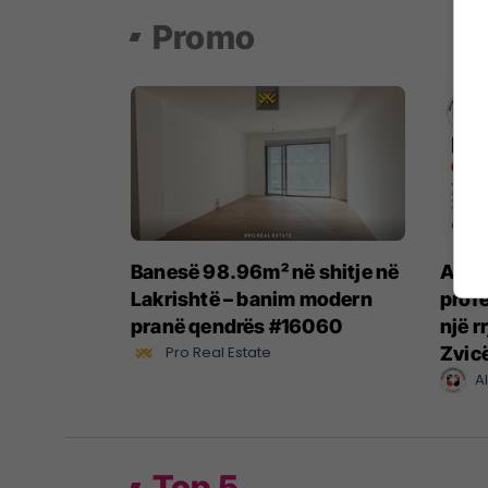
Promo
Banesë 98.96m² në shitje në
Alba
Lakrishtë – banim modern
profe
pranë qendrës #16060
një r
Pro Real Estate
Zvic
A
Top 5