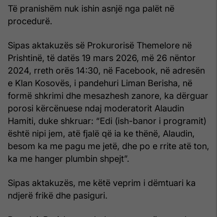
Të pranishëm nuk ishin asnjë nga palët në
procedurë.
Sipas aktakuzës së Prokurorisë Themelore në
Prishtinë, të datës 19 mars 2026, më 26 nëntor
2024, rreth orës 14:30, në Facebook, në adresën
e Klan Kosovës, i pandehuri Liman Berisha, në
formë shkrimi dhe mesazhesh zanore, ka dërguar
porosi kërcënuese ndaj moderatorit Alaudin
Hamiti, duke shkruar: “Edi (ish-banor i programit)
është nipi jem, atë fjalë që ia ke thënë, Alaudin,
besom ka me pagu me jetë, dhe po e rrite atë ton,
ka me hanger plumbin shpejt”.
Sipas aktakuzës, me këtë veprim i dëmtuari ka
ndjerë frikë dhe pasiguri.