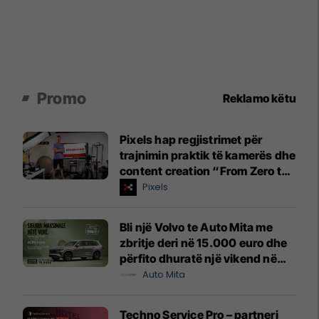
Promo
Reklamo këtu
Pixels hap regjistrimet për
trajnimin praktik të kamerës dhe
content creation “From Zero to
Hero”
Pixels
Bli një Volvo te Auto Mita me
zbritje deri në 15.000 euro dhe
përfito dhuratë një vikend në
Shqipëri!
Auto Mita
Techno Service Pro – partneri