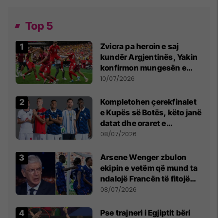
Top 5
Zvicra pa heroin e saj
kundër Argjentinës, Yakin
konfirmon mungesën e
madhe
10/07/2026
Kompletohen çerekfinalet
e Kupës së Botës, këto janë
datat dhe oraret e
ndeshjeve
08/07/2026
Arsene Wenger zbulon
ekipin e vetëm që mund ta
ndalojë Francën të fitojë
Kupën e Botës
08/07/2026
Pse trajneri i Egjiptit bëri