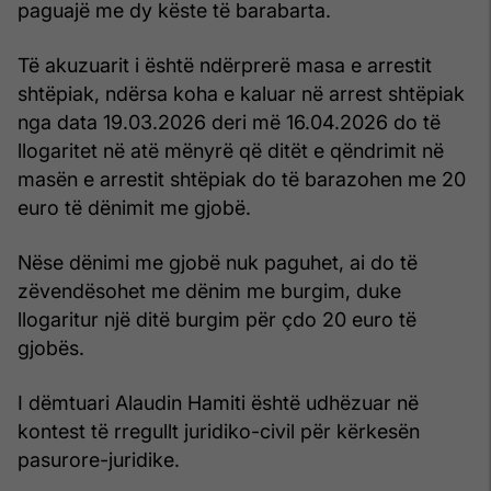
paguajë me dy këste të barabarta.
Të akuzuarit i është ndërprerë masa e arrestit
shtëpiak, ndërsa koha e kaluar në arrest shtëpiak
nga data 19.03.2026 deri më 16.04.2026 do të
llogaritet në atë mënyrë që ditët e qëndrimit në
masën e arrestit shtëpiak do të barazohen me 20
euro të dënimit me gjobë.
Nëse dënimi me gjobë nuk paguhet, ai do të
zëvendësohet me dënim me burgim, duke
llogaritur një ditë burgim për çdo 20 euro të
gjobës.
I dëmtuari Alaudin Hamiti është udhëzuar në
kontest të rregullt juridiko-civil për kërkesën
pasurore-juridike.