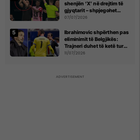
shenjën ‘X’ në drejtim të
gjyqtarit – shpjegohet
gjesti i pazakontë
07/07/2026
Ibrahimovic shpërthen pas
eliminimit të Belgjikës:
Trajneri duhet të ketë turp,
ai lojtar se meritoi të luante
11/07/2026