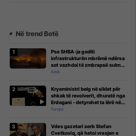
Në trend Botë
Pse SHBA-ja goditi
infrastrukturën mbrëmë ndërsa
sot vazhdoi të zmbrapsë sulmet
iraniane
Azia
Kryeministri belg në siklet për
shkak të revolverit, dhuratë nga
Erdogani - detyrohet ta lërë në
një bazë ushtarake
Turqia
Vdes gazetari serb Stefan
Cvetkoviq, që hetoi vrasjen e