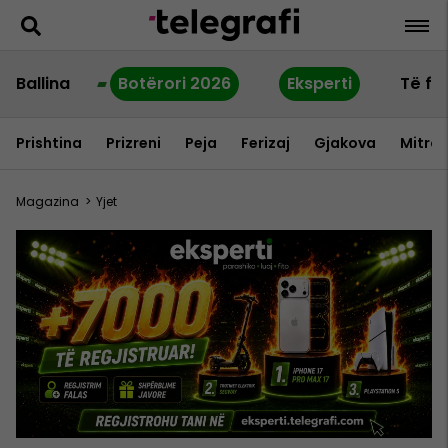
Ballina
Botërori 2026
Eksperti
Të fu
Prishtina
Prizreni
Peja
Ferizaj
Gjakova
Mitrov
Magazina
>
Yjet