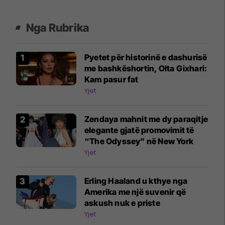
Nga Rubrika
Pyetet për historinë e dashurisë
me bashkëshortin, Olta Gixhari:
Kam pasur fat
Yjet
Zendaya mahnit me dy paraqitje
elegante gjatë promovimit të
“The Odyssey” në New York
Yjet
Erling Haaland u kthye nga
Amerika me një suvenir që
askush nuk e priste
Yjet