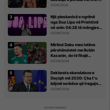
anti-shqiptare nga
01/08/2026
tribunat
Një pleskavicë e ngrënë
nga Dua Lipa në Prishtinë
në orën 04:28 të mëngjesit
- dhe bota digjitale serbe
03/08/2026
shpall gjendjen e luftës
Mirlind Daku mes lotëve
përshëndetet me Rubin
Kazanin, do të fitojë
miliona te Spartak Moska
02/08/2026
​Deklarata skandaloze e
Daçiqit më 2020: Çka t'u
bëjmë serbëve që tregojnë
ku janë varrosur shqiptarët
03/08/2026
në Serbi