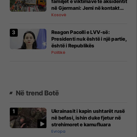
familjet e viktimave të aksidentit
në Gjermani: Jemi në kontakt
me autoritetet gjermane
Kosovë
Reagon Pacolli e LVV-së:
Presidenti nuk është i një partie,
është i Republikës
Politikë
Në trend Botë
Ukrainasit i kapin ushtarët rusë
në befasi, ishin duke fjetur në
strehimoret e kamufluara
Evropa