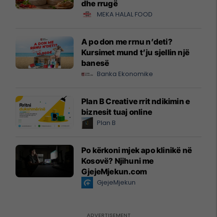
dhe rrugë
MEKA HALAL FOOD
A po don me rrnu n’deti?
Kursimet mund t’ju sjellin një
banesë
Banka Ekonomike
Plan B Creative rrit ndikimin e
biznesit tuaj online
Plan B
Po kërkoni mjek apo klinikë në
Kosovë? Njihuni me
GjejeMjekun.com
GjejeMjekun