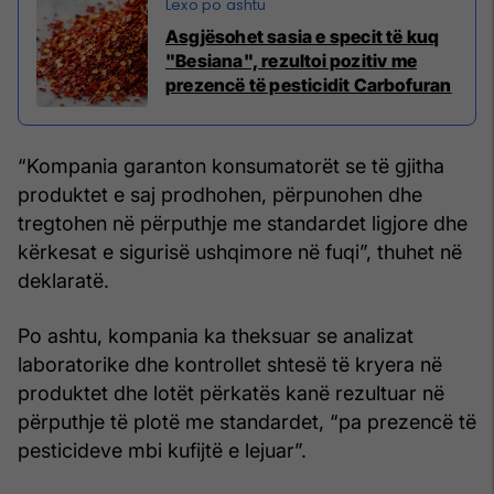
Asgjësohet sasia e specit të kuq
"Besiana", rezultoi pozitiv me
prezencë të pesticidit Carbofuran
“Kompania garanton konsumatorët se të gjitha
produktet e saj prodhohen, përpunohen dhe
tregtohen në përputhje me standardet ligjore dhe
kërkesat e sigurisë ushqimore në fuqi”, thuhet në
deklaratë.
Po ashtu, kompania ka theksuar se analizat
laboratorike dhe kontrollet shtesë të kryera në
produktet dhe lotët përkatës kanë rezultuar në
përputhje të plotë me standardet, “pa prezencë të
pesticideve mbi kufijtë e lejuar”.