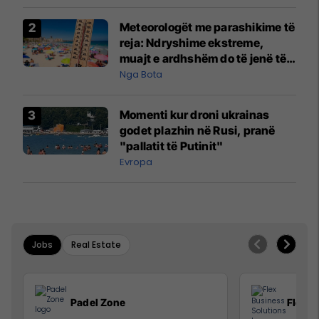
Meteorologët me parashikime të
reja: Ndryshime ekstreme,
muajt e ardhshëm do të jenë të
pazakontë
Nga Bota
Momenti kur droni ukrainas
godet plazhin në Rusi, pranë
"pallatit të Putinit"
Evropa
Jobs
Real Estate
Padel Zone
Flex B