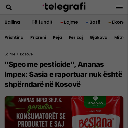
Ballina
Të fundit
Lajme
Botë
Ekono
Prishtina
Prizreni
Peja
Ferizaj
Gjakova
Mitrov
Lajme
>
Kosovë
"Spec me pesticide", Ananas
Impex: Sasia e raportuar nuk është
shpërndarë në Kosovë