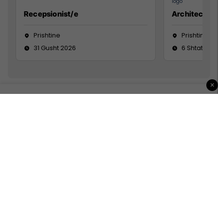
Recepsionist/e
Architect
Prishtine
Prishtinë
31 Gusht 2026
6 Shtator 2
×