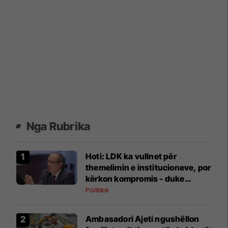
Nga Rubrika
Hoti: LDK ka vullnet për
themelimin e institucioneve, por
kërkon kompromis - duke
shantazhuar me zgjedhje nuk
Politikë
arrihet asgjë
Ambasadori Ajeti ngushëllon