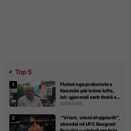
Top 5
Ftohet nga prokuroria e
Kosovës për krime lufte,
ish-gjenerali serb thotë se
dikush e tradhtoi në
02/08/2026
Beograd
“Vrisni, vrisni shqiptarët”,
skandal në UFC Beograd:
Buzukja u përball me thirrje