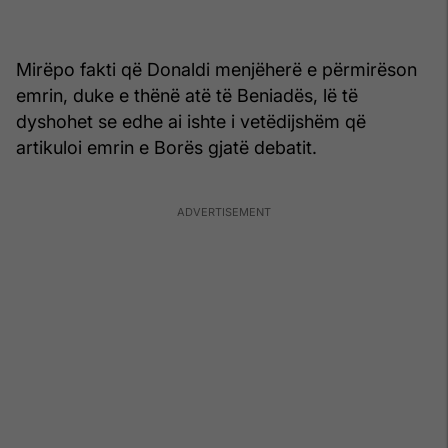
Mirëpo fakti që Donaldi menjëherë e përmirëson
emrin, duke e thënë atë të Beniadës, lë të
dyshohet se edhe ai ishte i vetëdijshëm që
artikuloi emrin e Borës gjatë debatit.