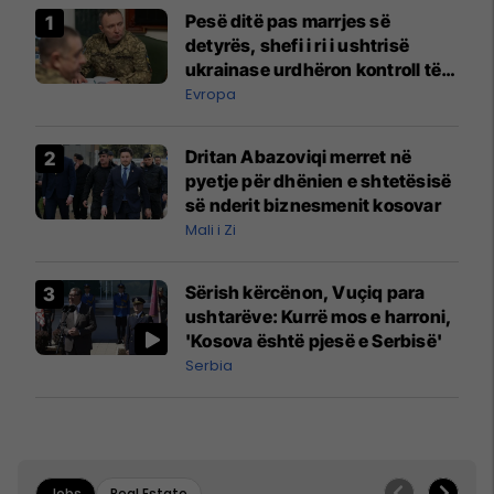
Pesë ditë pas marrjes së
detyrës, shefi i ri i ushtrisë
ukrainase urdhëron kontroll të
madh
Evropa
Dritan Abazoviqi merret në
pyetje për dhënien e shtetësisë
së nderit biznesmenit kosovar
Mali i Zi
Sërish kërcënon, Vuçiq para
ushtarëve: Kurrë mos e harroni,
'Kosova është pjesë e Serbisë'
Serbia
Jobs
Real Estate