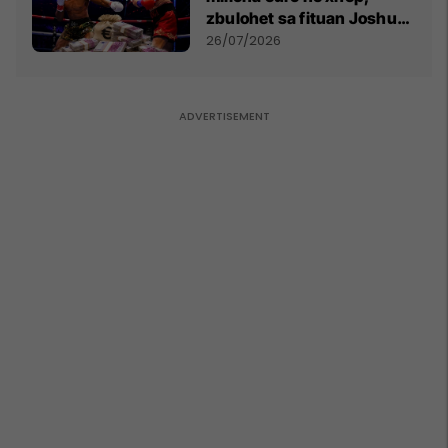
zbulohet sa fituan Joshua
e Prenga
26/07/2026