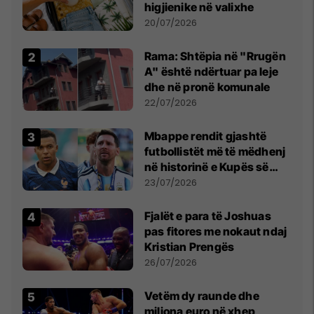
higjienike në valixhe
20/07/2026
Rama: Shtëpia në "Rrugën
A" është ndërtuar pa leje
dhe në pronë komunale
22/07/2026
Mbappe rendit gjashtë
futbollistët më të mëdhenj
në historinë e Kupës së
Botës, Messi mbetet i dyti
23/07/2026
Fjalët e para të Joshuas
pas fitores me nokaut ndaj
Kristian Prengës
26/07/2026
Vetëm dy raunde dhe
miliona euro në xhep,