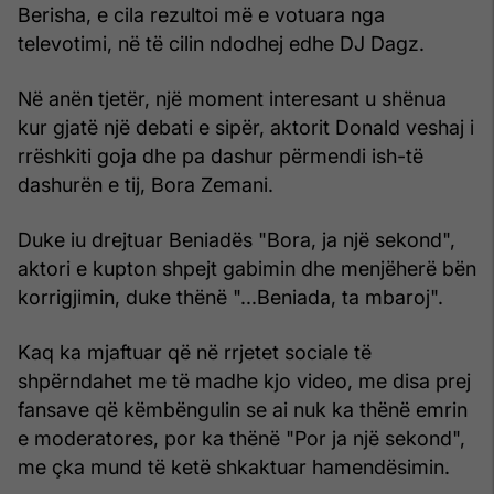
Berisha, e cila rezultoi më e votuara nga
televotimi, në të cilin ndodhej edhe DJ Dagz.
Në anën tjetër, një moment interesant u shënua
kur gjatë një debati e sipër, aktorit Donald veshaj i
rrëshkiti goja dhe pa dashur përmendi ish-të
dashurën e tij, Bora Zemani.
Duke iu drejtuar Beniadës "Bora, ja një sekond",
aktori e kupton shpejt gabimin dhe menjëherë bën
korrigjimin, duke thënë "...Beniada, ta mbaroj".
Kaq ka mjaftuar që në rrjetet sociale të
shpërndahet me të madhe kjo video, me disa prej
fansave që këmbëngulin se ai nuk ka thënë emrin
e moderatores, por ka thënë "Por ja një sekond",
me çka mund të ketë shkaktuar hamendësimin.