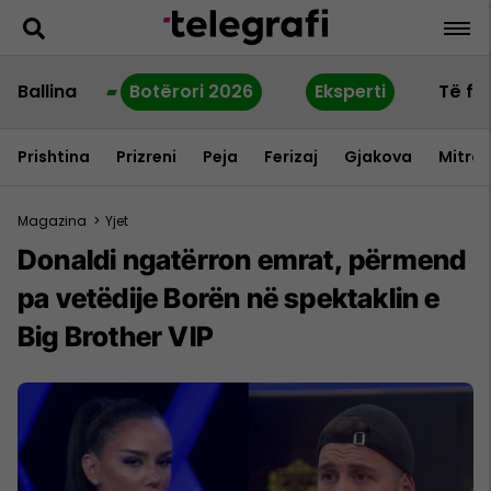
Ballina
Botërori 2026
Eksperti
Të fu
Prishtina
Prizreni
Peja
Ferizaj
Gjakova
Mitrov
Magazina
>
Yjet
Donaldi ngatërron emrat, përmend
pa vetëdije Borën në spektaklin e
Big Brother VIP