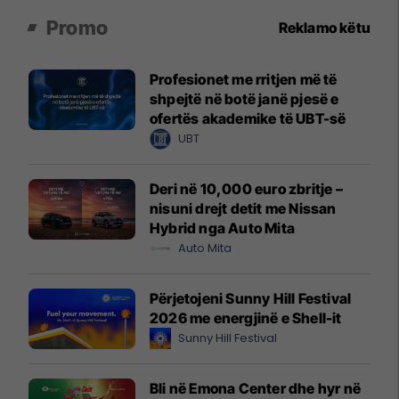
Promo
Reklamo këtu
Profesionet me rritjen më të
shpejtë në botë janë pjesë e
ofertës akademike të UBT-së
UBT
Deri në 10,000 euro zbritje –
nisuni drejt detit me Nissan
Hybrid nga Auto Mita
Auto Mita
Përjetojeni Sunny Hill Festival
2026 me energjinë e Shell-it
Sunny Hill Festival
Bli në Emona Center dhe hyr në