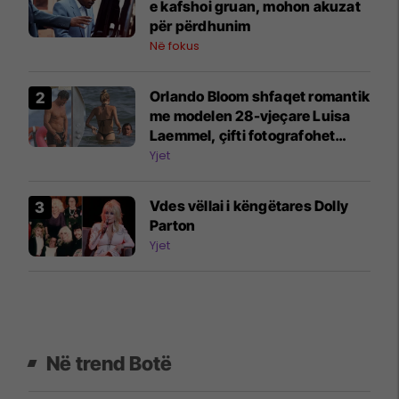
e kafshoi gruan, mohon akuzat
për përdhunim
Në fokus
Orlando Bloom shfaqet romantik
me modelen 28-vjeçare Luisa
Laemmel, çifti fotografohet
gjatë pushimeve në Itali
Yjet
Vdes vëllai i këngëtares Dolly
Parton
Yjet
Në trend Botë