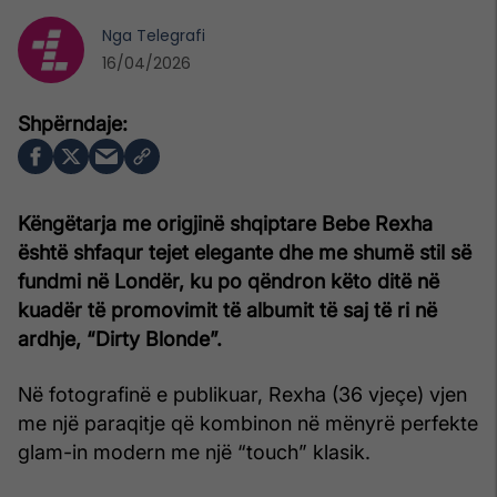
Nga
Telegrafi
16/04/2026
Këngëtarja me origjinë shqiptare Bebe Rexha
është shfaqur tejet elegante dhe me shumë stil së
fundmi në Londër, ku po qëndron këto ditë në
kuadër të promovimit të albumit të saj të ri në
ardhje, “Dirty Blonde”.
Në fotografinë e publikuar, Rexha (36 vjeçe) vjen
me një paraqitje që kombinon në mënyrë perfekte
glam-in modern me një “touch” klasik.