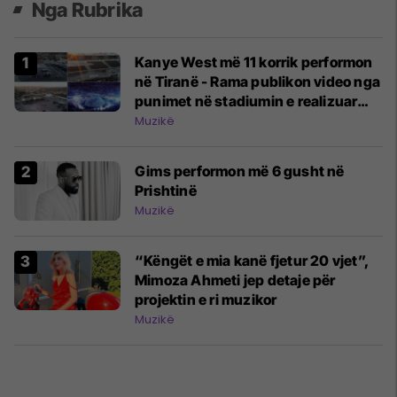
Nga Rubrika
Kanye West më 11 korrik performon
në Tiranë - Rama publikon video nga
punimet në stadiumin e realizuar
për të
Muzikë
Gims performon më 6 gusht në
Prishtinë
Muzikë
“Këngët e mia kanë fjetur 20 vjet”,
Mimoza Ahmeti jep detaje për
projektin e ri muzikor
Muzikë