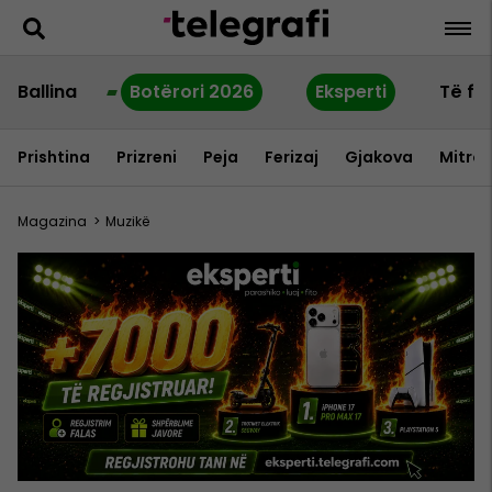
Ballina
Botërori 2026
Eksperti
Të fu
Prishtina
Prizreni
Peja
Ferizaj
Gjakova
Mitrov
Magazina
>
Muzikë