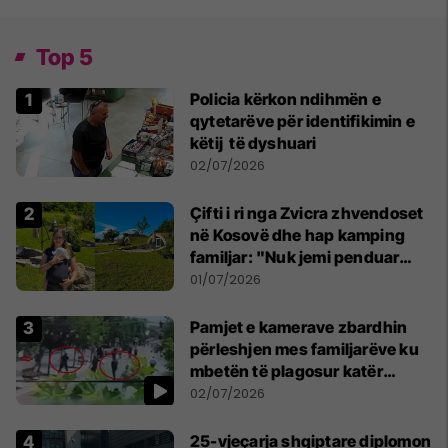
Top 5
Policia kërkon ndihmën e
qytetarëve për identifikimin e
këtij të dyshuari
02/07/2026
Çifti i ri nga Zvicra zhvendoset
në Kosovë dhe hap kamping
familjar: "Nuk jemi penduar
asnjë ditë"
01/07/2026
Pamjet e kamerave zbardhin
përleshjen mes familjarëve ku
mbetën të plagosur katër
persona
02/07/2026
25-vjeçarja shqiptare diplomon