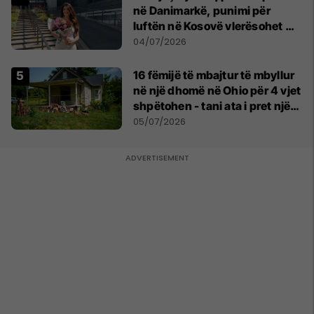
në Danimarkë, punimi për
luftën në Kosovë vlerësohet me
notën më të lartë
04/07/2026
16 fëmijë të mbajtur të mbyllur
në një dhomë në Ohio për 4 vjet
shpëtohen - tani ata i pret një
sfidë e madhe
05/07/2026