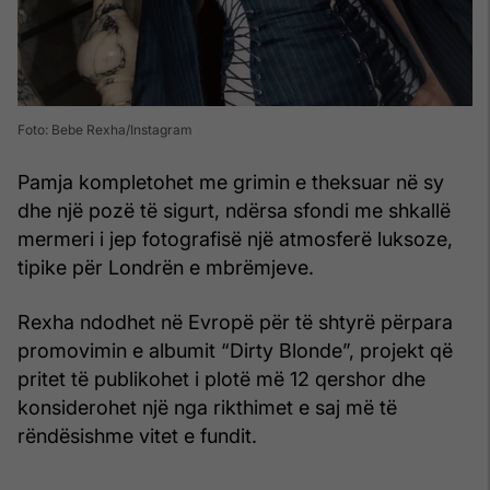
Foto: Bebe Rexha/Instagram
Pamja kompletohet me grimin e theksuar në sy
dhe një pozë të sigurt, ndërsa sfondi me shkallë
mermeri i jep fotografisë një atmosferë luksoze,
tipike për Londrën e mbrëmjeve.
Rexha ndodhet në Evropë për të shtyrë përpara
promovimin e albumit “Dirty Blonde”, projekt që
pritet të publikohet i plotë më 12 qershor dhe
konsiderohet një nga rikthimet e saj më të
rëndësishme vitet e fundit.