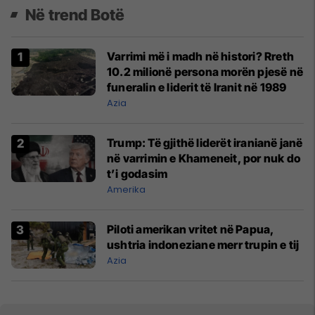
Në trend Botë
Varrimi më i madh në histori? Rreth
10.2 milionë persona morën pjesë në
funeralin e liderit të Iranit në 1989
Azia
Trump: Të gjithë liderët iranianë janë
në varrimin e Khameneit, por nuk do
t’i godasim
Amerika
Piloti amerikan vritet në Papua,
ushtria indoneziane merr trupin e tij
Azia