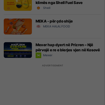
klimës nga Shell Fuel Save
Shell
MEKA - për çdo shije
MEKA HALAL FOOD
Mexer hap dyert në Prizren – Një
përvojë e re e blerjes vjen në Kosovë
Mexer