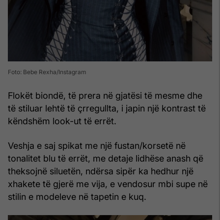
Foto: Bebe Rexha/Instagram
Flokët biondë, të prera në gjatësi të mesme dhe
të stiluar lehtë të çrregullta, i japin një kontrast të
këndshëm look-ut të errët.
Veshja e saj spikat me një fustan/korsetë në
tonalitet blu të errët, me detaje lidhëse anash që
theksojnë siluetën, ndërsa sipër ka hedhur një
xhakete të gjerë me vija, e vendosur mbi supe në
stilin e modeleve në tapetin e kuq.