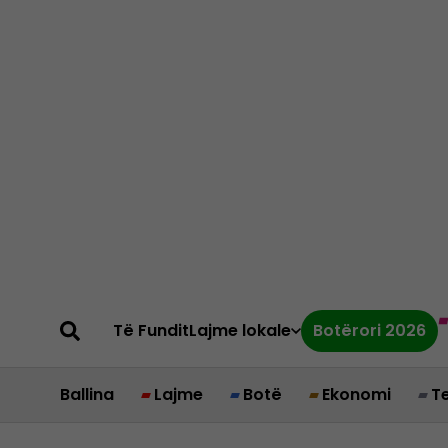
Të Fundit
Lajme lokale
Botërori 2026
Ballina
Lajme
Botë
Ekonomi
T