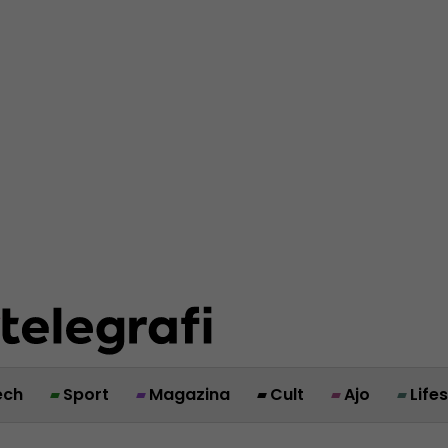
ech
Sport
Magazina
Cult
Ajo
Life