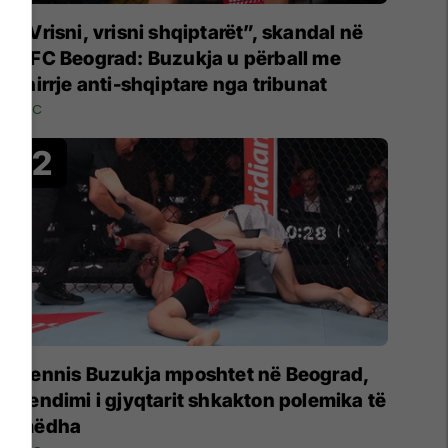
“Vrisni, vrisni shqiptarët”, skandal në
UFC Beograd: Buzukja u përball me
thirrje anti-shqiptare nga tribunat
UFC
Dennis Buzukja mposhtet në Beograd,
vendimi i gjyqtarit shkakton polemika të
mëdha