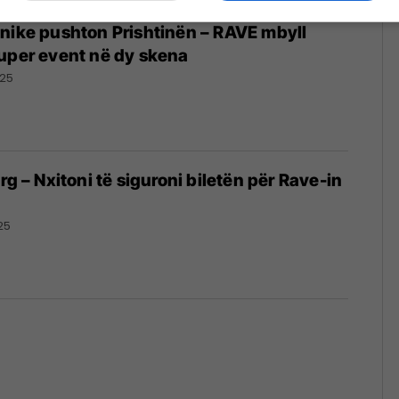
nike pushton Prishtinën – RAVE mbyll
uper event në dy skena
025
rg – Nxitoni të siguroni biletën për Rave-in
25