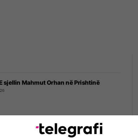
 sjellin Mahmut Orhan në Prishtinë
026