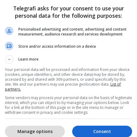
Telegrafi asks for your consent to use your
personal data for the following purposes:
Personalised advertising and content, advertising and content
measurement, audience research and services development
 për herë të parë pas dekadash
Store and/or access information on a device
25
Learn more
Your personal data will be processed and information from your device
(cookies, unique identifiers, and other device data) may be stored by,
accessed by and shared with 369 partners, or used specifically by this
site. We and our partners may use precise geolocation data.
List of
partners.
c Conference shënon 5-vjetorin me një
Some vendors may process your personal data on the basis of legitimate
interest, which you can object to by managing your options below. Look
plot ritëm dhe inovacion
for a link at the bottom of this page or in the site menu to manage or
withdraw consent in privacy and cookie settings.
025
Manage options
Consent