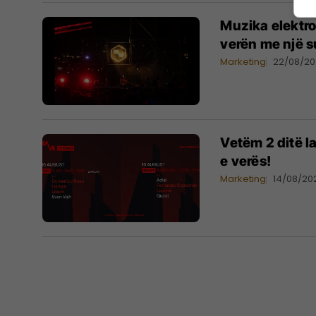
Muzika elektro
verën me një s
Marketing
22/08/2
Vetëm 2 ditë la
e verës!
Marketing
14/08/20