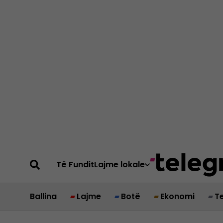
Të Fundit
Lajme lokale
Ballina
Lajme
Botë
Ekonomi
T