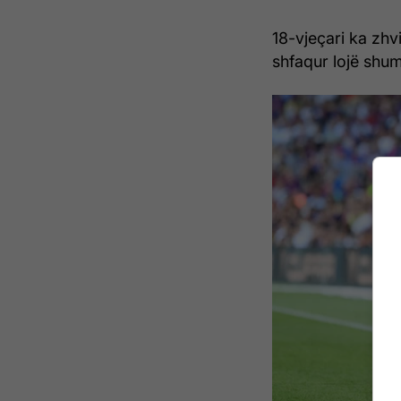
18-vjeçari ka zhv
shfaqur lojë shum