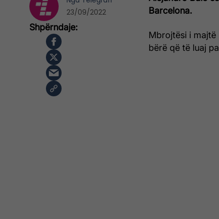
Nga
Telegrafi
Barcelona.
23/09/2022
Mbrojtësi i majt
bërë që të luaj 