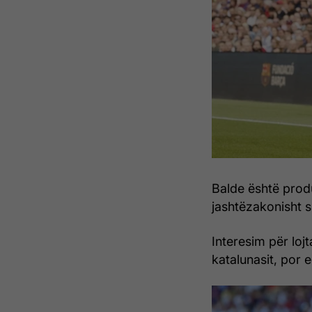
Balde është prod
jashtëzakonisht s
Interesim për loj
katalunasit, por 