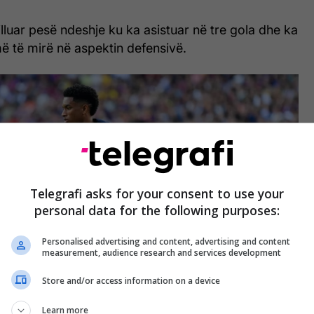
illuar pesë ndeshje ku ka asistuar në tre gola dhe ka
ë të mirë në aspektin defensivë.
Telegrafi asks for your consent to use your
personal data for the following purposes:
Personalised advertising and content, advertising and content
measurement, audience research and services development
Store and/or access information on a device
Learn more