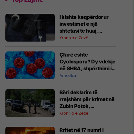
I kishte keqpërdorur
investimet e një
shtetasi të huaj,
arrestohet i dyshuari
Kronika e Zezë
në Prishtinë
Çfarë është
Cyclospora? Dy vdekje
në SHBA, shpërthimi i
sëmundjes e vë
Amerika
Evropën në gatishmëri
​Bëri deklarim të
rrejshëm për krimet në
Zubin Potok,
“dëshmitari” nga
Kronika e Zezë
Zupçi ndalet 48 orë
Rritet në 17 numri i