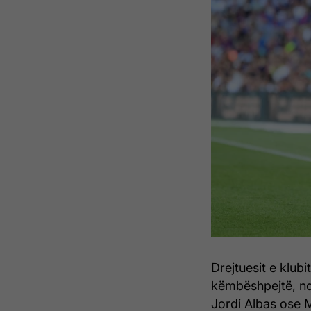
Drejtuesit e klubi
këmbëshpejtë, ndë
Jordi Albas ose 