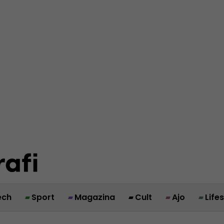
ech
Sport
Magazina
Cult
Ajo
Life