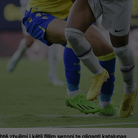
të zbulimi i këtij fillim sezoni te gjiganti katalunas