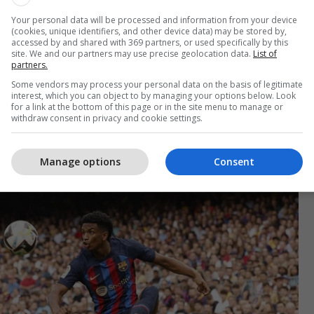
Your personal data will be processed and information from your device
(cookies, unique identifiers, and other device data) may be stored by,
accessed by and shared with 369 partners, or used specifically by this
site. We and our partners may use precise geolocation data.
List of
 e tij dhe të ardhmen e ndritur, Interi ka kontaktuar
partners.
 kërkuar informacione për mbrojtësin e ri.
Some vendors may process your personal data on the basis of legitimate
interest, which you can object to by managing your options below. Look
for a link at the bottom of this page or in the site menu to manage or
ka raportuar se Barcelona megjithatë i ka bërë me
withdraw consent in privacy and cookie settings.
e se Balde nuk është në shitje pasi besojnë shumë
hmen.
Manage options
Consent