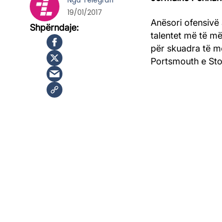
Nga
Telegrafi
19/01/2017
Anësori ofensivë a
talentet më të mëd
për skuadra të m
Portsmouth e Sto