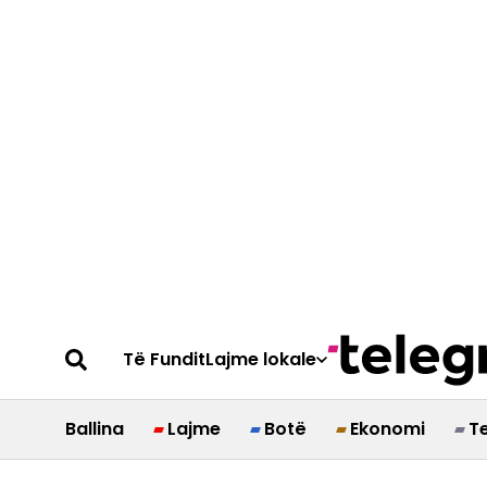
Të Fundit
Lajme lokale
Ballina
Lajme
Botë
Ekonomi
T