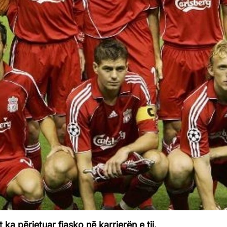
ka përjetuar fiasko në karrierën e tij.