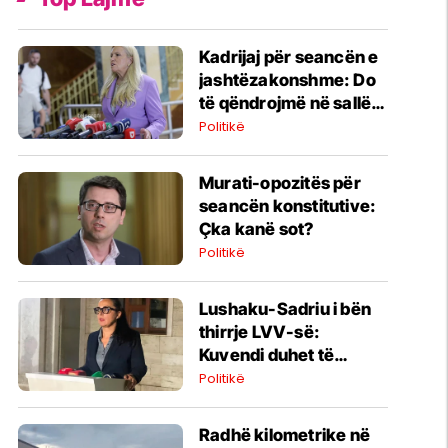
Kadrijaj për seancën e
jashtëzakonshme: Do
të qëndrojmë në sallë, i
kemi nënshkrimet
Politikë
​Murati-opozitës për
seancën konstitutive:
Çka kanë sot?
Politikë
Lushaku-Sadriu i bën
thirrje LVV-së:
Kuvendi duhet të
konstituohet sonte
Politikë
​Radhë kilometrike në