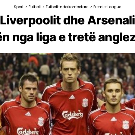
Sport
>
Futboll
>
Futboll-nderkombetare
>
Premier League
 i Liverpoolit dhe Arsen
n nga liga e tretë anglez