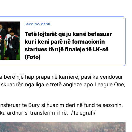
Tetë lojtarët që ju kanë befasuar
kur i keni parë në formacionin
startues të një finaleje të LK-së
(Foto)
ka bërë një hap prapa në karrierë, pasi ka vendosur
 skuadrën nga liga e tretë angleze apo League One,
nsferuar te Bury si huazim deri në fund te sezonin,
a ardhur si transferim i lirë. /Telegrafi/