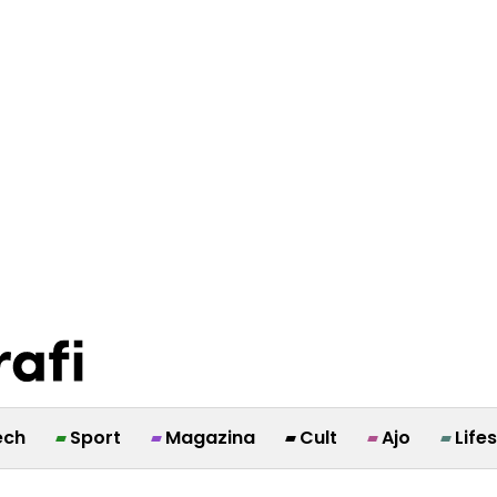
ech
Sport
Magazina
Cult
Ajo
Life