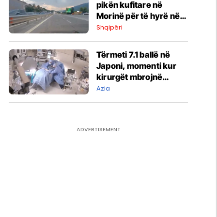
pikën kufitare në
Morinë për të hyrë në
Kosovë
Shqipëri
Tërmeti 7.1 ballë në
Japoni, momenti kur
kirurgët mbrojnë
pacientin me trupat e
Azia
tyre gjatë operacionit