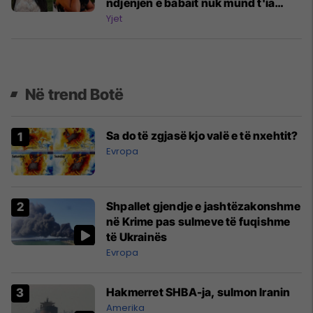
ndjenjën e babait nuk mund t'ia
plotësosh kurrë
Yjet
Në trend Botë
Sa do të zgjasë kjo valë e të nxehtit?
Evropa
Shpallet gjendje e jashtëzakonshme
në Krime pas sulmeve të fuqishme
të Ukrainës
Evropa
Hakmerret SHBA-ja, sulmon Iranin
Amerika