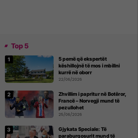
Top 5
5 pemë që ekspertët
këshillojnë të mos i mbillni
kurrë në oborr
22/06/2026
Zhvillim i papritur në Botëror,
Francë – Norvegji mund të
pezullohet
25/06/2026
​Gjykata Speciale: Të
paraburgosurit mund të