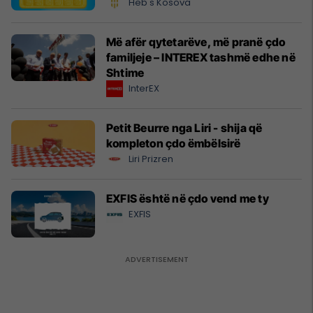
Heb's Kosova
Më afër qytetarëve, më pranë çdo
familjeje – INTEREX tashmë edhe në
Shtime
InterEX
Petit Beurre nga Liri - shija që
kompleton çdo ëmbëlsirë
Liri Prizren
EXFIS është në çdo vend me ty
EXFIS