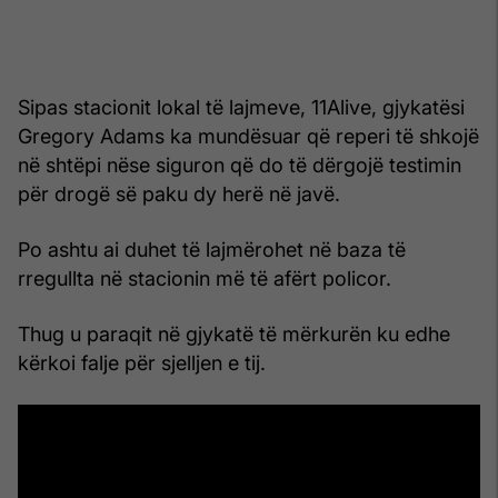
Sipas stacionit lokal të lajmeve, 11Alive, gjykatësi
Gregory Adams ka mundësuar që reperi të shkojë
në shtëpi nëse siguron që do të dërgojë testimin
për drogë së paku dy herë në javë.
Po ashtu ai duhet të lajmërohet në baza të
rregullta në stacionin më të afërt policor.
Thug u paraqit në gjykatë të mërkurën ku edhe
kërkoi falje për sjelljen e tij.