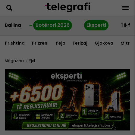
Ballina
Botërori 2026
Eksperti
Të fu
Prishtina
Prizreni
Peja
Ferizaj
Gjakova
Mitrov
Magazina
>
Yjet