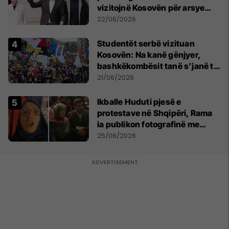
vizitojnë Kosovën për arsye
humanitare
22/06/2026
Studentët serbë vizituan
Kosovën: Na kanë gënjyer,
bashkëkombësit tanë s’janë të
shtypur
21/06/2026
Ikballe Huduti pjesë e
protestave në Shqipëri, Rama
ia publikon fotografinë me
Ahmadinejadin e Iranit
25/06/2026