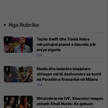
Nga Rubrika
Taylor Swift dhe Travis Kelce
ndryshojnë planet e dasmës për
arsye sigurie
Yjet
Elodie dhe balerina shqiptare
shfaqen më të dashuruara se kurrë
në Paradën e Krenarisë në Milano
Yjet
Shtatzënia me IVF, Xheneta i reagon
ashpër Xhuli Nurës: Ke gabuar,