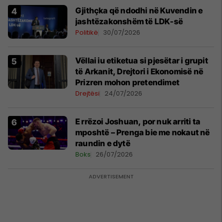
Gjithçka që ndodhi në Kuvendin e
jashtëzakonshëm të LDK-së
Politikë
30/07/2026
Vëllai iu etiketua si pjesëtar i grupit
të Arkanit, Drejtori i Ekonomisë në
Prizren mohon pretendimet
Drejtësi
24/07/2026
E rrëzoi Joshuan, por nuk arriti ta
mposhtë – Prenga bie me nokaut në
raundin e dytë
Boks
26/07/2026