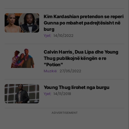
Kim Kardashian pretendon se reperi
Gunna po mbahet padrejtësisht në
burg
Yjet
14/10/2022
Calvin Harris, Dua Lipa dhe Young
Thug publikojnë këngën e re
"Potion"
Muzikë
27/05/2022
Young Thug lirohet nga burgu
Yjet
14/11/2018