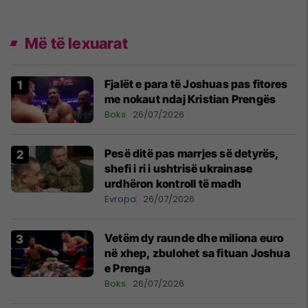
Më të lexuarat
Fjalët e para të Joshuas pas fitores
me nokaut ndaj Kristian Prengës
Boks
26/07/2026
Pesë ditë pas marrjes së detyrës,
shefi i ri i ushtrisë ukrainase
urdhëron kontroll të madh
Evropa
26/07/2026
Vetëm dy raunde dhe miliona euro
në xhep, zbulohet sa fituan Joshua
e Prenga
Boks
26/07/2026