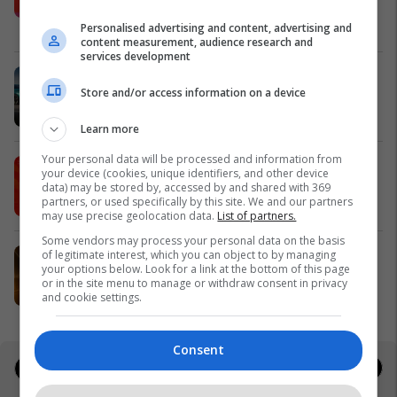
shpërblime instant!
Meridian
Personalised advertising and content, advertising and
content measurement, audience research and
services development
Zgjidhni një nga katër modelet tuaja
Store and/or access information on a device
të preferuara Peugeot
Peugot Kosova
Learn more
Your personal data will be processed and information from
IPKO vazhdon partneritetin me
your device (cookies, unique identifiers, and other device
Sunny Hill Festival 2026
data) may be stored by, accessed by and shared with 369
partners, or used specifically by this site. We and our partners
IPKO
may use precise geolocation data.
List of partners.
Some vendors may process your personal data on the basis
EXPO DIASPORA 2026 mbahet më
of legitimate interest, which you can object to by managing
your options below. Look for a link at the bottom of this page
3, 4 dhe 5 gusht në Prishtinë
or in the site menu to manage or withdraw consent in privacy
Expo Prishtina
and cookie settings.
Consent
Jobs
Real Estate