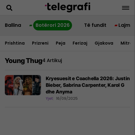
Ballina
Botërori 2026
Të fundit
Lajme
Prishtina
Prizreni
Peja
Ferizaj
Gjakova
Mitrov
Young Thug
4 Artikuj
Kryesuesit e Coachella 2026: Justin
Bieber, Sabrina Carpenter, Karol G
dhe Anyma
Yjet
16/09/2025