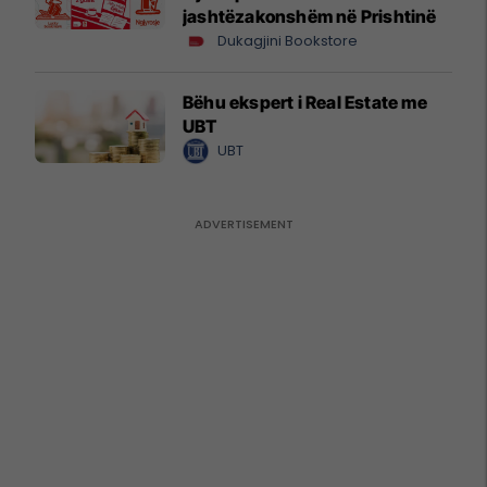
jashtëzakonshëm në Prishtinë
Dukagjini Bookstore
Bëhu ekspert i Real Estate me
UBT
UBT