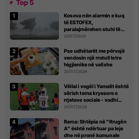
Top 5
Kosova nën alarmin e kuq
të ESTOFEX,
paralajmërohen stuhi të
fuqishme me breshër dhe
21/07/2026
erëra të forta
Pse udhëtarët me përvojë
vendosin një rrotull letre
higjienike në valixhe
20/07/2026
Vëllai i vogël i Yamalit është
sërish tema kryesore e
rrjeteve sociale - vodhi
vëmendjen pas finales së
20/07/2026
Kupës së Botës
Rama: Shtëpia në "Rrugën
A" është ndërtuar pa leje
dhe në pronë komunale