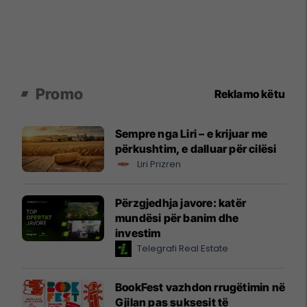
Promo
Reklamo këtu
Sempre nga Liri – e krijuar me
përkushtim, e dalluar për cilësi
Liri Prizren
Përzgjedhja javore: katër
mundësi për banim dhe
investim
Telegrafi Real Estate
BookFest vazhdon rrugëtimin në
Gjilan pas suksesit të