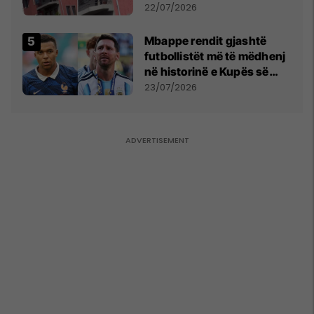
22/07/2026
Mbappe rendit gjashtë
futbollistët më të mëdhenj
në historinë e Kupës së
Botës, Messi mbetet i dyti
23/07/2026