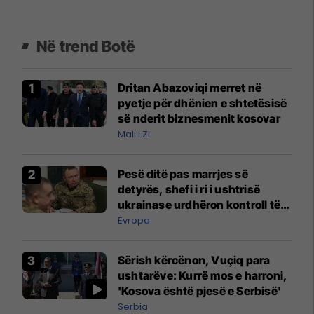
Në trend Botë
Dritan Abazoviqi merret në
pyetje për dhënien e shtetësisë
së nderit biznesmenit kosovar
Mali i Zi
Pesë ditë pas marrjes së
detyrës, shefi i ri i ushtrisë
ukrainase urdhëron kontroll të
madh
Evropa
Sërish kërcënon, Vuçiq para
ushtarëve: Kurrë mos e harroni,
'Kosova është pjesë e Serbisë'
Serbia