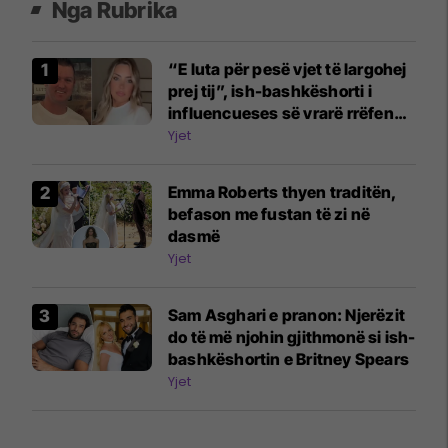
Nga Rubrika
“E luta për pesë vjet të largohej
prej tij”, ish-bashkëshorti i
influencueses së vrarë rrëfen
dramën
Yjet
Emma Roberts thyen traditën,
befason me fustan të zi në
dasmë
Yjet
Sam Asghari e pranon: Njerëzit
do të më njohin gjithmonë si ish-
bashkëshortin e Britney Spears
Yjet