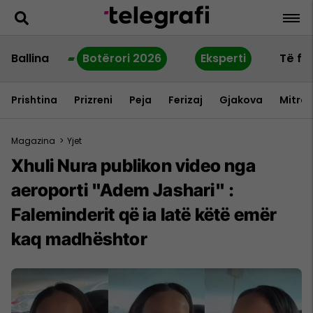
Ballina
Botërori 2026
Eksperti
Të fu
Prishtina
Prizreni
Peja
Ferizaj
Gjakova
Mitrov
Magazina
>
Yjet
Xhuli Nura publikon video nga
aeroporti "Adem Jashari" :
Faleminderit që ia latë këtë emër
kaq madhështor