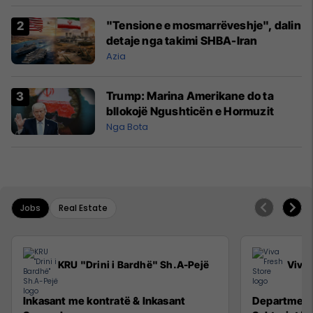
"Tensione e mosmarrëveshje", dalin
detaje nga takimi SHBA-Iran
Azia
Trump: Marina Amerikane do ta
bllokojë Ngushticën e Hormuzit
Nga Bota
Jobs
Real Estate
KRU "Drini i Bardhë" Sh.A-Pejë
Viva 
Inkasant me kontratë & Inkasant
Department