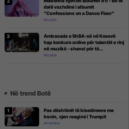
Madonna njofton albumin e ri - do të
dalë vazhdimi i albumit
"Confessions on a Dance Floor"
Muzikë
Ambasada e ShBA-së në Kosovë
hap konkurs online për talentët e rinj
në muzikë - shansi për të
performuar më 4 Korrik
Muzikë
Në trend Botë
Pas dështimit të bisedimeve me
Iranin, vjen reagimi i Trumpit
Amerika