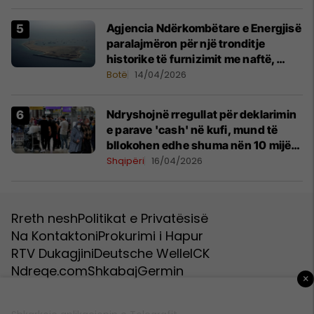
Agjencia Ndërkombëtare e Energjisë
paralajmëron për një tronditje
historike të furnizimit me naftë,
ndërsa lufta me Iranin mbyt tregjet
Botë
14/04/2026
globale
Ndryshojnë rregullat për deklarimin
e parave 'cash' në kufi, mund të
bllokohen edhe shuma nën 10 mijë
euro
Shqipëri
16/04/2026
Rreth nesh
Politikat e Privatësisë
Na Kontaktoni
Prokurimi i Hapur
RTV Dukagjini
Deutsche Welle
ICK
Ndreqe.com
Shkabaj
Germin
×