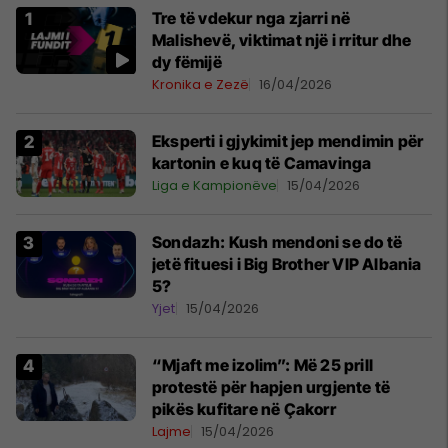
Tre të vdekur nga zjarri në
Malishevë, viktimat një i rritur dhe
dy fëmijë
Kronika e Zezë
16/04/2026
Eksperti i gjykimit jep mendimin për
kartonin e kuq të Camavinga
Liga e Kampionëve
15/04/2026
Sondazh: Kush mendoni se do të
jetë fituesi i Big Brother VIP Albania
5?
Yjet
15/04/2026
“Mjaft me izolim”: Më 25 prill
protestë për hapjen urgjente të
pikës kufitare në Çakorr
Lajme
15/04/2026