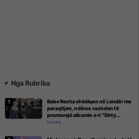
Nga Rubrika
Bebe Rexha shkëlqen në Londër me
paraqitjen, ndërsa vazhdon të
promovojë albumin e ri "Dirty
Blonde"
Muzikë