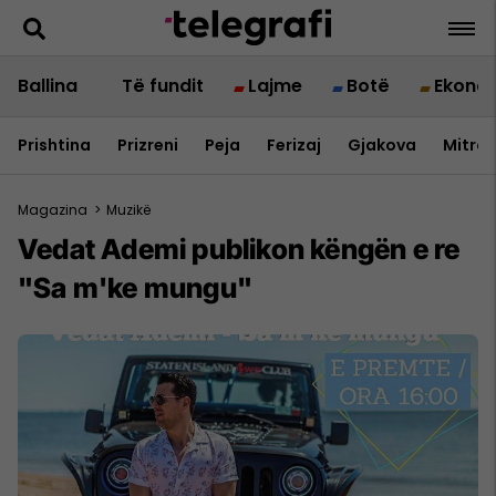
Ballina
Të fundit
Lajme
Botë
Ekono
Prishtina
Prizreni
Peja
Ferizaj
Gjakova
Mitrov
Magazina
>
Muzikë
Vedat Ademi publikon këngën e re
"Sa m'ke mungu"