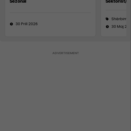
Sezonal
Sektorist/e
Shërbime 
30 Prill 2026
30 Maj 20