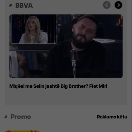
BBVA
"T
Miqësi me Selin jashtë Big Brother? Flet Miri
pa
Promo
Reklamo këtu