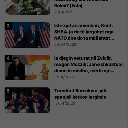
Rolex? (Foto)
29/11/2016
Ish-zyrtari amerikan, Kent:
SHBA-ja do të largohet nga
NATO dhe do ta mbështet
Izraelin në një luftë të
09/04/2026
mundshme me Turqinë në Siri
Ia djegin veturat në Zvicër,
reagon Mozzik: Janë shkaktuar
dëme të mëdha, është një
bandë nga Franca
11/04/2026
Tronditet Barcelona, ylli
spanjoll kërkon largimin
13/04/2026