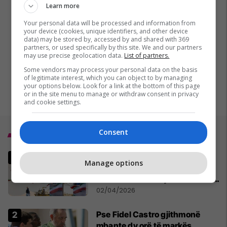
Learn more
Your personal data will be processed and information from
your device (cookies, unique identifiers, and other device
data) may be stored by, accessed by and shared with 369
partners, or used specifically by this site. We and our partners
may use precise geolocation data.
List of partners.
Some vendors may process your personal data on the basis
of legitimate interest, which you can object to by managing
your options below. Look for a link at the bottom of this page
or in the site menu to manage or withdraw consent in privacy
and cookie settings.
Consent
Top 5
Armëpushim apo vazhdim të
Manage options
luftimeve? Lufta në Iran dhe
zhvillimet në Lindjen e Mesme -
MINUTË PAS MINUTE
02/04/2026
Pse Fidel Castro gjithmonë
mbante dy orë të markës