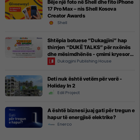
Bëje një foto në Shell dhe fito iPhone
17 Pro Max – nis Shell Kosova
Creator Awards
Shell
Shtëpia botuese “Dukagjini” hap
thirrjen “DUKË TALKS” për nxënës
dhe mësimdhënës - çmimi kryesor,
udhëtim në Angli
Dukagjini Publishing House
Deti nuk është vetëm për verë -
Holiday In 2
Edil Project
A është biznesi juaj gati për tregun e
hapur të energjisë elektrike?
Enerco