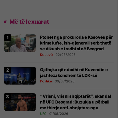
Më të lexuarat
Ftohet nga prokuroria e Kosovës për
krime lufte, ish-gjenerali serb thotë
se dikush e tradhtoi në Beograd
Kosovë
02/08/2026
Gjithçka që ndodhi në Kuvendin e
jashtëzakonshëm të LDK-së
Politikë
30/07/2026
“Vrisni, vrisni shqiptarët”, skandal
në UFC Beograd: Buzukja u përball
me thirrje anti-shqiptare nga
tribunat
UFC
01/08/2026