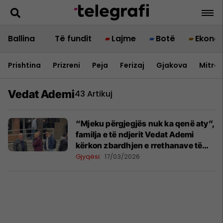
Ballina
Të fundit
Lajme
Botë
Ekono
Prishtina
Prizreni
Peja
Ferizaj
Gjakova
Mitrov
Vedat Ademi
43 Artikuj
“Mjeku përgjegjës nuk ka qenë aty”,
familja e të ndjerit Vedat Ademi
kërkon zbardhjen e rrethanave të
vdekjes
Gjyqësi
17/03/2026