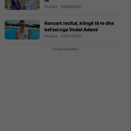
re
Muzikë
29/08/2021
Koncert recital, këngë të re dhe
befasi nga Vedat Ademi
Muzikë
22/07/2021