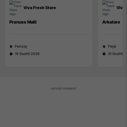
Viva Fresh Store
Viva 
Pranues Malli
Arkatare
Ferizaj
Pejë
19 Gusht 2026
31 Gusht 2