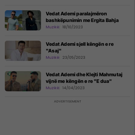
Vedat Ademi paralajmëron
bashkëpunimin me Ergita Bahja
Muzikë
18/10/2023
Vedat Ademi sjell këngën e re
"Asaj"
Muzikë
23/05/2023
Vedat Ademi dhe Klejti Mahmutaj
vijnë me këngën e re "E dua"
Muzikë
14/04/2023