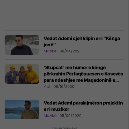
Vedat Ademi sjell klipin e ri "Kënga
jonë"
Muzikë
08/04/2021
'Stupcat' me humor e këngë
përkrahin Përfaqësuesen e Kosovës
para ndeshjes me Maqedoninë e
Veriut
Yjet
08/10/2020
Vedat Ademi paralajmëron projektin
e ri muzikor
Muzikë
05/09/2020