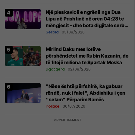
Një pleskavicë e ngrënë nga Dua
Lipa në Prishtinë në orën 04:28 të
mëngjesit - dhe bota digjitale serbe
shpall gjendjen e luftës
Serbia
03/08/2026
Mirlind Daku mes lotëve
përshëndetet me Rubin Kazanin, do
të fitojë miliona te Spartak Moska
Ligat tjera
02/08/2026
"Nëse është përfshirë, ka gabuar
rëndë, nuk i falet", Abdixhiku i çon
“selam” Përparim Ramës
Politikë
30/07/2026