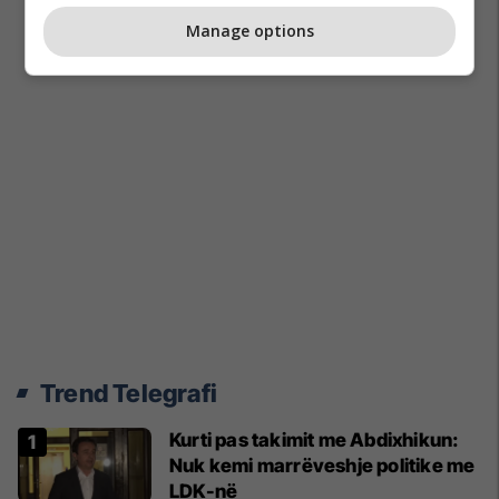
Manage options
Trend Telegrafi
Kurti pas takimit me Abdixhikun:
Nuk kemi marrëveshje politike me
LDK-në