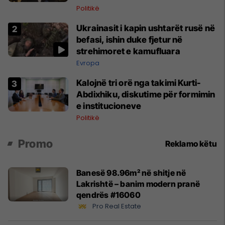
Politikë
Ukrainasit i kapin ushtarët rusë në
befasi, ishin duke fjetur në
strehimoret e kamufluara
Evropa
Kalojnë tri orë nga takimi Kurti-
Abdixhiku, diskutime për formimin
e institucioneve
Politikë
Promo
Reklamo këtu
Banesë 98.96m² në shitje në
Lakrishtë – banim modern pranë
qendrës #16060
Pro Real Estate