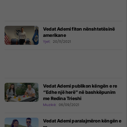
Vedat Ademi fiton nënshtetësinë
amerikane
Yjet
20/11/2021
Vedat Ademi publikon këngën e re
“Edhe një herë” në bashkëpunim
me Redina Trieshi
Muzikë
06/09/2021
Vedat Ademi paralajmëron këngën e