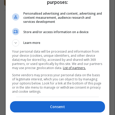
purposes:
Muzikë
25/03/2019
Personalised advertising and content, advertising and
content measurement, audience research and
1
services development
Store and/or access information on a device
Learn more
Your personal data will be processed and information from
your device (cookies, unique identifiers, and other device
data) may be stored by, accessed by and shared with 369
partners, or used specifically by this site. We and our partners
may use precise geolocation data.
List of partners.
Some vendors may process your personal data on the basis
of legitimate interest, which you can object to by managing
your options below. Look for a link at the bottom of this page
or in the site menu to manage or withdraw consent in privacy
and cookie settings.
Consent