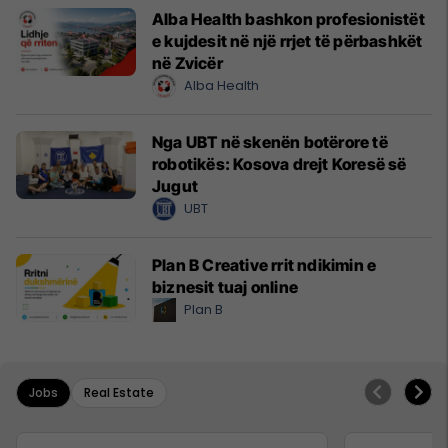
Alba Health bashkon profesionistët
e kujdesit në një rrjet të përbashkët
në Zvicër
Alba Health
Nga UBT në skenën botërore të
robotikës: Kosova drejt Koresë së
Jugut
UBT
Plan B Creative rrit ndikimin e
biznesit tuaj online
Plan B
Jobs
Real Estate