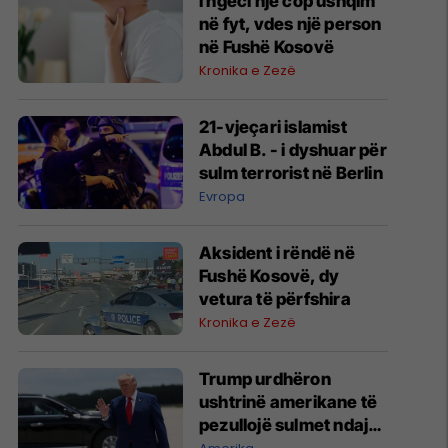
I ngeci një cop ushqim
në fyt, vdes një person
në Fushë Kosovë
Kronika e Zezë
21-vjeçari islamist
Abdul B. - i dyshuar për
sulm terrorist në Berlin
Evropa
Aksident i rëndë në
Fushë Kosovë, dy
vetura të përfshira
Kronika e Zezë
Trump urdhëron
ushtrinë amerikane të
pezullojë sulmet ndaj