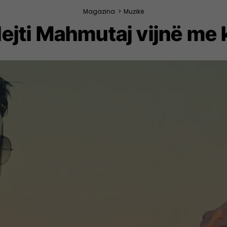
Magazina
>
Muzikë
ejti Mahmutaj vijnë me 