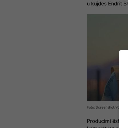
u kujdes Endrit S
Foto: Screenshot/YouTub
Producimi është 