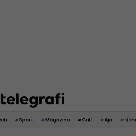
ech
Sport
Magazina
Cult
Ajo
Life