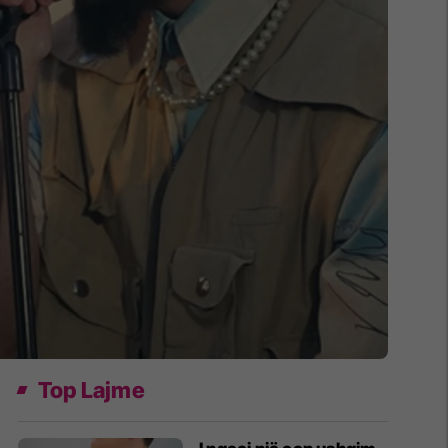
Top Lajme