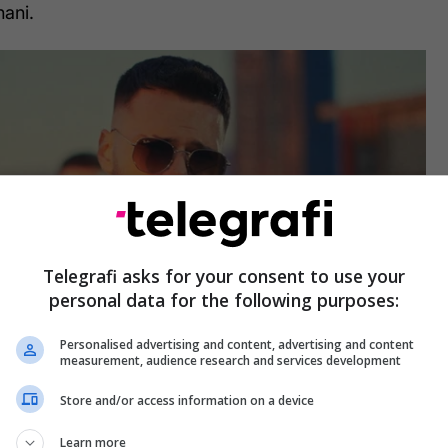
hani.
Telegrafi asks for your consent to use your
personal data for the following purposes:
Personalised advertising and content, advertising and content
measurement, audience research and services development
e
Store and/or access information on a device
realizuar nga John Vare Ride me video të
Learn more