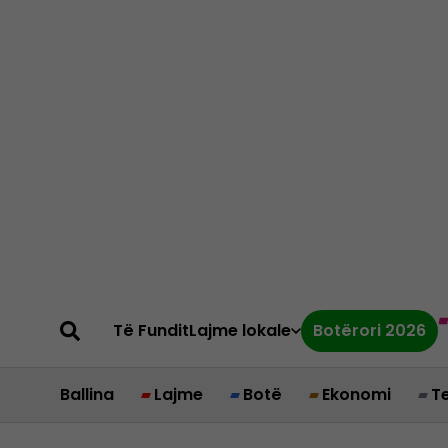
Të Fundit
Lajme lokale
Botërori 2026
Ballina
Lajme
Botë
Ekonomi
T