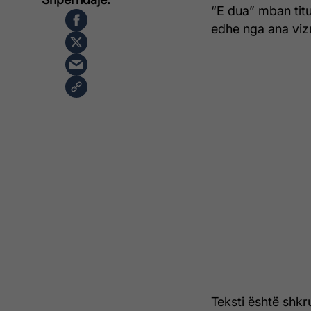
“E dua” mban titul
edhe nga ana viz
Teksti është shk