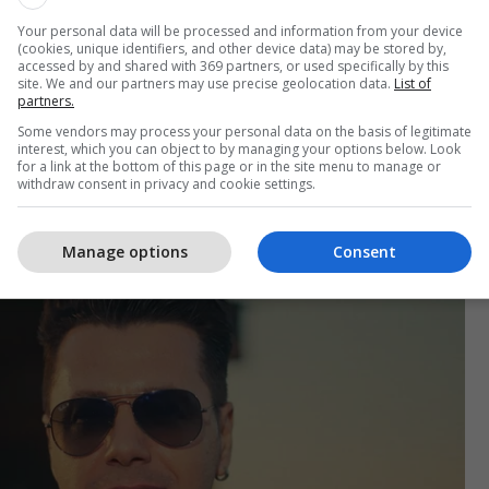
lira Baholli.
Your personal data will be processed and information from your device
(cookies, unique identifiers, and other device data) may be stored by,
accessed by and shared with 369 partners, or used specifically by this
site. We and our partners may use precise geolocation data.
List of
partners.
Të gjitha lajmet nga Estrada
Some vendors may process your personal data on the basis of legitimate
Shqiptare
interest, which you can object to by managing your options below. Look
for a link at the bottom of this page or in the site menu to manage or
withdraw consent in privacy and cookie settings.
ë cilësuar i duhur për faktin se artistët pëlqehen
Manage options
Consent
 për vokalin e tyre.