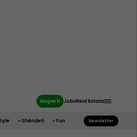
Eksperti
Jobs
Real Estate
style
Shëndeti
Fun
Newsletter