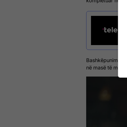
kompletuar nga Ed
Bashkëpunimi ësht
në masë të madhe