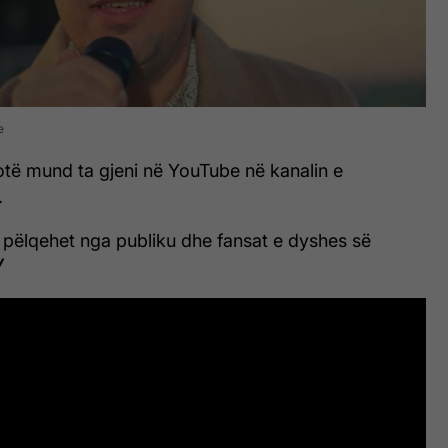
e
otë mund ta gjeni në YouTube në kanalin e
.
 pëlqehet nga publiku dhe fansat e dyshes së