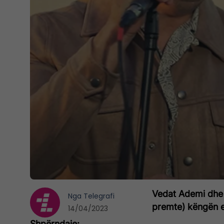
Vedat Ademi dhe 
Nga
Telegrafi
premte) këngën e
14/04/2023