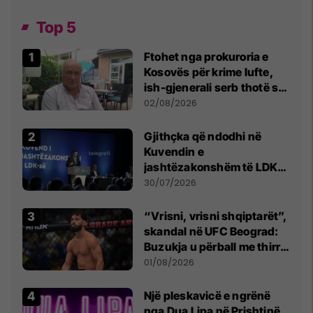
Top 5
Ftohet nga prokuroria e
Kosovës për krime lufte,
ish-gjenerali serb thotë se
dikush e tradhtoi në
02/08/2026
Beograd
Gjithçka që ndodhi në
Kuvendin e
jashtëzakonshëm të LDK-
së
30/07/2026
“Vrisni, vrisni shqiptarët”,
skandal në UFC Beograd:
Buzukja u përball me thirrje
anti-shqiptare nga
01/08/2026
tribunat
Një pleskavicë e ngrënë
nga Dua Lipa në Prishtinë