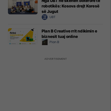
Nga UBT në skenën botërore të
robotikës: Kosova drejt Koresë
së Jugut
UBT
Plan B Creative rrit ndikimin e
biznesit tuaj online
Plan B