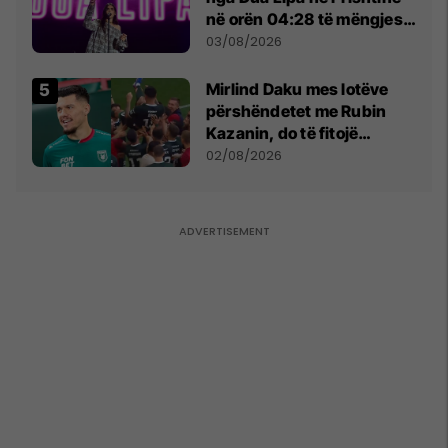
në orën 04:28 të mëngjesit
- dhe bota digjitale serbe
03/08/2026
shpall gjendjen e luftës
Mirlind Daku mes lotëve
përshëndetet me Rubin
Kazanin, do të fitojë
miliona te Spartak Moska
02/08/2026