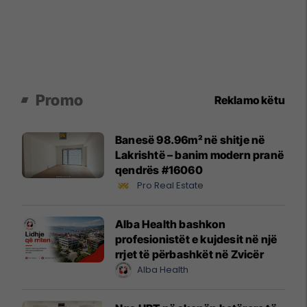
Promo
Reklamo këtu
Banesë 98.96m² në shitje në
Lakrishtë – banim modern pranë
qendrës #16060
Pro Real Estate
Alba Health bashkon
profesionistët e kujdesit në një
rrjet të përbashkët në Zvicër
Alba Health