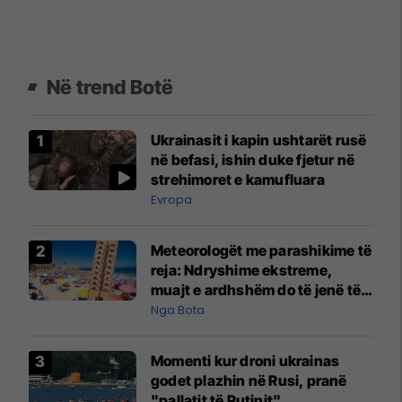
Në trend Botë
Ukrainasit i kapin ushtarët rusë
në befasi, ishin duke fjetur në
strehimoret e kamufluara
Evropa
Meteorologët me parashikime të
reja: Ndryshime ekstreme,
muajt e ardhshëm do të jenë të
pazakontë
Nga Bota
Momenti kur droni ukrainas
godet plazhin në Rusi, pranë
"pallatit të Putinit"