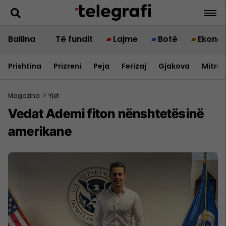
Ballina
Të fundit
Lajme
Botë
Ekono
Prishtina
Prizreni
Peja
Ferizaj
Gjakova
Mitrov
Magazina
>
Yjet
Vedat Ademi fiton nënshtetësinë
amerikane