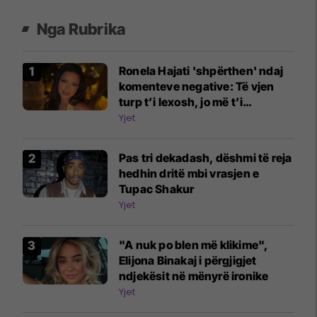
Nga Rubrika
Ronela Hajati 'shpërthen' ndaj
komenteve negative: Të vjen
turp t’i lexosh, jo më t’i
shkruash
Yjet
Pas tri dekadash, dëshmi të reja
hedhin dritë mbi vrasjen e
Tupac Shakur
Yjet
"A nuk po blen më klikime",
Elijona Binakaj i përgjigjet
ndjekësit në mënyrë ironike
Yjet