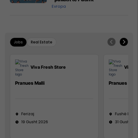
Evropa
Jobs
Real Estate
Viva Fresh Store
Viva F
Pranues Malli
Pranues mall
Ferizaj
Fushë Koso
19 Gusht 2026
31 Gusht 20