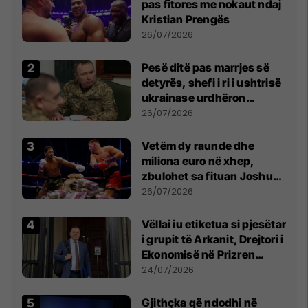
pas fitores me nokaut ndaj
Kristian Prengës
26/07/2026
Pesë ditë pas marrjes së
detyrës, shefi i ri i ushtrisë
ukrainase urdhëron
kontroll të madh
26/07/2026
Vetëm dy raunde dhe
miliona euro në xhep,
zbulohet sa fituan Joshua
e Prenga
26/07/2026
Vëllai iu etiketua si pjesëtar
i grupit të Arkanit, Drejtori i
Ekonomisë në Prizren
mohon pretendimet
24/07/2026
Gjithçka që ndodhi në