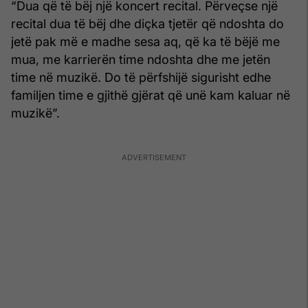
“Dua që të bëj një koncert recital. Përveçse një
recital dua të bëj dhe diçka tjetër që ndoshta do
jetë pak më e madhe sesa aq, që ka të bëjë me
mua, me karrierën time ndoshta dhe me jetën
time në muzikë. Do të përfshijë sigurisht edhe
familjen time e gjithë gjërat që unë kam kaluar në
muzikë”.