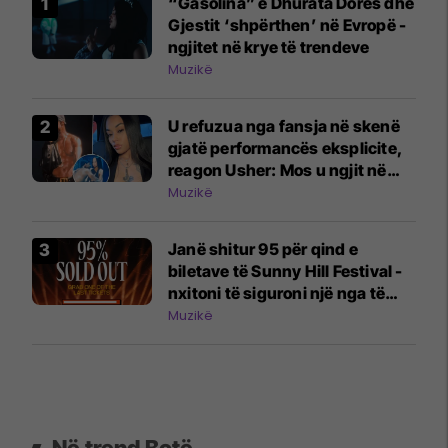
“Gasolina” e Dhurata Dorës dhe
Gjestit ‘shpërthen’ në Evropë -
ngjitet në krye të trendeve
Muzikë
U refuzua nga fansja në skenë
gjatë performancës eksplicite,
reagon Usher: Mos u ngjit në
skenë nëse nuk do të jesh aty
Muzikë
Janë shitur 95 për qind e
biletave të Sunny Hill Festival -
nxitoni të siguroni një nga të
fundit
Muzikë
Në trend Botë