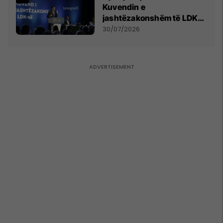
Kuvendin e
jashtëzakonshëm të LDK-
së
30/07/2026