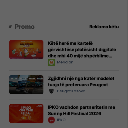
Promo
Reklamo këtu
Këtë herë me kartelë
gërvishtëse plotësisht digjitale
dhe mbi 40 mijë shpërblime
instant!
Meridian
Zgjidhni një nga katër modelet
tuaja të preferuara Peugeot
Peugot Kosova
IPKO vazhdon partneritetin me
Sunny Hill Festival 2026
IPKO