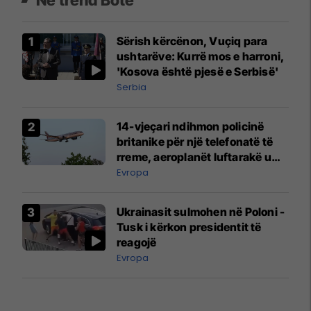
Sërish kërcënon, Vuçiq para
ushtarëve: Kurrë mos e harroni,
'Kosova është pjesë e Serbisë'
Serbia
14-vjeçari ndihmon policinë
britanike për një telefonatë të
rreme, aeroplanët luftarakë u
ngritën në ajër për të
Evropa
interceptuar fluturaken e Qatar
Airways që po shkonte drejt
Ukrainasit sulmohen në Poloni -
Mançesterit
Tusk i kërkon presidentit të
reagojë
Evropa