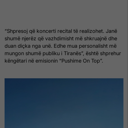
“Shpresoj që koncerti recital të realizohet. Janë
shumë njerëz që vazhdimisht më shkruajnë dhe
duan diçka nga unë. Edhe mua personalisht më
mungon shumë publiku i Tiranës”, është shprehur
këngëtari në emisionin “Pushime On Top”.