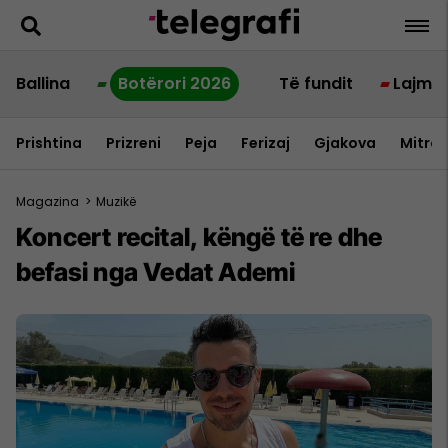
Ballina
Botërori 2026
Të fundit
Lajme
Prishtina
Prizreni
Peja
Ferizaj
Gjakova
Mitrov
Magazina
>
Muzikë
Koncert recital, këngë të re dhe
befasi nga Vedat Ademi