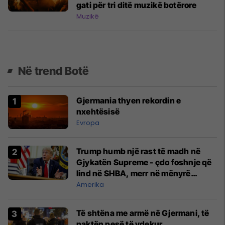
gati për tri ditë muzikë botërore
Muzikë
Në trend Botë
Gjermania thyen rekordin e
nxehtësisë
Evropa
Trump humb një rast të madh në
Gjykatën Supreme - çdo foshnje që
lind në SHBA, merr në mënyrë
automatike shtetësinë amerikane
Amerika
Të shtëna me armë në Gjermani, të
paktën pesë të vdekur