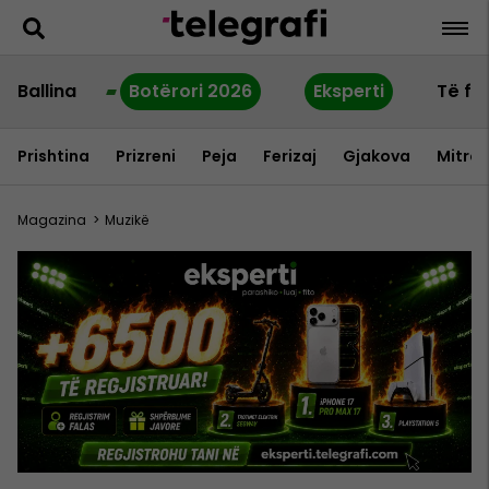
Ballina
Botërori 2026
Eksperti
Të fu
Prishtina
Prizreni
Peja
Ferizaj
Gjakova
Mitrov
Magazina
>
Muzikë