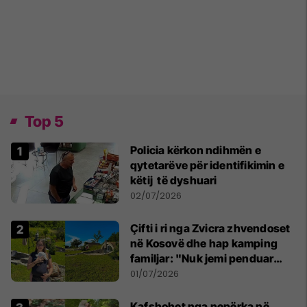
Top 5
Policia kërkon ndihmën e
qytetarëve për identifikimin e
këtij të dyshuari
02/07/2026
Çifti i ri nga Zvicra zhvendoset
në Kosovë dhe hap kamping
familjar: "Nuk jemi penduar
asnjë ditë"
01/07/2026
Kafshohet nga nepërka në