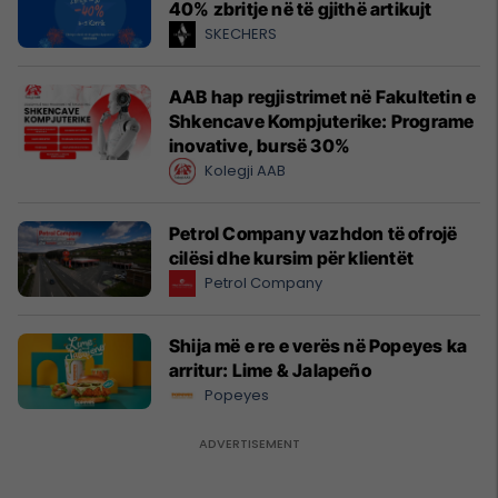
40% zbritje në të gjithë artikujt
SKECHERS
AAB hap regjistrimet në Fakultetin e
Shkencave Kompjuterike: Programe
inovative, bursë 30%
Kolegji AAB
Petrol Company vazhdon të ofrojë
cilësi dhe kursim për klientët
Petrol Company
Shija më e re e verës në Popeyes ka
arritur: Lime & Jalapeño
Popeyes