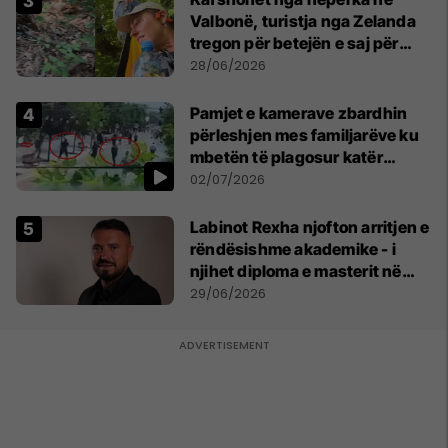
Valbonë, turistja nga Zelanda
tregon për betejën e saj për
mbijetesë
28/06/2026
Pamjet e kamerave zbardhin
përleshjen mes familjarëve ku
mbetën të plagosur katër
persona
02/07/2026
Labinot Rexha njofton arritjen e
rëndësishme akademike - i
njihet diploma e masterit në
Psikologji në Zvicër
29/06/2026