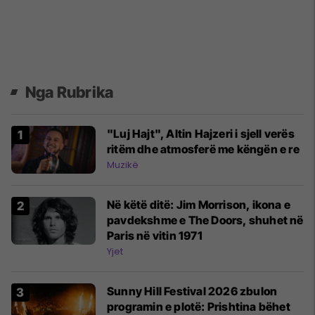
Nga Rubrika
"Luj Hajt", Altin Hajzeri i sjell verës
ritëm dhe atmosferë me këngën e re
Muzikë
Në këtë ditë: Jim Morrison, ikona e
pavdekshme e The Doors, shuhet në
Paris në vitin 1971
Yjet
Sunny Hill Festival 2026 zbulon
programin e plotë: Prishtina bëhet