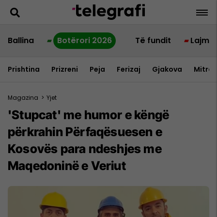
Ballina
Botërori 2026
Të fundit
Lajme
Prishtina
Prizreni
Peja
Ferizaj
Gjakova
Mitrov
Magazina
>
Yjet
'Stupcat' me humor e këngë
përkrahin Përfaqësuesen e
Kosovës para ndeshjes me
Maqedoninë e Veriut