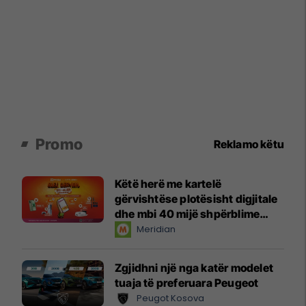
Promo
Reklamo këtu
Këtë herë me kartelë
gërvishtëse plotësisht digjitale
dhe mbi 40 mijë shpërblime
instant!
Meridian
Zgjidhni një nga katër modelet
tuaja të preferuara Peugeot
Peugot Kosova