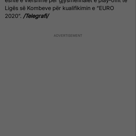
është e vlefshme për gjysmëfinalet e play-offit të
Ligës së Kombeve për kualifikimin e “EURO
2020”.
/Telegrafi/