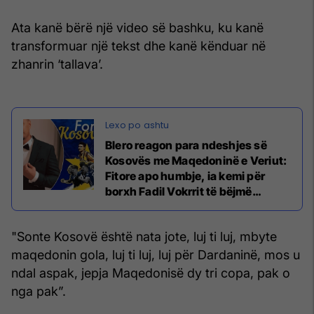
Ata kanë bërë një video së bashku, ku kanë
transformuar një tekst dhe kanë kënduar në
zhanrin ‘tallava’.
Blero reagon para ndeshjes së
Kosovës me Maqedoninë e Veriut:
Fitore apo humbje, ia kemi për
borxh Fadil Vokrrit të bëjmë
maksimumin
"Sonte Kosovë është nata jote, luj ti luj, mbyte
maqedonin gola, luj ti luj, luj për Dardaninë, mos u
ndal aspak, jepja Maqedonisë dy tri copa, pak o
nga pak”.