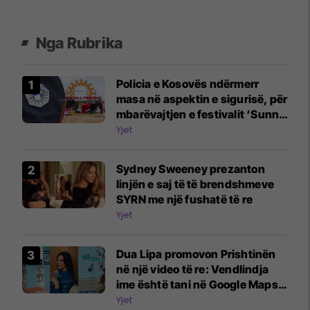
Nga Rubrika
Policia e Kosovës ndërmerr
masa në aspektin e sigurisë, për
mbarëvajtjen e festivalit ‘Sunny
Hill-2026’
Yjet
Sydney Sweeney prezanton
linjën e saj të të brendshmeve
SYRN me një fushatë të re
Yjet
Dua Lipa promovon Prishtinën
në një video të re: Vendlindja
ime është tani në Google Maps
Street View
Yjet