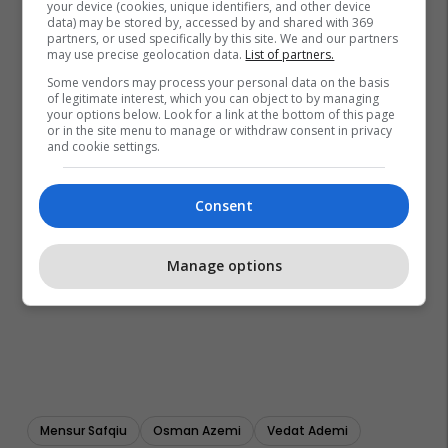
your device (cookies, unique identifiers, and other device
data) may be stored by, accessed by and shared with 369
partners, or used specifically by this site. We and our partners
may use precise geolocation data.
List of partners.
Some vendors may process your personal data on the basis
of legitimate interest, which you can object to by managing
your options below. Look for a link at the bottom of this page
or in the site menu to manage or withdraw consent in privacy
and cookie settings.
Consent
Manage options
Mensur Safqiu
Osman Azemi
Vedat Ademi