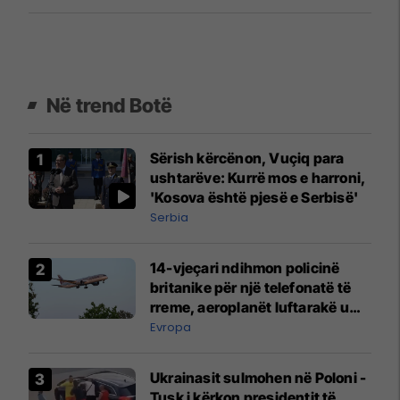
Në trend Botë
Sërish kërcënon, Vuçiq para
ushtarëve: Kurrë mos e harroni,
'Kosova është pjesë e Serbisë'
Serbia
14-vjeçari ndihmon policinë
britanike për një telefonatë të
rreme, aeroplanët luftarakë u
ngritën në ajër për të
Evropa
interceptuar fluturaken e Qatar
Airways që po shkonte drejt
Ukrainasit sulmohen në Poloni -
Mançesterit
Tusk i kërkon presidentit të