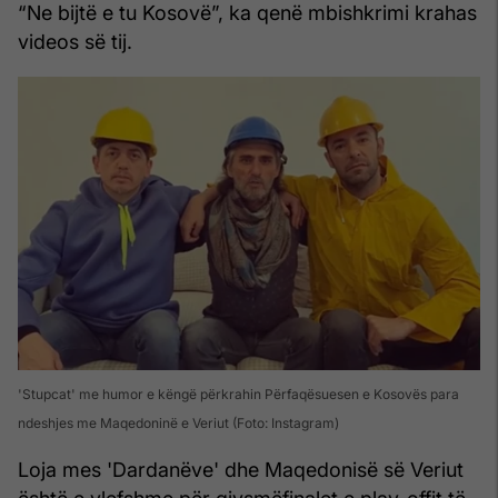
“Ne bijtë e tu Kosovë”, ka qenë mbishkrimi krahas
videos së tij.
'Stupcat' me humor e këngë përkrahin Përfaqësuesen e Kosovës para
ndeshjes me Maqedoninë e Veriut (Foto: Instagram)
Loja mes 'Dardanëve' dhe Maqedonisë së Veriut