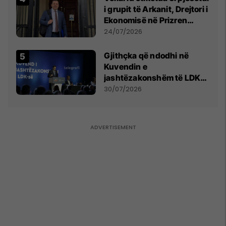
i grupit të Arkanit, Drejtori i
Ekonomisë në Prizren
mohon pretendimet
24/07/2026
Gjithçka që ndodhi në
Kuvendin e
jashtëzakonshëm të LDK-
së
30/07/2026