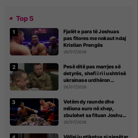
Top 5
Fjalët e para të Joshuas
pas fitores me nokaut ndaj
Kristian Prengës
26/07/2026
Pesë ditë pas marrjes së
detyrës, shefi i ri i ushtrisë
ukrainase urdhëron
kontroll të madh
26/07/2026
Vetëm dy raunde dhe
miliona euro në xhep,
zbulohet sa fituan Joshua
e Prenga
26/07/2026
Vëllai iu etiketua si pjesëtar