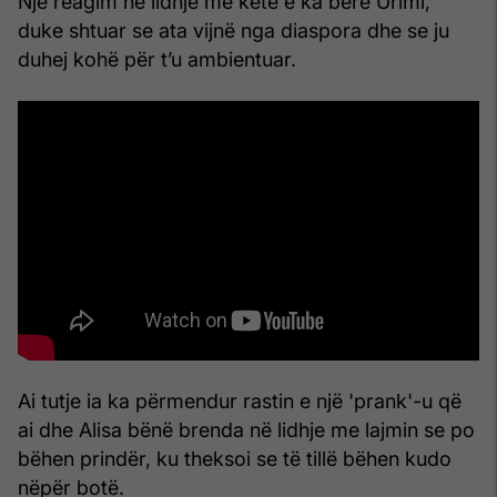
Një reagim në lidhje me këtë e ka bërë Urimi,
duke shtuar se ata vijnë nga diaspora dhe se ju
duhej kohë për t’u ambientuar.
Ai tutje ia ka përmendur rastin e një 'prank'-u që
ai dhe Alisa bënë brenda në lidhje me lajmin se po
bëhen prindër, ku theksoi se të tillë bëhen kudo
nëpër botë.