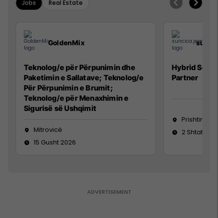
Jobs
Real Estate
GoldenMix
sunci
Teknolog/e për Përpunimin dhe
Hybrid Senio
Paketimin e Sallatave; Teknolog/e
Partner
Për Përpunimin e Brumit;
Teknolog/e për Menaxhimin e
Sigurisë së Ushqimit
Prishtinë
Mitrovicë
2 Shtator 2
15 Gusht 2026