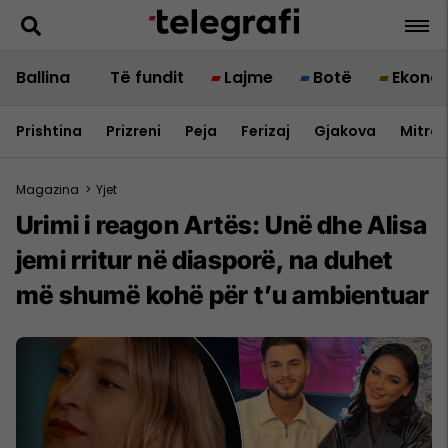
Ballina
Të fundit
Lajme
Botë
Ekono
Prishtina
Prizreni
Peja
Ferizaj
Gjakova
Mitrov
Magazina
>
Yjet
Urimi i reagon Artës: Unë dhe Alisa
jemi rritur në diasporë, na duhet
më shumë kohë për t’u ambientuar