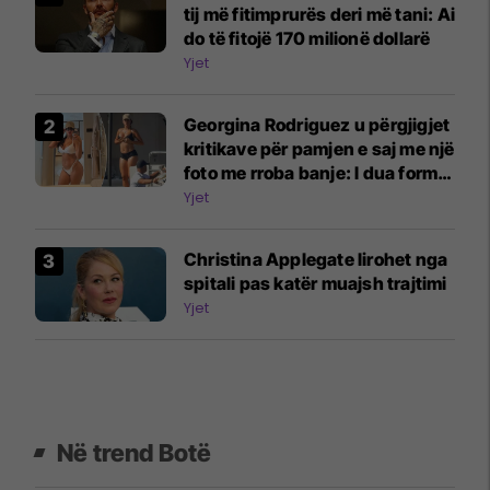
tij më fitimprurës deri më tani: Ai
do të fitojë 170 milionë dollarë
Yjet
Georgina Rodriguez u përgjigjet
kritikave për pamjen e saj me një
foto me rroba banje: I dua format
e mia trupore
Yjet
Christina Applegate lirohet nga
spitali pas katër muajsh trajtimi
Yjet
Në trend Botë