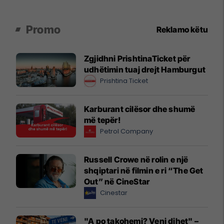
Promo
Reklamo këtu
Zgjidhni PrishtinaTicket për
udhëtimin tuaj drejt Hamburgut
Prishtina Ticket
Karburant cilësor dhe shumë
më tepër!
Petrol Company
Russell Crowe në rolin e një
shqiptari në filmin e ri “The Get
Out” në CineStar
Cinestar
"A po takohemi? Veni dihet" –