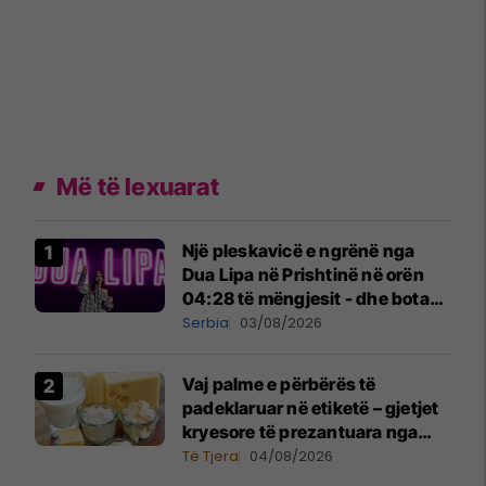
Më të lexuarat
Një pleskavicë e ngrënë nga
Dua Lipa në Prishtinë në orën
04:28 të mëngjesit - dhe bota
digjitale serbe shpall gjendjen e
Serbia
03/08/2026
luftës
Vaj palme e përbërës të
padeklaruar në etiketë – gjetjet
kryesore të prezantuara nga
AUV-i pas kontrollit në sektorin
Të Tjera
04/08/2026
e qumështit