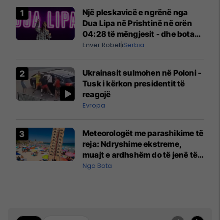
Një pleskavicë e ngrënë nga
Dua Lipa në Prishtinë në orën
04:28 të mëngjesit - dhe bota
digjitale serbe shpall gjendjen e
Enver Robelli
Serbia
luftës
Ukrainasit sulmohen në Poloni -
Tusk i kërkon presidentit të
reagojë
Evropa
Meteorologët me parashikime të
reja: Ndryshime ekstreme,
muajt e ardhshëm do të jenë të
pazakontë
Nga Bota