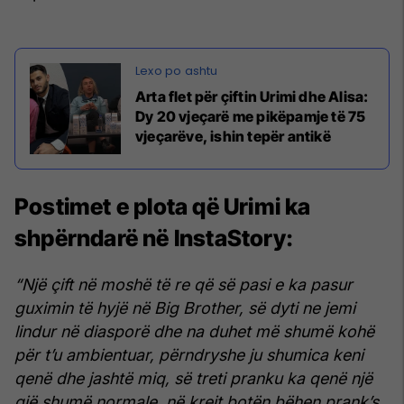
Arta flet për çiftin Urimi dhe Alisa:
Dy 20 vjeçarë me pikëpamje të 75
vjeçarëve, ishin tepër antikë
Postimet e plota që Urimi ka
shpërndarë në InstaStory:
“Një çift në moshë të re që së pasi e ka pasur
guximin të hyjë në Big Brother, së dyti ne jemi
lindur në diasporë dhe na duhet më shumë kohë
për t’u ambientuar, përndryshe ju shumica keni
qenë dhe jashtë miq, së treti pranku ka qenë një
gjë shumë normale, në krejt botën bëhen prank’s