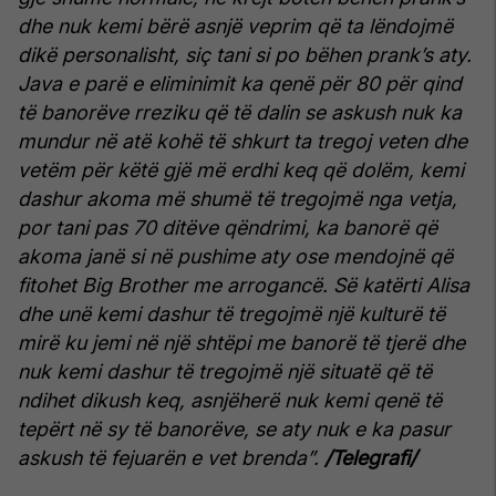
dhe nuk kemi bërë asnjë veprim që ta lëndojmë
dikë personalisht, siç tani si po bëhen prank’s aty.
Java e parë e eliminimit ka qenë për 80 për qind
të banorëve rreziku që të dalin se askush nuk ka
mundur në atë kohë të shkurt ta tregoj veten dhe
vetëm për këtë gjë më erdhi keq që dolëm, kemi
dashur akoma më shumë të tregojmë nga vetja,
por tani pas 70 ditëve qëndrimi, ka banorë që
akoma janë si në pushime aty ose mendojnë që
fitohet Big Brother me arrogancë.
Së katërti Alisa
dhe unë kemi dashur të tregojmë një kulturë të
mirë ku jemi në një shtëpi me banorë të tjerë dhe
nuk kemi dashur të tregojmë një situatë që të
ndihet dikush keq, asnjëherë nuk kemi qenë të
tepërt në sy të banorëve, se aty nuk e ka pasur
askush të fejuarën e vet brenda”.
/Telegrafi/