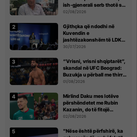
ish-gjenerali serb thotë se
dikush e tradhtoi në
02/08/2026
Beograd
Gjithçka që ndodhi në
Kuvendin e
jashtëzakonshëm të LDK-
së
30/07/2026
“Vrisni, vrisni shqiptarët”,
skandal në UFC Beograd:
Buzukja u përball me thirrje
anti-shqiptare nga
01/08/2026
tribunat
Mirlind Daku mes lotëve
përshëndetet me Rubin
Kazanin, do të fitojë
miliona te Spartak Moska
02/08/2026
"Nëse është përfshirë, ka