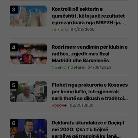
Kontrolli në sektorin e
qumështit, këto janë rezultatet
e prezantuara nga MBPZH-ja
dhe AUV
Të Tjera
04/08/2026
Rodri merr vendimin për klubin e
radhës, zgjedh mes Real
Madridit dhe Barcelonës
Ndërkombëtare
04/08/2026
Ftohet nga prokuroria e Kosovës
për krime lufte, ish-gjenerali
serb thotë se dikush e tradhtoi
në Beograd
Kosovë
02/08/2026
​Deklarata skandaloze e Daçiqit
më 2020: Çka t'u bëjmë
serbëve që tregojnë ku janë