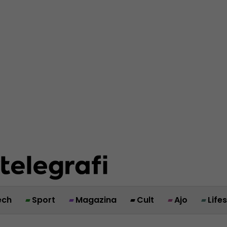
ech
Sport
Magazina
Cult
Ajo
Life