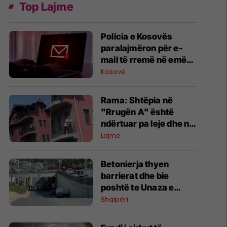
Top Lajme
Policia e Kosovës
paralajmëron për e-
mail të rremë në emër
të drejtorit të
Kosovë
Përgjithshëm
Rama: Shtëpia në
"Rrugën A" është
ndërtuar pa leje dhe në
pronë komunale
Lajme
Betonierja thyen
barrierat dhe bie
poshtë te Unaza e
Madhe në Tiranë,
Shqipëri
dyshohet për viktima