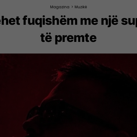
Magazina
>
Muzikë
het fuqishëm me një sup
të premte