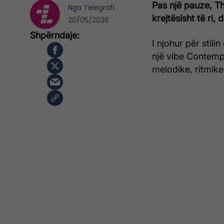
Pas një pauze, Th
Nga
Telegrafi
krejtësisht të ri,
20/05/2026
I njohur për stili
një vibe Contemp
melodike, ritmik