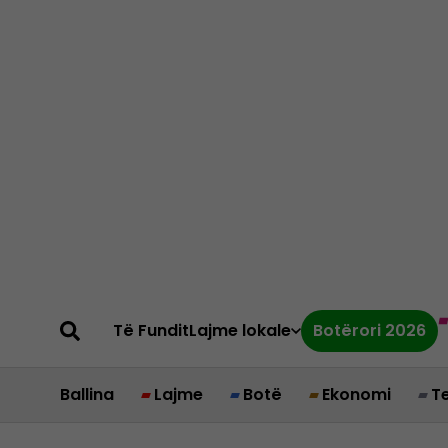
Të Fundit
Lajme lokale
Botërori 2026
Ballina
Lajme
Botë
Ekonomi
T