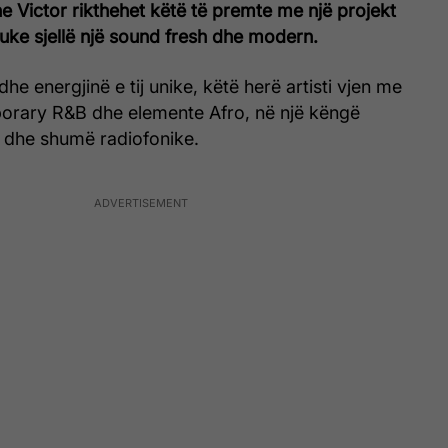
e Victor rikthehet këtë të premte me një projekt
 duke sjellë një sound fresh dhe modern.
n dhe energjinë e tij unike, këtë herë artisti vjen me
orary R&B dhe elemente Afro, në një këngë
e dhe shumë radiofonike.