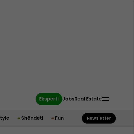
Eksperti
Jobs
Real Estate
style
Shëndeti
Fun
Newsletter