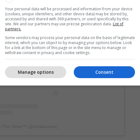
Your personal data will be processed and information from your device
(cookies, unique identifiers, and other device data) may be stored by,
accessed by and shared with 369 partners, or used specifically by this
site. We and our partners may use precise geolocation data.
List of
partners.
Some vendors may process your personal data on the basis of legitimate
interest, which you can object to by managing your options below. Look
for a link at the bottom of this page or in the site menu to manage or
withdraw consent in privacy and cookie settings.
is post on Instagram
Manage options
Consent
 The Victor™️ (@viclikevictor)