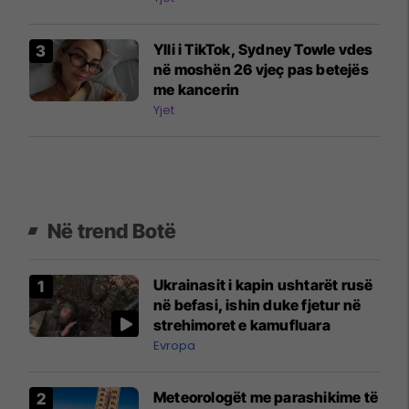
Ylli i TikTok, Sydney Towle vdes
në moshën 26 vjeç pas betejës
me kancerin
Yjet
Në trend Botë
Ukrainasit i kapin ushtarët rusë
në befasi, ishin duke fjetur në
strehimoret e kamufluara
Evropa
Meteorologët me parashikime të