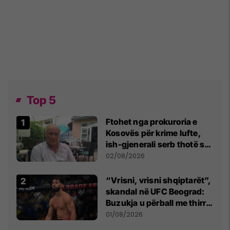
Top 5
Ftohet nga prokuroria e
Kosovës për krime lufte,
ish-gjenerali serb thotë se
dikush e tradhtoi në
02/08/2026
Beograd
“Vrisni, vrisni shqiptarët”,
skandal në UFC Beograd:
Buzukja u përball me thirrje
anti-shqiptare nga
01/08/2026
tribunat