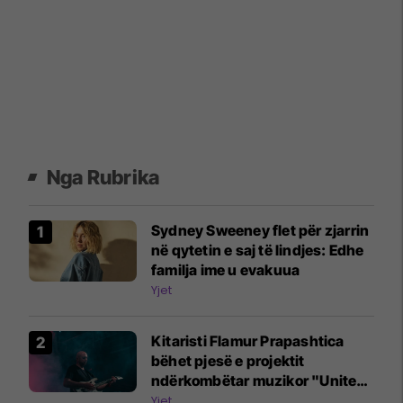
Nga Rubrika
Sydney Sweeney flet për zjarrin
në qytetin e saj të lindjes: Edhe
familja ime u evakuua
Yjet
Kitaristi Flamur Prapashtica
bëhet pjesë e projektit
ndërkombëtar muzikor "United
Song"
Yjet