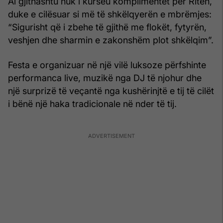
Ai gjithashtu nuk i kurseu komplimentet për Ritën,
duke e cilësuar si më të shkëlqyerën e mbrëmjes:
“Sigurisht që i zbehe të gjithë me flokët, fytyrën,
veshjen dhe sharmin e zakonshëm plot shkëlqim”.
Festa e organizuar në një vilë luksoze përfshinte
performanca live, muzikë nga DJ të njohur dhe
një surprizë të veçantë nga kushërinjtë e tij të cilët
i bënë një haka tradicionale në nder të tij.