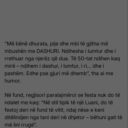
“Më bënë dhurata, pije dhe mbi të gjitha më
mbushën me DASHURI. Ndihesha i lumtur dhe i
rrethuar nga njerëz që dua. Të 50-tat ndihen kaq
mirë – ndihem i dashur, i lumtur, i ri... dhe i
pashëm. Edhe pse gjuri më dhemb”, tha ai me
humor.
Në fund, regjisori paralajmëroi se festa nuk do të
ndalet me kaq: “Në stil tipik të një Luani, do të
festoj deri në fund të vitit, ndaj nëse e keni
ditëlindjen nga tani deri në dhjetor – bëhuni gati të
më lini rrugë”.