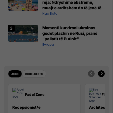
reja: Ndryshime ekstreme,
muajt e ardhshëm do të jenë të
pazakontë
Nga Bota
Momenti kur droni ukrainas
godet plazhin në Rusi, pranë
"pallatit të Putinit"
Evropa
Jobs
Real Estate
Padel Zone
Flex B
Recepsionist/e
Architect