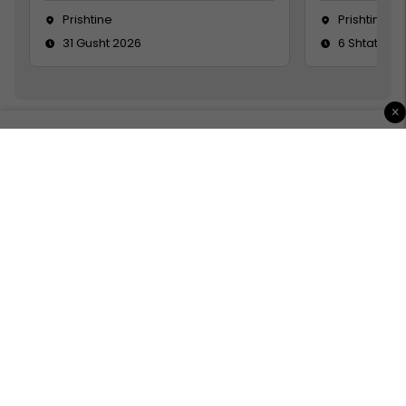
Prishtine
Prishtinë
31 Gusht 2026
6 Shtator 2
×