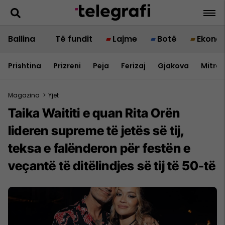
Ballina
Të fundit
Lajme
Botë
Ekono
Prishtina
Prizreni
Peja
Ferizaj
Gjakova
Mitrov
Magazina
>
Yjet
Taika Waititi e quan Rita Orën
lideren supreme të jetës së tij,
teksa e falënderon për festën e
veçantë të ditëlindjes së tij të 50-të