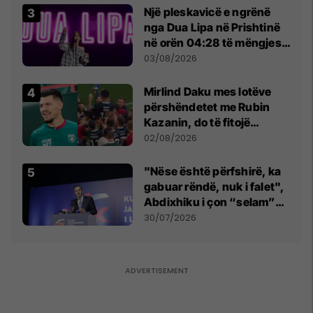
Një pleskavicë e ngrënë
nga Dua Lipa në Prishtinë
në orën 04:28 të mëngjesit
- dhe bota digjitale serbe
03/08/2026
shpall gjendjen e luftës
Mirlind Daku mes lotëve
përshëndetet me Rubin
Kazanin, do të fitojë
miliona te Spartak Moska
02/08/2026
"Nëse është përfshirë, ka
gabuar rëndë, nuk i falet",
Abdixhiku i çon “selam”
Përparim Ramës
30/07/2026