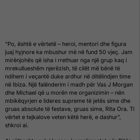
“Po, është e vërtetë – heroi, mentori dhe figura
juaj hyjnore ka mbushur më në fund 50 vjeç. Jam
mirënjohës që isha i rrethuar nga një grup kaq i
mrekullueshëm njerëzish, të cilët më bënë të
ndihem i veçantë duke ardhur në ditëlindjen time
në Ibiza. Një falënderim i madh për Vas J Morgan
dhe Michael që u morën me organizimin – nën
mbikëqyrjen e lideres supreme të jetës sime dhe
gruas absolute të festave, gruas sime, Rita Ora. Ti
vërtet e tejkalove veten këtë herë, e dashur”,
shkroi ai.