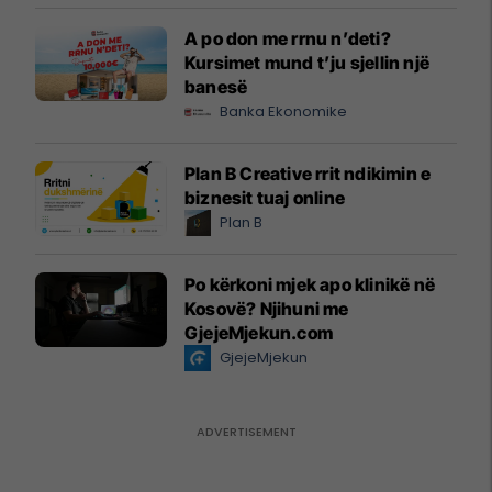
A po don me rrnu n’deti?
Kursimet mund t’ju sjellin një
banesë
Banka Ekonomike
Plan B Creative rrit ndikimin e
biznesit tuaj online
Plan B
Po kërkoni mjek apo klinikë në
Kosovë? Njihuni me
GjejeMjekun.com
GjejeMjekun