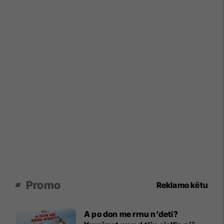
Promo
Reklamo këtu
A po don me rrnu n’deti?