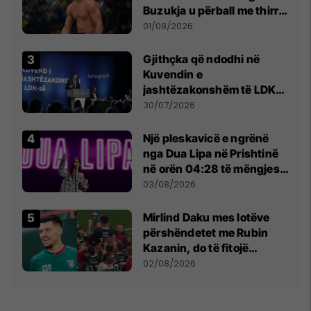
Buzukja u përball me thirrje
anti-shqiptare nga
01/08/2026
tribunat
Gjithçka që ndodhi në
Kuvendin e
jashtëzakonshëm të LDK-
së
30/07/2026
Një pleskavicë e ngrënë
nga Dua Lipa në Prishtinë
në orën 04:28 të mëngjesit
- dhe bota digjitale serbe
03/08/2026
shpall gjendjen e luftës
Mirlind Daku mes lotëve
përshëndetet me Rubin
Kazanin, do të fitojë
miliona te Spartak Moska
02/08/2026