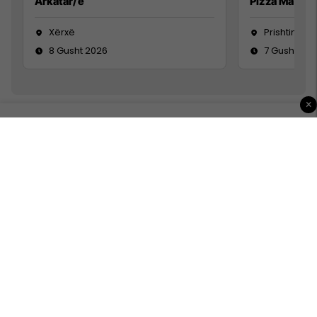
Arkatar/e
Pizza Man
Xërxë
Prishtinë
8 Gusht 2026
7 Gusht 20
×