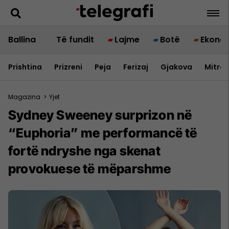
Ballina
Të fundit
Lajme
Botë
Ekono
Prishtina
Prizreni
Peja
Ferizaj
Gjakova
Mitrov
Magazina
>
Yjet
Sydney Sweeney surprizon në
“Euphoria” me performancë të
fortë ndryshe nga skenat
provokuese të mëparshme