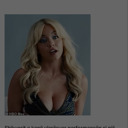
Shikuesit e kanë vlerësuar performancën si një