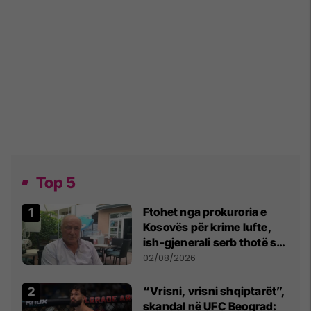
Top 5
Ftohet nga prokuroria e
Kosovës për krime lufte,
ish-gjenerali serb thotë se
dikush e tradhtoi në
02/08/2026
Beograd
“Vrisni, vrisni shqiptarët”,
skandal në UFC Beograd: