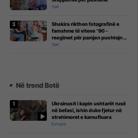
Yjet
Shakira rikthen fotografinë e
famshme të viteve ’90 -
reagimet për pamjen pushtojnë
rrjetet
Yjet
Në trend Botë
Ukrainasit i kapin ushtarët rusë
në befasi, ishin duke fjetur në
strehimoret e kamufluara
Evropa