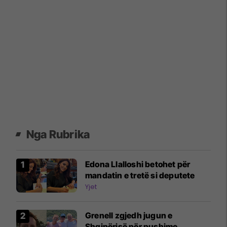
Nga Rubrika
Edona Llalloshi betohet për
mandatin e tretë si deputete
Yjet
Grenell zgjedh jugun e
Shqipërisë për pushime