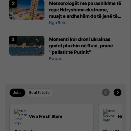
Meteorologët me parashikime të
reja: Ndryshime ekstreme,
muajt e ardhshëm do të jenë të
pazakontë
Nga Bota
Momenti kur droni ukrainas
godet plazhin në Rusi, pranë
"pallatit të Putinit"
Evropa
Jobs
Real Estate
Viva Fresh Store
Hebs 