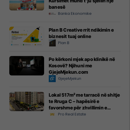
Kursimet mund t’ju sjellin një
banesë
Banka Ekonomike
Plan B Creative rrit ndikimin e
biznesit tuaj online
Plan B
Po kërkoni mjek apo klinikë në
Kosovë? Njihuni me
GjejeMjekun.com
GjejeMjekun
Lokal 517m² me tarracë në shitje
te Rruga C – hapësirë e
favorshme për zhvillimin e
biznesit #15796
Pro Real Estate